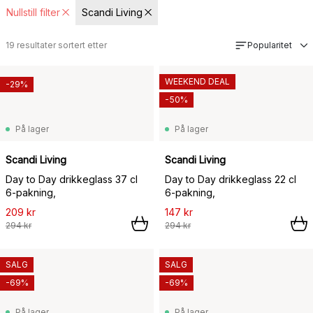
Nullstill filter
Scandi Living
19
resultater sortert etter
Popularitet
WEEKEND DEAL
-29%
-50%
På lager
På lager
Scandi Living
Scandi Living
Day to Day drikkeglass 37 cl
Day to Day drikkeglass 22 cl
6-pakning,
6-pakning,
209 kr
147 kr
294 kr
294 kr
SALG
SALG
-69%
-69%
På lager
På lager