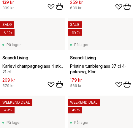
139 kr
259 kr
399 kr
639 kr
SALG
SALG
-64%
-69%
På lager
På lager
Scandi Living
Scandi Living
Karlevi champagneglass 4 stk.,
Pristine tumblerglass 37 cl 4-
21 cl
pakning, Klar
209 kr
179 kr
579 kr
569 kr
WEEKEND DEAL
WEEKEND DEAL
-49%
-49%
På lager
På lager