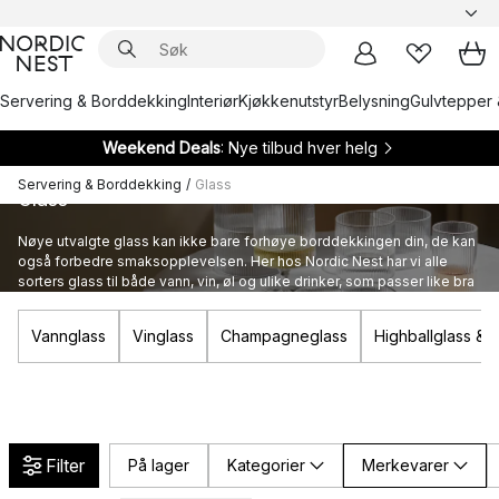
Servering & Borddekking
Interiør
Kjøkkenutstyr
Belysning
Gulvtepper 
Weekend Deals
: Nye tilbud hver helg
Servering & Borddekking
/
Glass
Glass
Nøye utvalgte glass kan ikke bare forhøye borddekkingen din, de kan
også forbedre smaksopplevelsen. Her hos Nordic Nest har vi alle
sorters glass til både vann, vin, øl og ulike drinker, som passer like bra
for store og små anledninger.
Vannglass
Vinglass
Champagneglass
Highballglass & 
Filter
På lager
Kategorier
Merkevarer