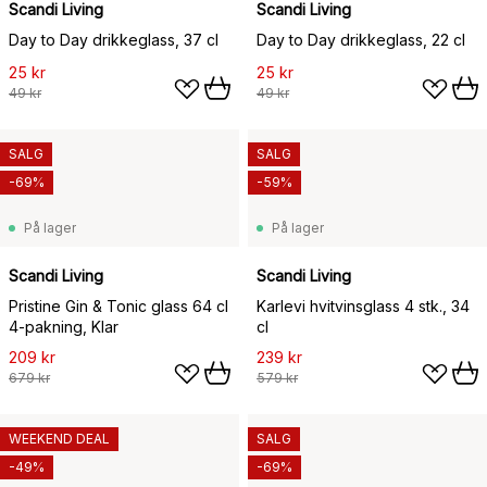
Scandi Living
Scandi Living
Day to Day drikkeglass, 37 cl
Day to Day drikkeglass, 22 cl
25 kr
25 kr
49 kr
49 kr
SALG
SALG
-69%
-59%
På lager
På lager
Scandi Living
Scandi Living
Pristine Gin & Tonic glass 64 cl
Karlevi hvitvinsglass 4 stk., 34
4-pakning, Klar
cl
209 kr
239 kr
679 kr
579 kr
WEEKEND DEAL
SALG
-49%
-69%