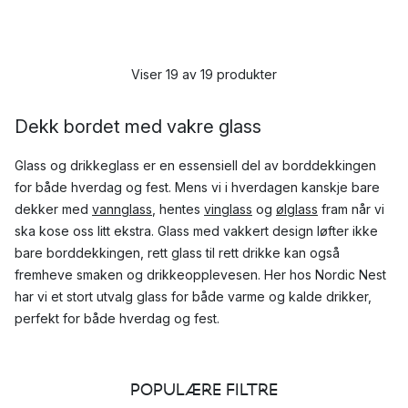
Viser 19 av 19 produkter
Dekk bordet med vakre glass
Glass og drikkeglass er en essensiell del av borddekkingen
for både hverdag og fest. Mens vi i hverdagen kanskje bare
dekker med
vannglass
, hentes
vinglass
og
ølglass
fram når vi
ska kose oss litt ekstra. Glass med vakkert design løfter ikke
bare borddekkingen, rett glass til rett drikke kan også
fremheve smaken og drikkeopplevesen. Her hos Nordic Nest
har vi et stort utvalg glass for både varme og kalde drikker,
perfekt for både hverdag og fest.
Hvilke glass er mest populære?
POPULÆRE FILTRE
Gass kommer i alle størrelser, former og farger som kan passe