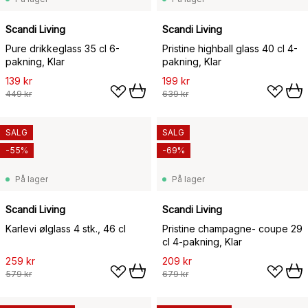
Scandi Living
Scandi Living
Pure drikkeglass 35 cl 6-
Pristine highball glass 40 cl 4-
pakning, Klar
pakning, Klar
139 kr
199 kr
449 kr
639 kr
SALG
SALG
-55%
-69%
På lager
På lager
Scandi Living
Scandi Living
Karlevi ølglass 4 stk., 46 cl
Pristine champagne- coupe 29
cl 4-pakning, Klar
259 kr
209 kr
579 kr
679 kr