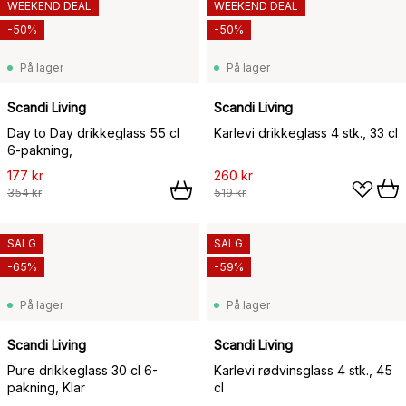
WEEKEND DEAL
WEEKEND DEAL
-50%
-50%
På lager
På lager
Scandi Living
Scandi Living
Day to Day drikkeglass 55 cl
Karlevi drikkeglass 4 stk., 33 cl
6-pakning,
177 kr
260 kr
354 kr
519 kr
SALG
SALG
-65%
-59%
På lager
På lager
Scandi Living
Scandi Living
Pure drikkeglass 30 cl 6-
Karlevi rødvinsglass 4 stk., 45
pakning, Klar
cl