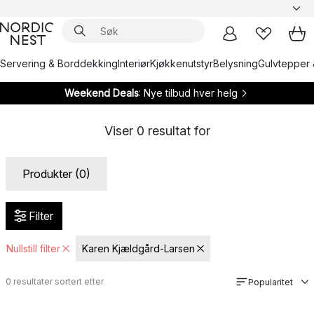
Servering & Borddekking
Interiør
Kjøkkenutstyr
Belysning
Gulvtepper 
Weekend Deals
: Nye tilbud hver helg
Viser
0
resultat for
Produkter (0)
Filter
Nullstill filter
Karen Kjældgård-Larsen
0
resultater sortert etter
Popularitet