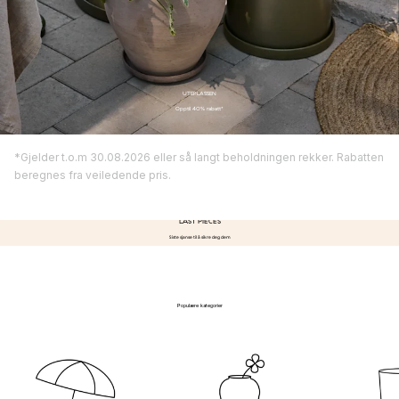
UTEPLASSEN
Opptil 40% rabatt*
*Gjelder t.o.m 30.08.2026 eller så langt beholdningen rekker. Rabatten
beregnes fra veiledende pris.
LAST PIECES
Siste sjanse til å sikre deg dem
Nå til en bedre pris
→
Populære kategorier