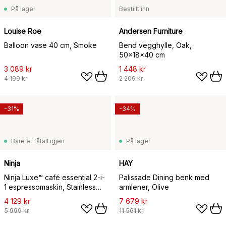
På lager
Bestillt inn
Louise Roe
Andersen Furniture
Balloon vase 40 cm, Smoke
Bend vegghylle, Oak,
50x18x40 cm
3 089 kr
1 448 kr
4 199 kr
2 209 kr
-31%
-34%
Bare et fåtall igjen
På lager
Ninja
HAY
Ninja Luxe™ café essential 2-i-
Palissade Dining benk med
1 espressomaskin, Stainless
armlener, Olive
steel
4 129 kr
7 679 kr
5 999 kr
11 561 kr