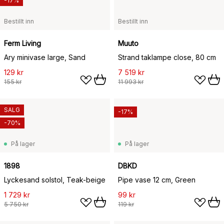
-17%
Bestillt inn
Bestillt inn
Ferm Living
Muuto
Ary minivase large, Sand
Strand taklampe close, 80 cm
129 kr
7 519 kr
155 kr
11 993 kr
SALG
-17%
-70%
På lager
På lager
1898
DBKD
Lyckesand solstol, Teak-beige
Pipe vase 12 cm, Green
1 729 kr
99 kr
5 750 kr
119 kr