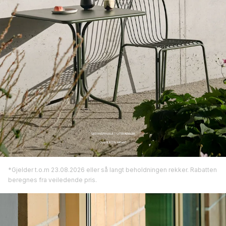
SESONGFINALE
| UTEMØBLER
Opptil 60% rabatt*
*Gjelder t.o.m 23.08.2026 eller så langt beholdningen rekker. Rabatten
beregnes fra veiledende pris.