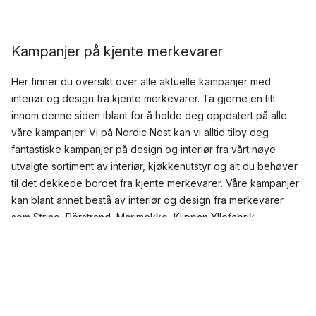
Kampanjer på kjente merkevarer
Her finner du oversikt over alle aktuelle kampanjer med
interiør og design fra kjente merkevarer. Ta gjerne en titt
innom denne siden iblant for å holde deg oppdatert på alle
våre kampanjer! Vi på Nordic Nest kan vi alltid tilby deg
fantastiske kampanjer på
design og interiør
fra vårt nøye
utvalgte sortiment av interiør, kjøkkenutstyr og alt du behøver
til det dekkede bordet fra kjente merkevarer. Våre kampanjer
kan blant annet bestå av interiør og design fra merkevarer
som
String
,
Rörstrand
,
Marimekko
,
Klippan Yllefabrik
,
Bloomingville
og
ERNST
, for å nevne noen.
Interiør og design på kampanje
Her på Nordic Nest har vi spesialisert oss på interiør av