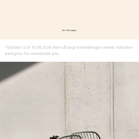
20-70% rabatt*
*Gjelder t.o.m 16.08.2026 eller så langt beholdningen rekker. Rabatten
beregnes fra veiledende pris.