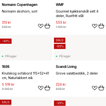
Normann Copenhagen
WMF
Normann skohorn, sort
Gourmet kjøkkenskål sett 4
deler, Rustfritt stål
313 kr
555 kr
540 kr
1 109 kr
SALG
-40%
-65%
På lager
På lager
1898
Scandi Living
Knutskog sofabord 115x52x41
Grove salatbestikk, 2 deler
cm, Naturlakkert eik
5 519 kr
224 kr
9 190 kr
639 kr
SALG
-35%