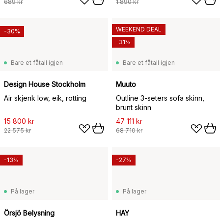
689 kr
1 890 kr
WEEKEND DEAL
-30%
-31%
Bare et fåtall igjen
Bare et fåtall igjen
Design House Stockholm
Muuto
Air skjenk low, eik, rotting
Outline 3-seters sofa skinn,
brunt skinn
15 800 kr
47 111 kr
22 575 kr
68 710 kr
-13%
-27%
På lager
På lager
Örsjö Belysning
HAY