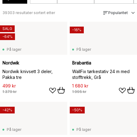
39303
resultater sortert etter
Popularitet
SALG
-16%
-64%
På lager
På lager
Nordwik
Brabantia
Nordwik knivsett 3 deler,
WallFix tørkestativ 24 m med
Pakka tre
stofftrekk, Grå
499 kr
1 680 kr
1 379 kr
1 995 kr
-42%
-50%
På lager
På lager