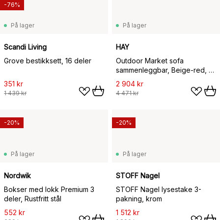
-76%
På lager
På lager
Scandi Living
HAY
Grove bestikksett, 16 deler
Outdoor Market sofa
sammenleggbar, Beige-red, 2-
seter
351 kr
2 904 kr
1 439 kr
4 471 kr
-20%
-20%
På lager
På lager
Nordwik
STOFF Nagel
Bokser med lokk Premium 3
STOFF Nagel lysestake 3-
deler, Rustfritt stål
pakning, krom
552 kr
1 512 kr