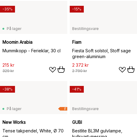
-35%
-15%
På lager
Bestillingsvare
Moomin Arabia
Fiam
Mummikopp - Ferieklar, 30 cl
Fiesta Soft solstol, Stoff sage
green-aluminium
215 kr
2 372 kr
329 kr
2 790 kr
-38%
-41%
På lager
Bestillingsvare
F
New Works
GUBI
Tense takpendel, White, Ø 70
Bestlite BL3M gulvlampe,
cm
kullsvart-messing