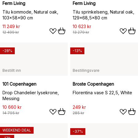
Ferm Living
Ferm Living
Tilu kommode, Natural oak,
Tilu sprinkelseng, Natural oak,
103x58x90 cm
129x68,5x80 cm
11 249 kr
10 623 kr
12 499 kr
13 279 kr
-28%
-13%
Bestillt inn
Bestillingsvare
101 Copenhagen
Broste Copenhagen
Drop Chandelier lysekrone,
Florentina vase S 22,5, White
Messing
10 660 kr
249 kr
14 795 kr
285 kr
WEEKEND DEAL
-37%