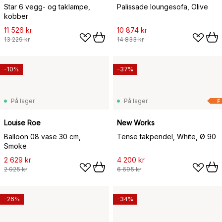
Star 6 vegg- og taklampe,
Palissade loungesofa, Olive
kobber
11 526 kr
10 874 kr
13 229 kr
14 833 kr
-10%
-37%
På lager
På lager
F
Louise Roe
New Works
Balloon 08 vase 30 cm,
Tense takpendel, White, Ø 90
Smoke
2 629 kr
4 200 kr
2 925 kr
6 695 kr
-26%
-34%