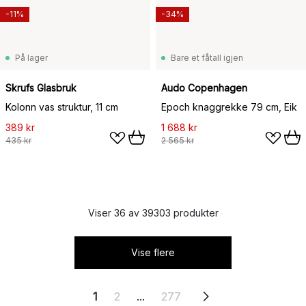
-11%
-34%
På lager
Bare et fåtall igjen
Skrufs Glasbruk
Audo Copenhagen
Kolonn vas struktur, 11 cm
Epoch knaggrekke 79 cm, Eik
389 kr
1 688 kr
435 kr
2 565 kr
Viser 36 av 39303 produkter
Vise flere
1
2
...
277