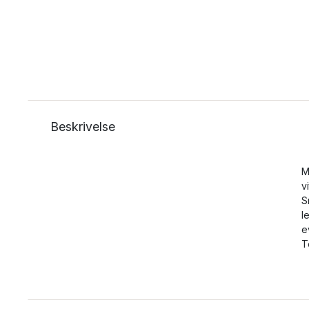
Beskrivelse
M
v
S
l
e
T