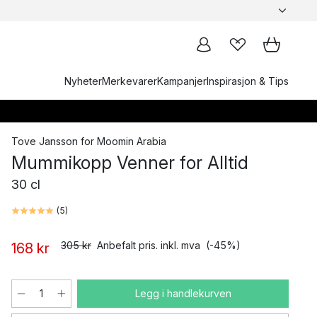
Nyheter
Merkevarer
Kampanjer
Inspirasjon & Tips
Tove Jansson
for
Moomin Arabia
Mummikopp Venner for Alltid
30 cl
(
5
)
305 kr
Anbefalt pris. inkl. mva
(-45%)
168 kr
Legg i handlekurven