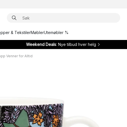
epper & Tekstiler
Møbler
Utemøbler %
Weekend Deals
: Nye tilbud hver helg
p Venner for Alltid