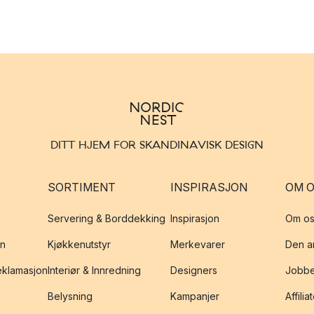
DITT HJEM FOR SKANDINAVISK DESIGN
SORTIMENT
INSPIRASJON
OM 
Servering & Borddekking
Inspirasjon
Om os
on
Kjøkkenutstyr
Merkevarer
Den an
reklamasjon
Interiør & Innredning
Designers
Jobbe
Belysning
Kampanjer
Affilia