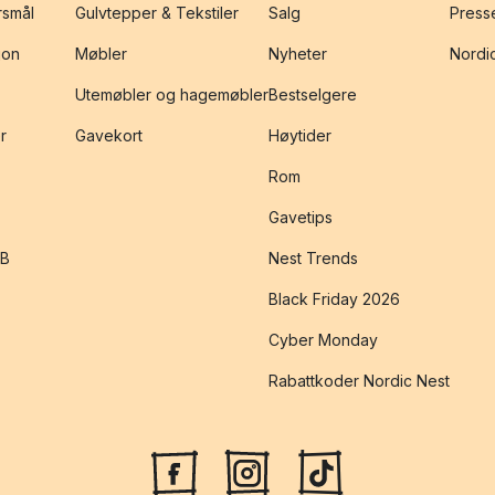
rsmål
Gulvtepper & Tekstiler
Salg
Presse
jon
Møbler
Nyheter
Nordic
Utemøbler og hagemøbler
Bestselgere
r
Gavekort
Høytider
Rom
Gavetips
2B
Nest Trends
Black Friday 2026
Cyber Monday
Rabattkoder Nordic Nest