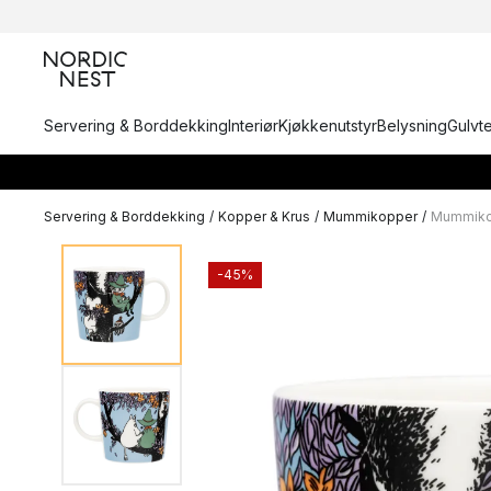
Servering & Borddekking
Interiør
Kjøkkenutstyr
Belysning
Gulvt
Servering & Borddekking
/
Kopper & Krus
/
Mummikopper
/
Mummikop
-45%