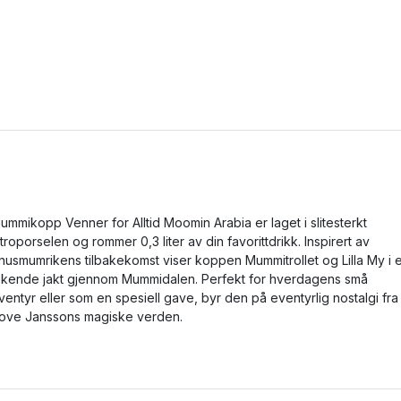
ummikopp Venner for Alltid Moomin Arabia er laget i slitesterkt
itroporselen og rommer 0,3 liter av din favorittdrikk. Inspirert av
nusmumrikens tilbakekomst viser koppen Mummitrollet og Lilla My i 
ekende jakt gjennom Mummidalen. Perfekt for hverdagens små
ventyr eller som en spesiell gave, byr den på eventyrlig nostalgi fra
ove Janssons magiske verden.