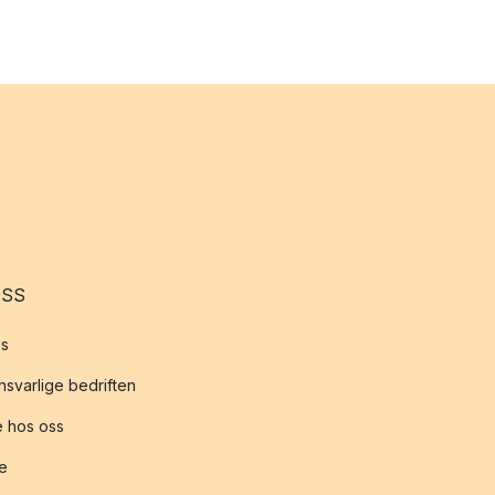
OSS
s
svarlige bedriften
 hos oss
te