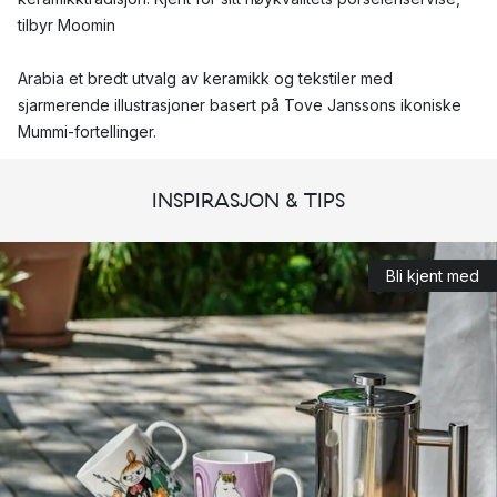
tilbyr Moomin
Arabia et bredt utvalg av keramikk og tekstiler med
sjarmerende illustrasjoner basert på Tove Janssons ikoniske
Mummi-fortellinger.
Hvorfor er Moomin Arabia så populært?
INSPIRASJON & TIPS
Moomin Arabias popularitet skyldes de ulike Mummi-figurene,
hver med sine unike personligheter som appellerer til
Bli kjent med
mennesker i alle aldre. Fans elsker hvordan illustrasjonene
fanger øyeblikk av vennskap og eventyr. Spesielt Moomin
Arabia-krus er også populære gaveartikler.
Hvilke typer produkter tilbyr Moomin Arabia?
Moomin Arabia tilbyr et bredt spekter av keramikkservise,
inkludert
,
tallerkener
, boller og
serveringsfat
. Hvert produkt er