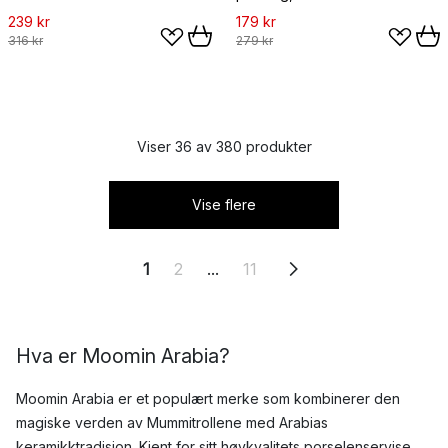
239 kr
179 kr
316 kr
279 kr
Viser 36 av 380 produkter
Vise flere
1
2
...
11
Hva er Moomin Arabia?
Moomin Arabia er et populært merke som kombinerer den
magiske verden av Mummitrollene med Arabias
keramikktradisjon. Kjent for sitt høykvalitets porselenservise,