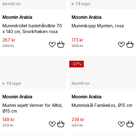
Bestillt inn
På lager
Moomin Arabia
Moomin Arabia
Mummitrollet badehåndkle 70
Mummikopp Mymlen, rosa
x 140 cm, Snorkfrøken rosa
287 kr
173 kr
359 kr
305 kr
-27%
På lager
Bestillt inn
Moomin Arabia
Moomin Arabia
Mummi asjett Venner for Alltid,
Mummiskål Familiekos, Ø15 cm
Ø15 cm
149 kr
239 kr
272 kr
327 kr