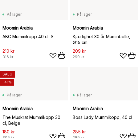
På lager
På lager
Moomin Arabia
Moomin Arabia
ABC Mummikopp 40 cl, S
Kjærlighet 30 år Muminbolle,
Ø15 cm
210 kr
209 kr
316 kr
299 kr
SALG
-41%
På lager
På lager
Moomin Arabia
Moomin Arabia
The Muskrat Mummikopp 30
Boss Lady Mummikopp, 40 cl
cl, Beige
180 kr
285 kr
305 kr
289 kr