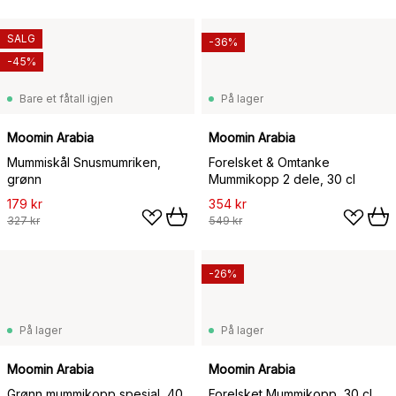
SALG
-36%
-45%
Bare et fåtall igjen
På lager
Moomin Arabia
Moomin Arabia
Mummiskål Snusmumriken,
Forelsket & Omtanke
grønn
Mummikopp 2 dele, 30 cl
179 kr
354 kr
327 kr
549 kr
-26%
På lager
På lager
Moomin Arabia
Moomin Arabia
Grønn mummikopp spesial, 40
Forelsket Mummikopp, 30 cl