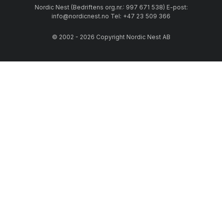
Nordic Nest (Bedriftens org.nr.: 997 671 538) E-post:
info@nordicnest.no Tel: +47 23 509 366
© 2002 - 2026 Copyright Nordic Nest AB