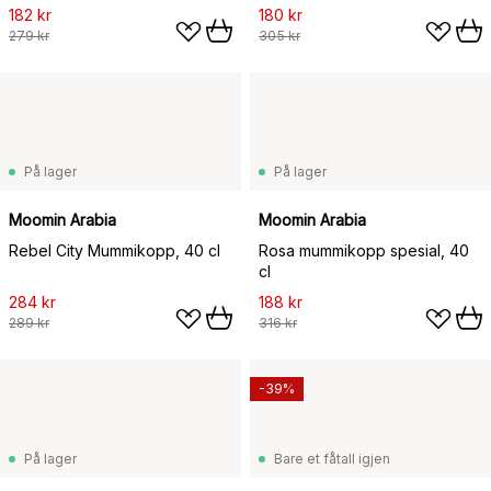
182 kr
180 kr
279 kr
305 kr
På lager
På lager
Moomin Arabia
Moomin Arabia
Rebel City Mummikopp, 40 cl
Rosa mummikopp spesial, 40
cl
284 kr
188 kr
289 kr
316 kr
-39%
På lager
Bare et fåtall igjen