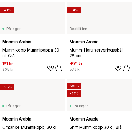
-41%
-14%
På lager
Bestillt inn
Moomin Arabia
Moomin Arabia
Mummikopp Mummipappa 30
Mummi Haru serveringsskål,
cl, Grå
28 cm
181 kr
499 kr
305 kr
579 kr
SALG
-35%
-41%
På lager
På lager
Moomin Arabia
Moomin Arabia
Omtanke Mummikopp, 30 cl
Sniff Mummikopp 30 cl, Blå