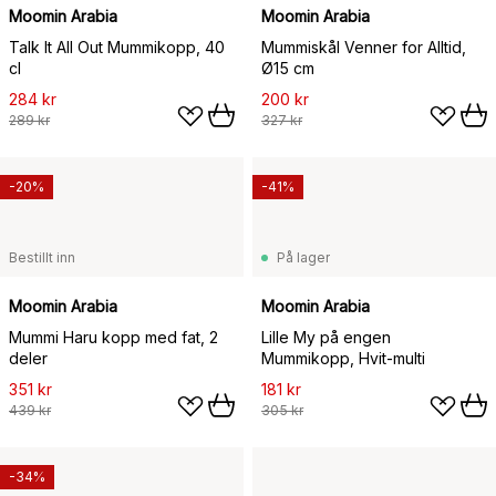
Moomin Arabia
Moomin Arabia
Talk It All Out Mummikopp, 40
Mummiskål Venner for Alltid,
cl
Ø15 cm
284 kr
200 kr
289 kr
327 kr
-20%
-41%
Bestillt inn
På lager
Moomin Arabia
Moomin Arabia
Mummi Haru kopp med fat, 2
Lille My på engen
deler
Mummikopp, Hvit-multi
351 kr
181 kr
439 kr
305 kr
-34%