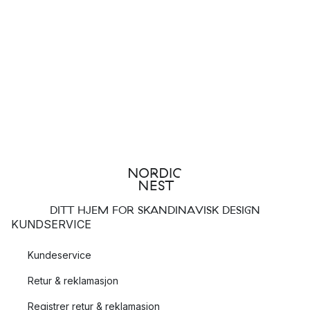
De første Moomin Arabia-produktene stammer fra 1950-tallet,
da Tove Jansson designet de første dekorasjonene for
Mummi-servise. Den andre æraen av Moomin Arabia begynte
på 1990-tallet, da Arabias daværende designer Tove Slotte
begynte å jobbe med Mummi-kolleksjonen. Siden den gang
har den autentiske kombinasjonen av Mummi-historier, vakre
illustrasjoner og kvaliteten til Moomin Arabia befestet sin plass
som en ekte klassiker.
DITT HJEM FOR SKANDINAVISK DESIGN
KUNDSERVICE
Kundeservice
Retur & reklamasjon
Registrer retur & reklamasjon