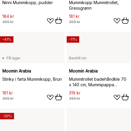
Ninni Mummikopp, pudder
Mummikopp Mummitrollet,
Gressgrønn
184 kr
181 kr
305 kr
305 kr
-41%
-11%
På lager
Bestillt inn
Moomin Arabia
Moomin Arabia
Stinky i farta Mummikopp, Brun
Mummitrollet badehåndkle 70
x 140 cm, Mummipappa
blågrønn
181 kr
319 kr
305 kr
359 kr
-20%