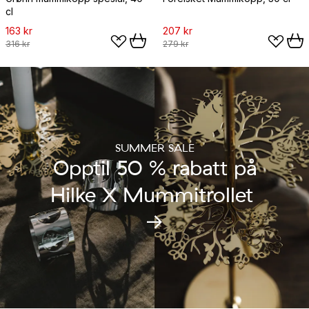
cl
163 kr
207 kr
316 kr
279 kr
SUMMER SALE
Opptil 50 % rabatt på
Hilke X Mummitrollet
→