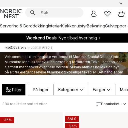
Servering & Borddekking
Interiør
Kjøkkenutstyr
Belysning
Gulvtepper 
Weekend Deals
: Nye tilbud hver helg
Moomin Arabia
Merkevarer
/
Moomin Arabia
Velkommen til den magiske verdenen til Moomin Arabia! De elskede
Mummitrollene, skapt av kunstneren og forfatteren Tove Jansson, har
sjarmert mennesker over hele verden. Mumin Arabias kolleksjon byr
på alt fra elegant servise til myke og koselige tekstiler. Det handler om
å oppleve små øyeblikk av fortryllelse - «Mooments of Magic» - og la
seg rive med inn i Mummitrollenes eventyrlige verden.
Filter
På lager
Kategorier
Farger
Mate
380
resultater sortert etter
Popularitet
SALG
-35%
-34%