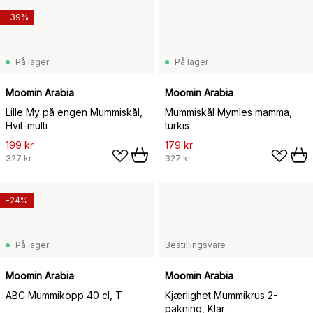
-39%
På lager
På lager
Moomin Arabia
Moomin Arabia
Lille My på engen Mummiskål,
Mummiskål Mymles mamma,
Hvit-multi
turkis
199 kr
179 kr
327 kr
327 kr
-24%
På lager
Bestillingsvare
Moomin Arabia
Moomin Arabia
ABC Mummikopp 40 cl, T
Kjærlighet Mummikrus 2-
pakning, Klar