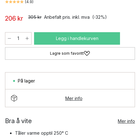
(
4.9
)
305 kr
Anbefalt pris. inkl. mva
(-32%)
206 kr
Legg i handlekurven
Lagre som favoritt
På lager
Mer info
Bra å vite
Mer info
Tåler varme opptil 250° C