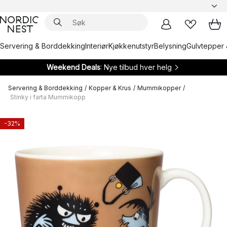
Servering & Borddekking
Interiør
Kjøkkenutstyr
Belysning
Gulvtepper 
Weekend Deals
: Nye tilbud hver helg
Servering & Borddekking
/
Kopper & Krus
/
Mummikopper
/
Stinky i farta Mummikopp
-32%