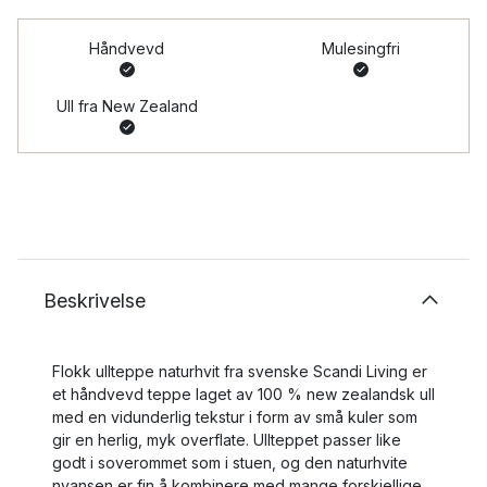
Håndvevd
Mulesingfri
Ull fra New Zealand
Beskrivelse
Flokk ullteppe naturhvit fra svenske Scandi Living er
et håndvevd teppe laget av 100 % new zealandsk ull
med en vidunderlig tekstur i form av små kuler som
gir en herlig, myk overflate. Ullteppet passer like
godt i soverommet som i stuen, og den naturhvite
nyansen er fin å kombinere med mange forskjellige