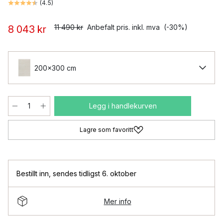
(
4.5
)
11 490 kr
Anbefalt pris. inkl. mva
(-30%)
8 043 kr
200x300 cm
Legg i handlekurven
Lagre som favoritt
Bestillt inn
,
sendes tidligst 6. oktober
Mer info