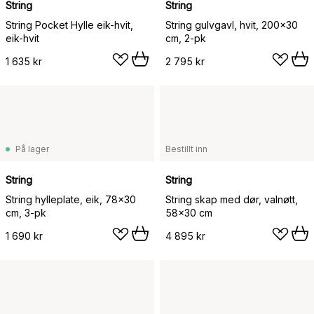
String
String
String Pocket Hylle eik-hvit,
String gulvgavl, hvit, 200x30
eik-hvit
cm, 2-pk
1 635 kr
2 795 kr
På lager
Bestillt inn
String
String
String hylleplate, eik, 78x30
String skap med dør, valnøtt,
cm, 3-pk
58x30 cm
1 690 kr
4 895 kr