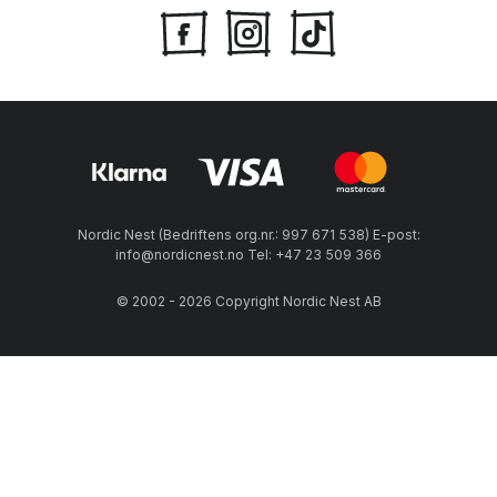
String-hylla passer like bra på soverommet, som på kjøkken
og stue. Eller hvorfor ikke kombinere flere String-hyller for et
fint og funksjonelt kontor med mye lagringsplass?
Mer enn en bokhylle
String hylle
har blitt mer enn den bokhylla den opprinnelig ble
designet som. Den er en genial, langsiktig investering som
både er elsket av folk i Skandinavia og ellers i verden.
Nordic Nest (Bedriftens org.nr.: 997 671 538) E-post:
info@nordicnest.no Tel: +47 23 509 366
String Furniture sitt sortiment blir kontinuerlig utviklet og
optimert for å passe inn i moderne hjem og livsstiler.
© 2002 - 2026 Copyright Nordic Nest AB