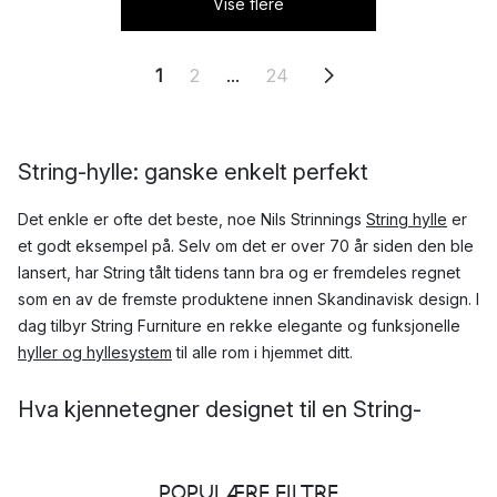
Vise flere
1
2
...
24
String-hylle: ganske enkelt perfekt
Det enkle er ofte det beste, noe Nils Strinnings
String hylle
er
et godt eksempel på. Selv om det er over 70 år siden den ble
lansert, har String tålt tidens tann bra og er fremdeles regnet
som en av de fremste produktene innen Skandinavisk design. I
dag tilbyr String Furniture en rekke elegante og funksjonelle
hyller og hyllesystem
til alle rom i hjemmet ditt.
Hva kjennetegner designet til en String-
hylle?
Konseptet bak
String hylle
POPULÆRE FILTRE
er enkelt: to gavler; tre hyller.