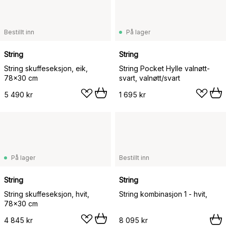
Bestillt inn
På lager
String
String
String skuffeseksjon, eik,
String Pocket Hylle valnøtt-
78x30 cm
svart, valnøtt/svart
5 490 kr
1 695 kr
På lager
Bestillt inn
String
String
String skuffeseksjon, hvit,
String kombinasjon 1 - hvit,
78x30 cm
4 845 kr
8 095 kr