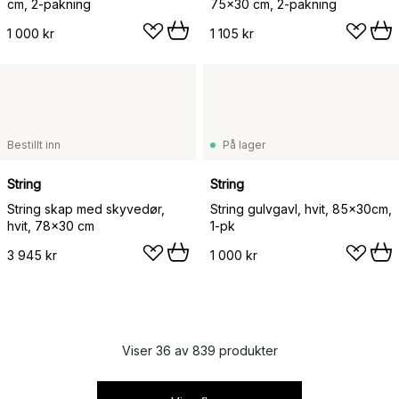
cm, 2-pakning
75x30 cm, 2-pakning
1 000 kr
1 105 kr
Bestillt inn
På lager
String
String
String skap med skyvedør,
String gulvgavl, hvit, 85x30cm,
hvit, 78x30 cm
1-pk
3 945 kr
1 000 kr
Viser 36 av 839 produkter