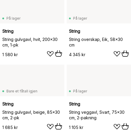
På lager
På lager
String
String
String gulvgavl, hvit, 200x30
String overskap, Eik, 58x30
cm, 1-pk
cm
1 580 kr
4 345 kr
Bare et fåtall igjen
På lager
String
String
String gulvgavl, beige, 85x30
String veggavl, Svart, 75x30
cm, 2-pk
cm, 2-pakning
1 685 kr
1 105 kr