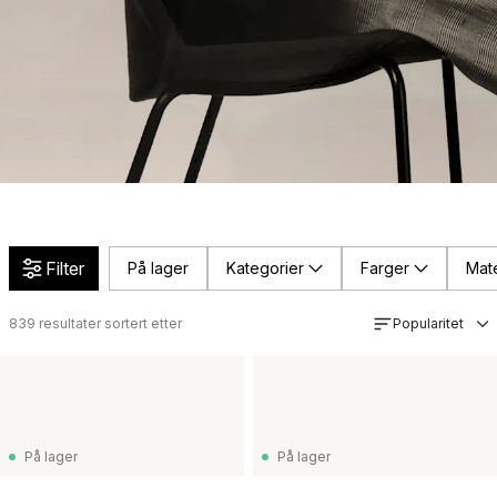
Filter
På lager
Kategorier
Farger
Mate
839
resultater sortert etter
Popularitet
På lager
På lager