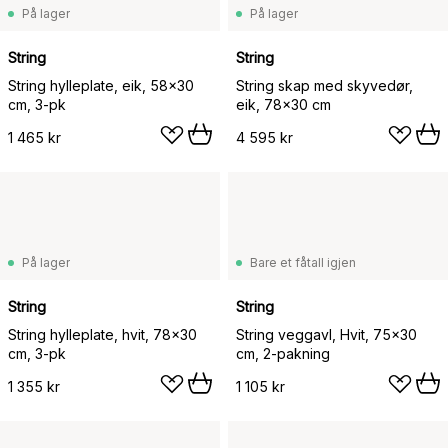
På lager
På lager
String
String
String hylleplate, eik, 58x30
String skap med skyvedør,
cm, 3-pk
eik, 78x30 cm
1 465 kr
4 595 kr
På lager
Bare et fåtall igjen
String
String
String hylleplate, hvit, 78x30
String veggavl, Hvit, 75x30
cm, 3-pk
cm, 2-pakning
1 355 kr
1 105 kr