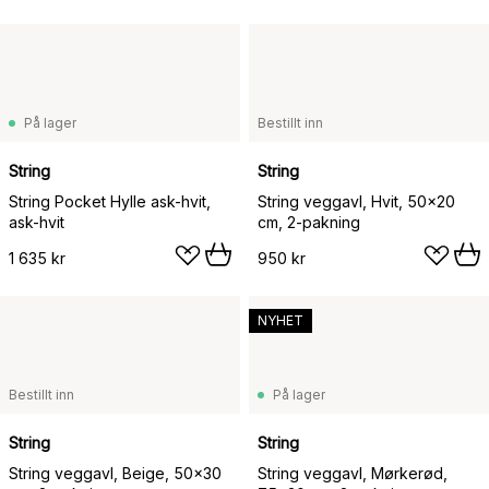
På lager
Bestillt inn
String
String
String Pocket Hylle ask-hvit,
String veggavl, Hvit, 50x20
ask-hvit
cm, 2-pakning
1 635 kr
950 kr
NYHET
Bestillt inn
På lager
String
String
String veggavl, Beige, 50x30
String veggavl, Mørkerød,