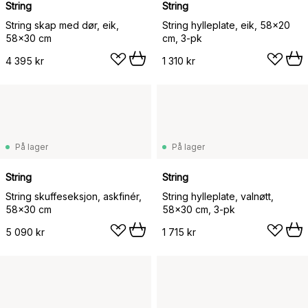
String
String
String skap med dør, eik,
String hylleplate, eik, 58x20
58x30 cm
cm, 3-pk
4 395 kr
1 310 kr
På lager
På lager
String
String
String skuffeseksjon, askfinér,
String hylleplate, valnøtt,
58x30 cm
58x30 cm, 3-pk
5 090 kr
1 715 kr