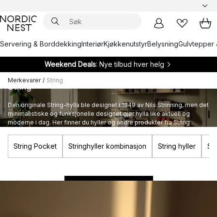
Servering & Borddekking
Interiør
Kjøkkenutstyr
Belysning
Gulvtepper 
Weekend Deals
: Nye tilbud hver helg
Merkevarer
/
String
String
Den originale String-hylla ble designet i 1949 av Nils Strinning, men det
minimalistiske og funksjonelle designet gjør hylla like aktuell og
moderne i dag. Her finner du hyller og andre produkter fra String
Furniture.
String Pocket
Stringhyller kombinasjon
String hyller
Str
Bygg ditt eget String-system
START Å DESIGNE