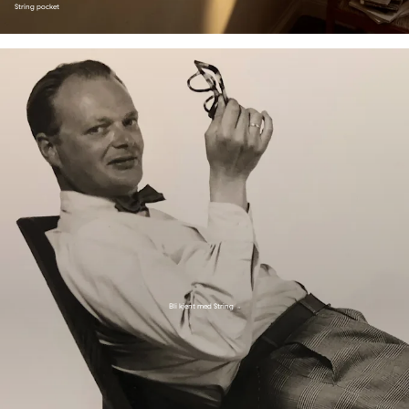
String pocket
Bli kjent med String
→