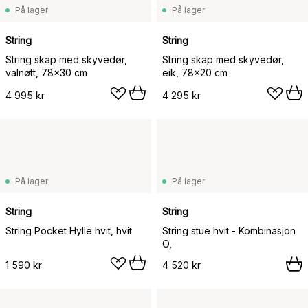
På lager
På lager
String
String
String skap med skyvedør,
String skap med skyvedør,
valnøtt, 78x30 cm
eik, 78x20 cm
4 995 kr
4 295 kr
På lager
På lager
String
String
String Pocket Hylle hvit, hvit
String stue hvit - Kombinasjon
O,
1 590 kr
4 520 kr