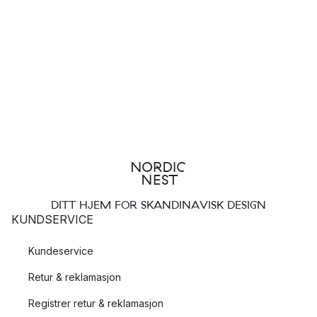
String-hylder bringer organisering og stil, ikke kun til
indendørs rum, men også udendørs. Brug Strings udendørs
opbevaringsløsninger til at rydde op i din have, på din terrasse
eller balkon. Dette alsidige system tilpasser sig ubesværet
forskellige udendørs omgivelser og tilbyder en praktisk, men
æstetisk tiltalende løsning for at holde dine udendørs områder
pæne og organiserede.
DITT HJEM FOR SKANDINAVISK DESIGN
KUNDSERVICE
Kundeservice
Retur & reklamasjon
Registrer retur & reklamasjon