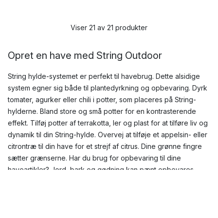
Viser 21 av 21 produkter
Opret en have med String Outdoor
String hylde-systemet er perfekt til havebrug. Dette alsidige
system egner sig både til plantedyrkning og opbevaring. Dyrk
tomater, agurker eller chili i potter, som placeres på String-
hylderne. Bland store og små potter for en kontrasterende
effekt. Tilføj potter af terrakotta, ler og plast for at tilføre liv og
dynamik til din String-hylde. Overvej at tilføje et appelsin- eller
citrontræ til din have for et strejf af citrus. Dine grønne fingre
sætter grænserne. Har du brug for opbevaring til dine
haveartikler? Jord, bark og gødning kan pænt opbevares
nederst på den lodrette String-hylde, nemt tilgængelig uden at
fjerne fokus fra din have.
Stilfuld udendørs opbevaring med String Outdoor