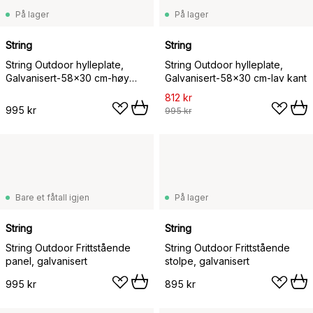
På lager
På lager
String
String
String Outdoor hylleplate,
String Outdoor hylleplate,
Galvanisert-58x30 cm-høy
Galvanisert-58x30 cm-lav kant
kant
812 kr
995 kr
995 kr
Bare et fåtall igjen
På lager
String
String
String Outdoor Frittstående
String Outdoor Frittstående
panel, galvanisert
stolpe, galvanisert
995 kr
895 kr