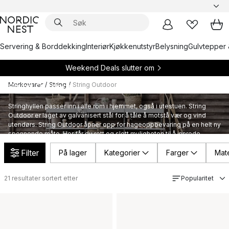
Servering & Borddekking
Interiør
Kjøkkenutstyr
Belysning
Gulvtepper 
Weekend Deals slutter om
Merkevarer
/
String
/
String Outdoor
String Outdoor
Stringhyllen passer inn i alle rom i hjemmet, også i utestuen. String
Outdoor er laget av galvanisert stål for å tåle å motstå vær og vind
utendørs. String Outdoor åpner opp for hageoppbevaring på en helt ny
spennende måte. Her får du rett og slett muligheten til å innrede
uteplassen din med et vakkert og tidløst hyllesystem.
Filter
På lager
Kategorier
Farger
Mate
21
resultater sortert etter
Popularitet