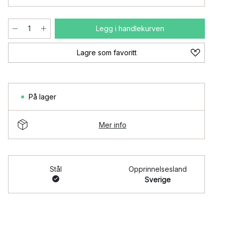
Legg i handlekurven
Lagre som favoritt
På lager
Mer info
Stål
Opprinnelsesland
Sverige