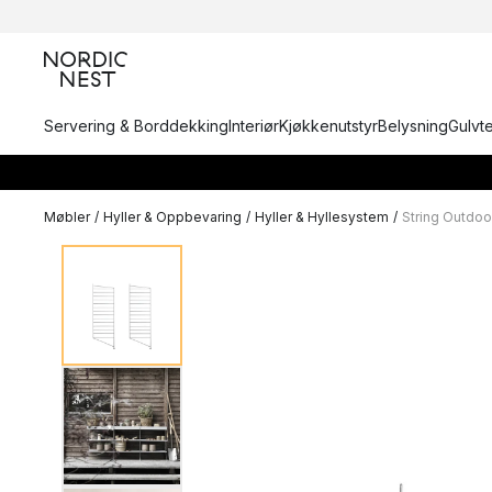
Servering & Borddekking
Interiør
Kjøkkenutstyr
Belysning
Gulvt
Møbler
/
Hyller & Oppbevaring
/
Hyller & Hyllesystem
/
String Outdoo