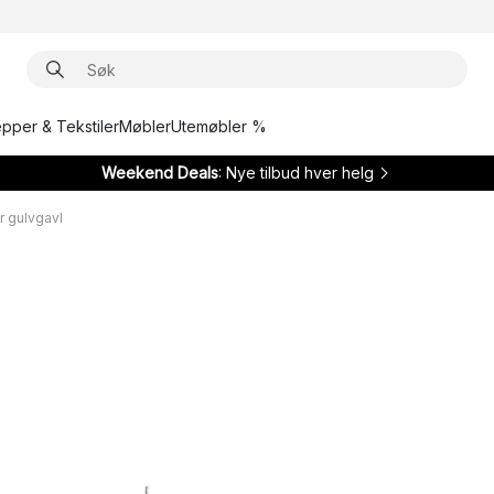
epper & Tekstiler
Møbler
Utemøbler %
Weekend Deals
: Nye tilbud hver helg
r gulvgavl