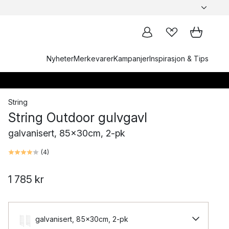
Nyheter
Merkevarer
Kampanjer
Inspirasjon & Tips
String
String Outdoor gulvgavl
galvanisert, 85x30cm, 2-pk
(
4
)
1 785 kr
galvanisert, 85x30cm, 2-pk