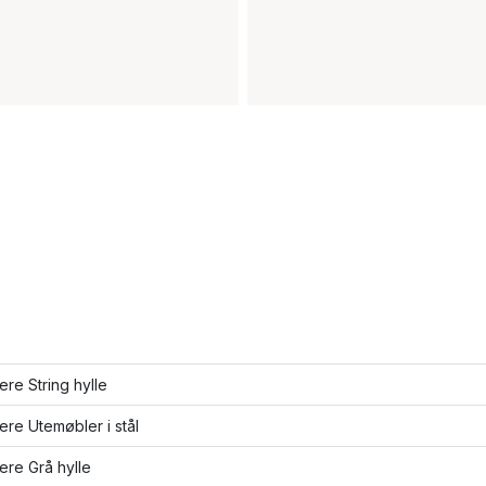
lere String hylle
lere Utemøbler i stål
lere Grå hylle