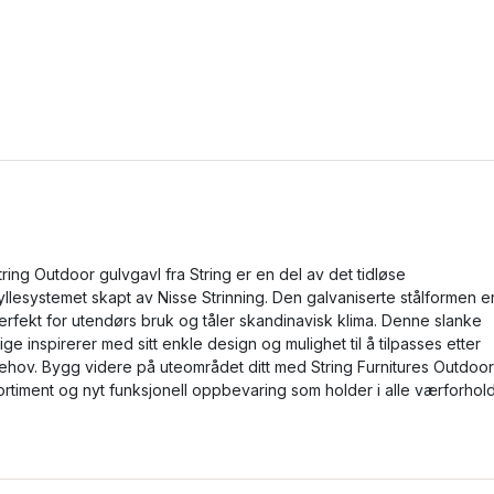
tring Outdoor gulvgavl fra String er en del av det tidløse
yllesystemet skapt av Nisse Strinning. Den galvaniserte stålformen e
erfekt for utendørs bruk og tåler skandinavisk klima. Denne slanke
tige inspirerer med sitt enkle design og mulighet til å tilpasses etter
ehov. Bygg videre på uteområdet ditt med String Furnitures Outdoor
ortiment og nyt funksjonell oppbevaring som holder i alle værforhold