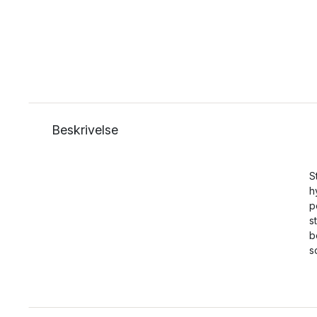
Beskrivelse
S
h
p
s
b
s