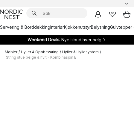
Servering & Borddekking
Interiør
Kjøkkenutstyr
Belysning
Gulvtepper 
Weekend Deals
: Nye tilbud hver helg
Møbler
/
Hyller & Oppbevaring
/
Hyller & Hyllesystem
/
String stue beige & hvit - Kombinasjon E