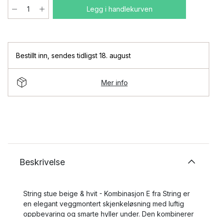
Legg i handlekurven
Bestillt inn
,
sendes tidligst 18. august
Mer info
Beskrivelse
String stue beige & hvit - Kombinasjon E fra String er
en elegant veggmontert skjenkeløsning med luftig
oppbevaring og smarte hyller under. Den kombinerer