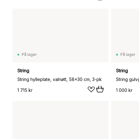
På lager
På lager
String
String
String hylleplate, valnøtt, 58x30 cm, 3-pk
String gul
1 715 kr
1 000 kr