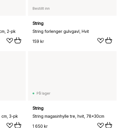
Bestillt inn
String
 cm, 2-pk
String forlenger gulvgavl, Hvit
159 kr
På lager
String
0 cm, 3-pk
String magasinhylle tre, hvit, 78x30cm
1 650 kr