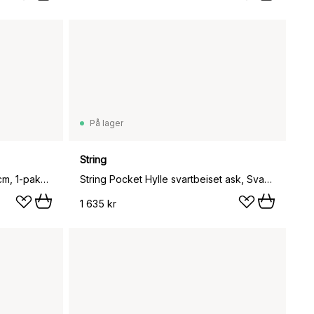
På lager
String
String veggavl, Beige, 75x30 cm, 1-pakning
String Pocket Hylle svartbeiset ask, Svartbeiset ask
1 635 kr