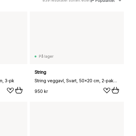
839
resultater sortert etter
Popularitet
På lager
String
cm, 3-pk
String veggavl, Svart, 50x20 cm, 2-pakning
950 kr