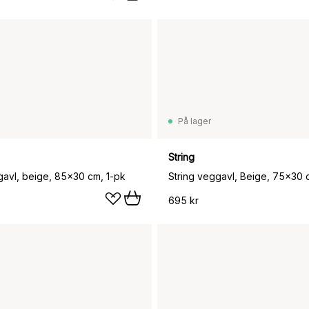
På lager
String
vgavl, beige, 85x30 cm, 1-pk
695 kr