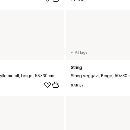
På lager
String
ylle metall, beige, 58x30 cm
635 kr