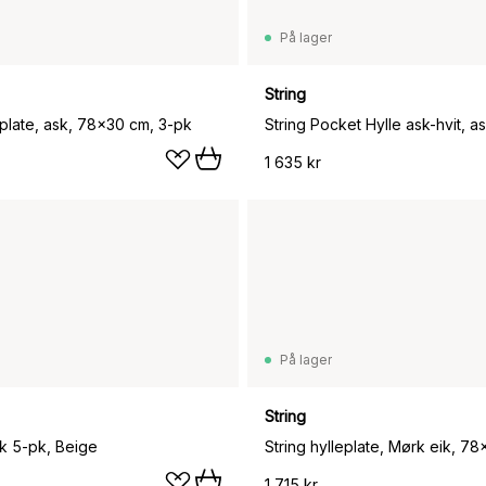
På lager
String
eplate, ask, 78x30 cm, 3-pk
String Pocket Hylle ask-hvit, as
1 635 kr
På lager
String
ok 5-pk, Beige
1 715 kr