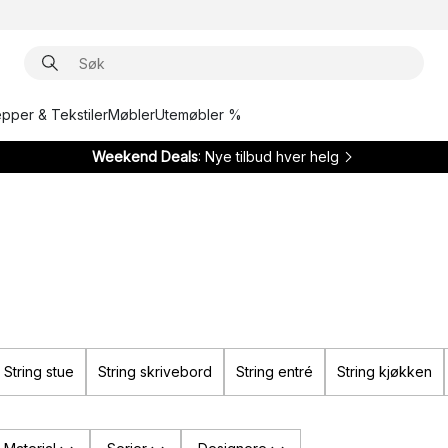
epper & Tekstiler
Møbler
Utemøbler %
Weekend Deals
: Nye tilbud hver helg
String stue
String skrivebord
String entré
String kjøkken