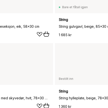
Bare et fåtall igjen
String
ffeseksjon, eik, 58x30 cm
String gulvgavl, beige, 85x30
1 685 kr
Bestillt inn
String
String skap med skyvedør, hvit, 78x30 cm
String hylleplate, beige, 78x3
1 360 kr