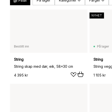
Filter
På lager
Kategorier
Farger
NYHET
Bestillt inn
På lager
String
String
String skap med dør, eik, 58x30 cm
4 395 kr
1 105 kr