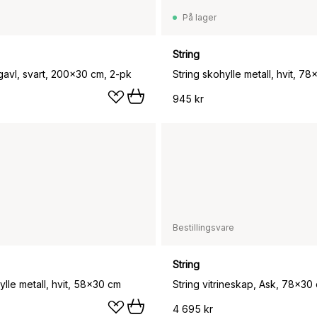
På lager
String
gavl, svart, 200x30 cm, 2-pk
String skohylle metall, hvit, 7
945 kr
Bestillingsvare
String
ylle metall, hvit, 58x30 cm
String vitrineskap, Ask, 78x30
4 695 kr