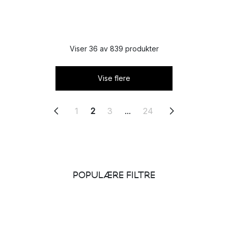
Viser 36 av 839 produkter
Vise flere
1
2
3
...
24
POPULÆRE FILTRE