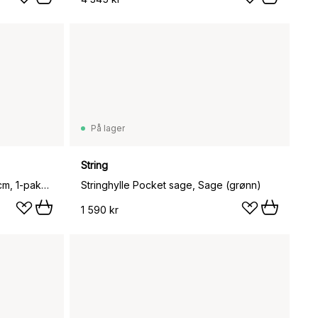
På lager
String
String veggavl, Beige, 50x30 cm, 1-pakning
Stringhylle Pocket sage, Sage (grønn)
1 590 kr