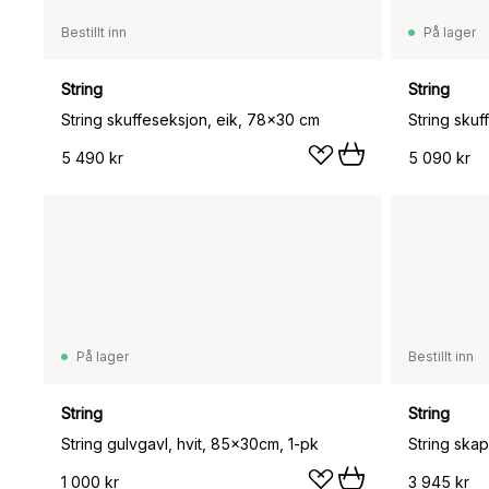
Bestillt inn
På lager
String
String
String skuffeseksjon, eik, 78x30 cm
String sku
5 490 kr
5 090 kr
På lager
Bestillt inn
String
String
String gulvgavl, hvit, 85x30cm, 1-pk
1 000 kr
3 945 kr