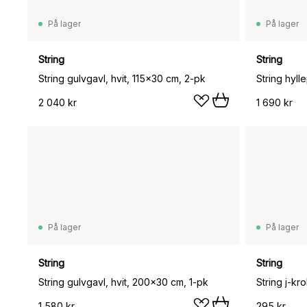
På lager
På lager
String
String
String gulvgavl, hvit, 115x30 cm, 2-pk
String hyll
2 040 kr
1 690 kr
På lager
På lager
String
String
String gulvgavl, hvit, 200x30 cm, 1-pk
String j-kr
1 580 kr
295 kr