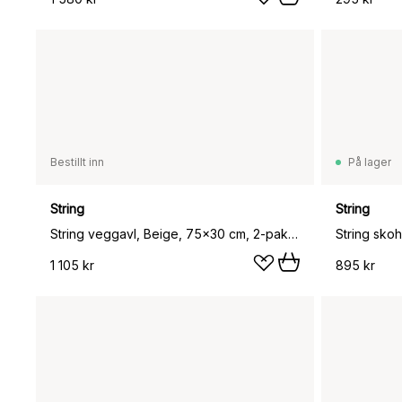
Bestillt inn
På lager
String
String
String veggavl, Beige, 75x30 cm, 2-pakning
String skoh
1 105 kr
895 kr