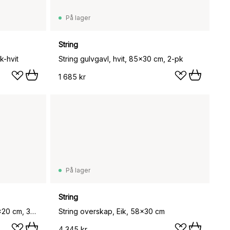
På lager
String
k-hvit
String gulvgavl, hvit, 85x30 cm, 2-pk
1 685 kr
På lager
String
String hylleplate, Mørk eik, 78x20 cm, 3-pakning
String overskap, Eik, 58x30 cm
4 345 kr