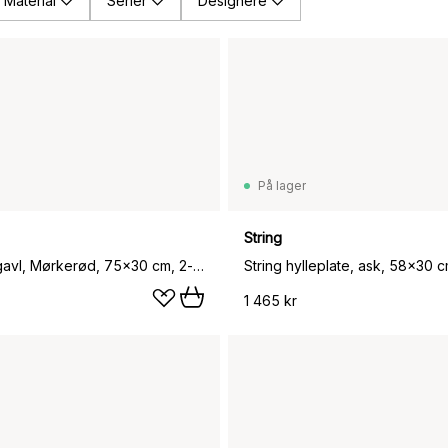
Material
Serier
Designere
På lager
String
String veggavl, Mørkerød, 75x30 cm, 2-pakning
String hylleplate, ask, 58x30 
1 465 kr