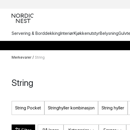
Servering & Borddekking
Interiør
Kjøkkenutstyr
Belysning
Gulvt
Merkevarer
/
String
String
String Pocket
Stringhyller kombinasjon
String hyller