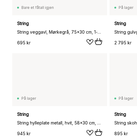
Bare et fåtall igjen
På lager
String
String
String veggavl, Mørkegrå, 75x30 cm, 1-pakning
String gulv
695 kr
2 795 kr
På lager
På lager
String
String
String hylleplate metall, hvit, 58x30 cm, høy kant
String skoh
945 kr
895 kr