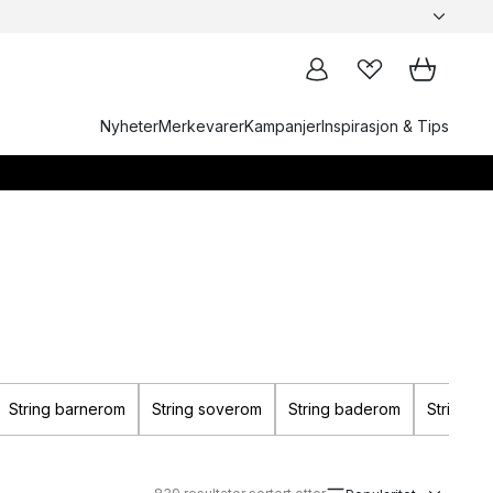
Nyheter
Merkevarer
Kampanjer
Inspirasjon & Tips
String barnerom
String soverom
String baderom
String O