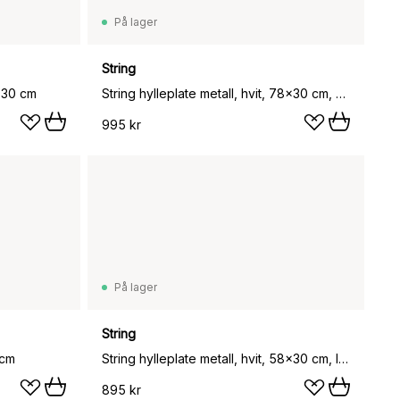
På lager
String
8x30 cm
String hylleplate metall, hvit, 78x30 cm, høy kant
995 kr
På lager
String
 cm
String hylleplate metall, hvit, 58x30 cm, lav kant
895 kr