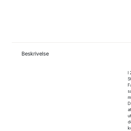
Beskrivelse
I
S
F
s
m
D
a
u
d
k