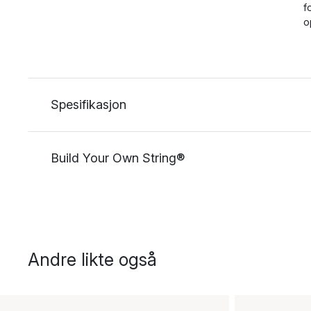
f
o
Spesifikasjon
Build Your Own String®
Andre likte også