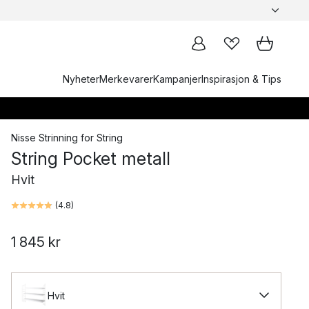
Nyheter
Merkevarer
Kampanjer
Inspirasjon & Tips
Nisse Strinning
for
String
String Pocket metall
Hvit
(
4.8
)
1 845 kr
Hvit