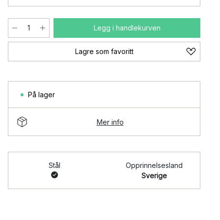
Legg i handlekurven
Lagre som favoritt
På lager
Mer info
Stål
Opprinnelsesland
Sverige