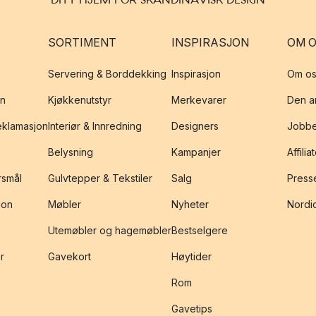
SORTIMENT
INSPIRASJON
OM 
Servering & Borddekking
Inspirasjon
Om os
on
Kjøkkenutstyr
Merkevarer
Den an
reklamasjon
Interiør & Innredning
Designers
Jobbe
Belysning
Kampanjer
Affilia
rsmål
Gulvtepper & Tekstiler
Salg
Presse
jon
Møbler
Nyheter
Nordic
Utemøbler og hagemøbler
Bestselgere
r
Gavekort
Høytider
Rom
Gavetips