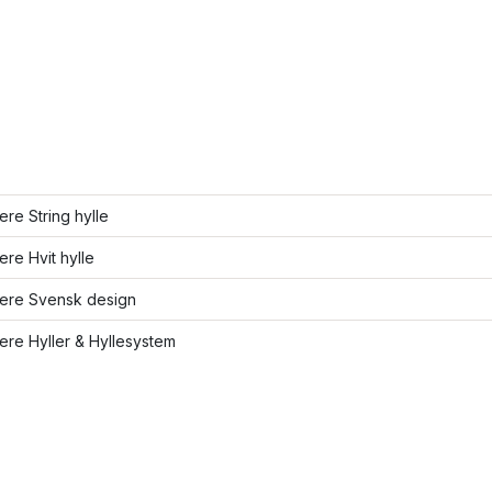
lere String hylle
lere Hvit hylle
lere Svensk design
lere Hyller & Hyllesystem