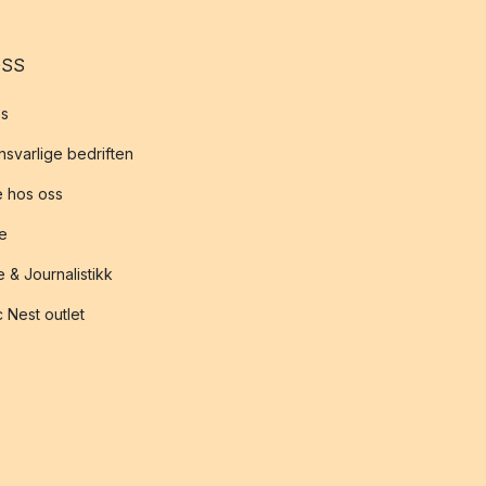
OSS
s
svarlige bedriften
 hos oss
te
 & Journalistikk
 Nest outlet