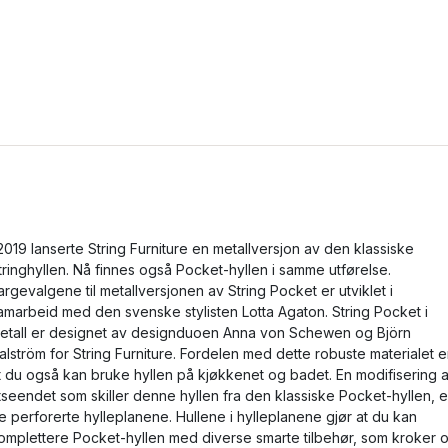
 2019 lanserte String Furniture en metallversjon av den klassiske
tringhyllen. Nå finnes også Pocket-hyllen i samme utførelse.
argevalgene til metallversjonen av String Pocket er utviklet i
amarbeid med den svenske stylisten Lotta Agaton. String Pocket i
etall er designet av designduoen Anna von Schewen og Björn
alström for String Furniture. Fordelen med dette robuste materialet e
t du også kan bruke hyllen på kjøkkenet og badet. En modifisering 
tseendet som skiller denne hyllen fra den klassiske Pocket-hyllen, e
e perforerte hylleplanene. Hullene i hylleplanene gjør at du kan
omplettere Pocket-hyllen med diverse smarte tilbehør, som kroker 