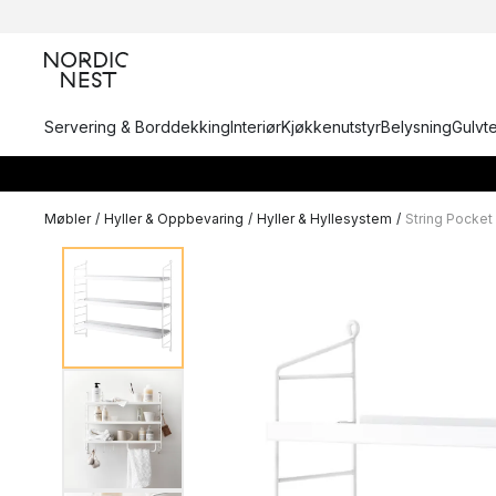
Servering & Borddekking
Interiør
Kjøkkenutstyr
Belysning
Gulvt
Møbler
/
Hyller & Oppbevaring
/
Hyller & Hyllesystem
/
String Pocket