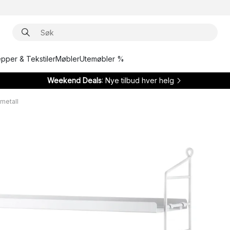
epper & Tekstiler
Møbler
Utemøbler %
Weekend Deals
: Nye tilbud hver helg
 metall