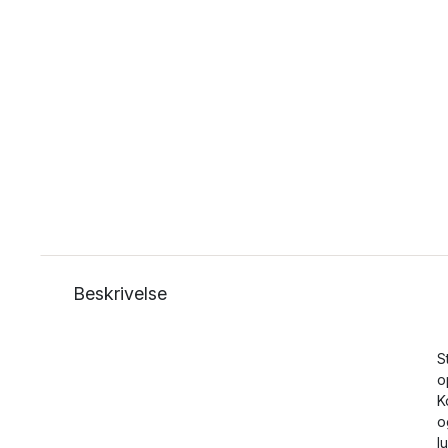
Beskrivelse
S
o
K
o
l