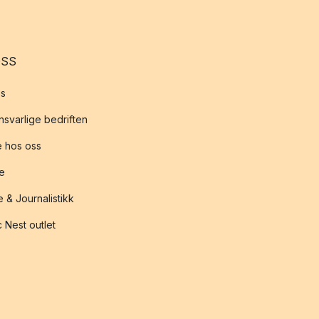
OSS
s
svarlige bedriften
 hos oss
te
 & Journalistikk
 Nest outlet