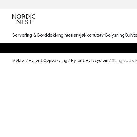
Servering & Borddekking
Interiør
Kjøkkenutstyr
Belysning
Gulvt
Møbler
/
Hyller & Oppbevaring
/
Hyller & Hyllesystem
/
String stue ei