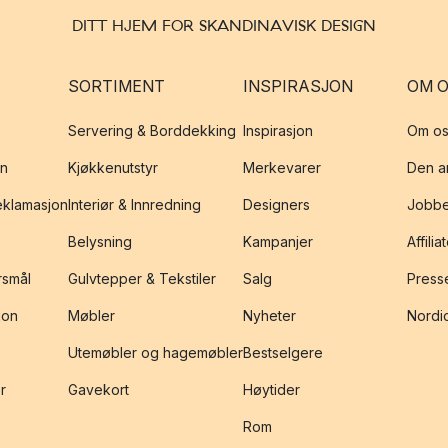
DITT HJEM FOR SKANDINAVISK DESIGN
SORTIMENT
INSPIRASJON
OM 
Servering & Borddekking
Inspirasjon
Om os
on
Kjøkkenutstyr
Merkevarer
Den an
reklamasjon
Interiør & Innredning
Designers
Jobbe
Belysning
Kampanjer
Affilia
rsmål
Gulvtepper & Tekstiler
Salg
Presse
jon
Møbler
Nyheter
Nordic
Utemøbler og hagemøbler
Bestselgere
r
Gavekort
Høytider
Rom