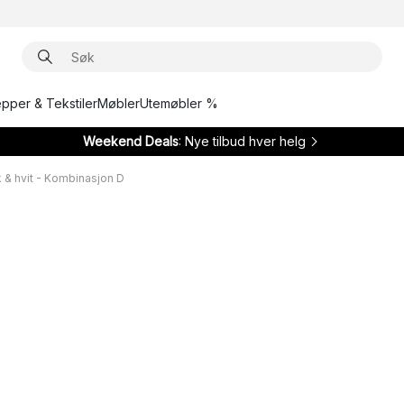
epper & Tekstiler
Møbler
Utemøbler %
Weekend Deals
: Nye tilbud hver helg
k & hvit - Kombinasjon D