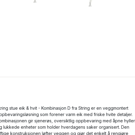
tring stue eik & hvit - Kombinasjon D fra String er en veggmontert
ppbevaringsløsning som forener varm eik med friske hvite detaljer.
ombinasjonen gir sjenerøs, oversiktlig oppbevaring med åpne hyller
g lukkede enheter som holder hverdagens saker organisert. Den
uftige konstruksjonen løfter veggen og gjør det enkelt å rengjøre