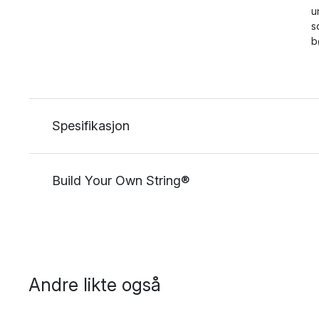
u
s
b
Spesifikasjon
Build Your Own String®
Andre likte også