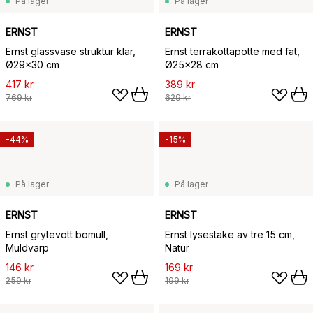
På lager
På lager
ERNST
ERNST
Ernst glassvase struktur klar,
Ernst terrakottapotte med fat,
Ø29x30 cm
Ø25x28 cm
417 kr
389 kr
769 kr
629 kr
-44%
-15%
På lager
På lager
ERNST
ERNST
Ernst grytevott bomull,
Ernst lysestake av tre 15 cm,
Muldvarp
Natur
146 kr
169 kr
259 kr
199 kr