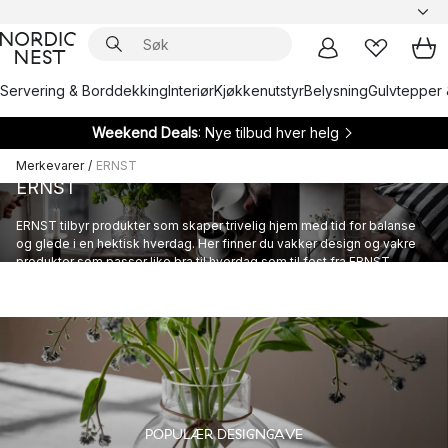
Servering & Borddekking
Interiør
Kjøkkenutstyr
Belysning
Gulvtepper 
Weekend Deals
: Nye tilbud hver helg
Merkevarer
/
ERNST
ERNST
ERNST tilbyr produkter som skaper trivelig hjem med tid for balanse
og glede i en hektisk hverdag. Her finner du vakker design og vakre
produkter som passer like bra til hverdag som til fest fra ERNST.
POPULÆR DESIGNGAVE