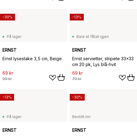
-30%
-13%
På lager
Bare et fåtall igjen
ERNST
ERNST
Ernst lysestake 3,5 cm, Beige
Ernst servietter, stripete 33x33
cm 20 pk, Lys blå-hvit
69 kr
69 kr
99 kr
79 kr
-13%
-30%
På lager
Bestillt inn
ERNST
ERNST