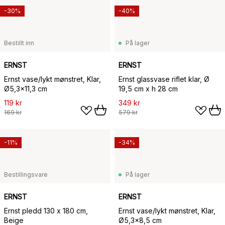
-30%
-40%
Bestillt inn
På lager
ERNST
ERNST
Ernst vase/lykt mønstret, Klar,
Ernst glassvase riflet klar, Ø
Ø5,3x11,3 cm
19,5 cm x h 28 cm
119 kr
349 kr
169 kr
579 kr
-11%
-34%
Bestillingsvare
På lager
ERNST
ERNST
Ernst pledd 130 x 180 cm,
Ernst vase/lykt mønstret, Klar,
Beige
Ø5,3x8,5 cm