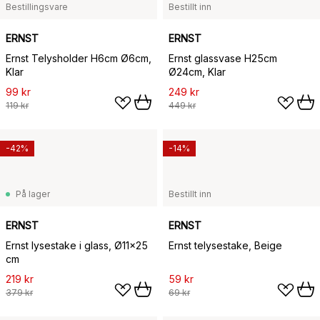
Bestillingsvare
Bestillt inn
ERNST
ERNST
Ernst Telysholder H6cm Ø6cm,
Ernst glassvase H25cm
Klar
Ø24cm, Klar
99 kr
249 kr
119 kr
449 kr
-42%
-14%
På lager
Bestillt inn
ERNST
ERNST
Ernst lysestake i glass, Ø11x25
Ernst telysestake, Beige
cm
219 kr
59 kr
379 kr
69 kr