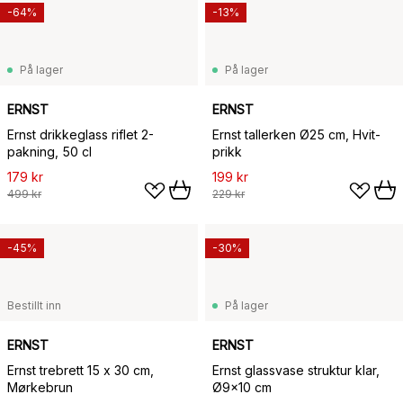
-64%
-13%
På lager
På lager
ERNST
ERNST
Ernst drikkeglass riflet 2-
Ernst tallerken Ø25 cm, Hvit-
pakning, 50 cl
prikk
179 kr
199 kr
499 kr
229 kr
-45%
-30%
Bestillt inn
På lager
ERNST
ERNST
Ernst trebrett 15 x 30 cm,
Ernst glassvase struktur klar,
Mørkebrun
Ø9x10 cm