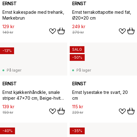
ERNST
ERNST
Ernst kakespade med trehank,
Ernst terrakottapotte med fat,
Mørkebrun
Ø20x20 cm
129 kr
249 kr
149 kr
379 kr
SALG
-13%
-50%
På lager
På lager
ERNST
ERNST
Ernst kjøkkenhåndkle, smale
Ernst lysestake tre svart, 20
striper 47x70 cm, Beige-hvit
cm
stripe
139 kr
115 kr
159 kr
229 kr
-40%
-35%