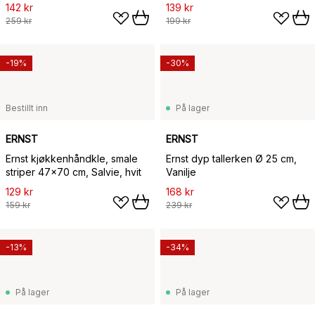
142 kr
139 kr
259 kr
199 kr
-19%
-30%
Bestillt inn
På lager
ERNST
ERNST
Ernst kjøkkenhåndkle, smale
Ernst dyp tallerken Ø 25 cm,
striper 47x70 cm, Salvie, hvit
Vanilje
129 kr
168 kr
159 kr
239 kr
-13%
-34%
På lager
På lager