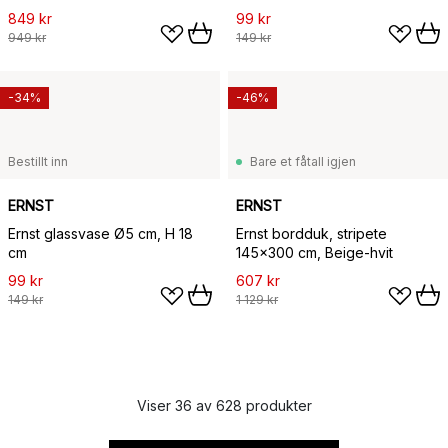
849 kr
99 kr
949 kr
149 kr
-34%
-46%
Bestillt inn
Bare et fåtall igjen
ERNST
ERNST
Ernst glassvase Ø5 cm, H 18
Ernst bordduk, stripete
cm
145x300 cm, Beige-hvit
99 kr
607 kr
149 kr
1 129 kr
Viser 36 av 628 produkter