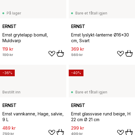
På lager
Bare et fåtall igjen
ERNST
ERNST
Ernst grytelapp bomull,
Ernst lyslykt-lanterne Ø16x30
Muldvarp
cm, Svart
119 kr
369 kr
199 kr
569 kr
-36%
-40%
Bestillt inn
Bare et fåtall igjen
ERNST
ERNST
Ernst vannkanne, Hage, salvie,
Ernst glassvase rund beige, H
9 L
22 cm Ø 21 cm
489 kr
299 kr
759 kr
499 kr