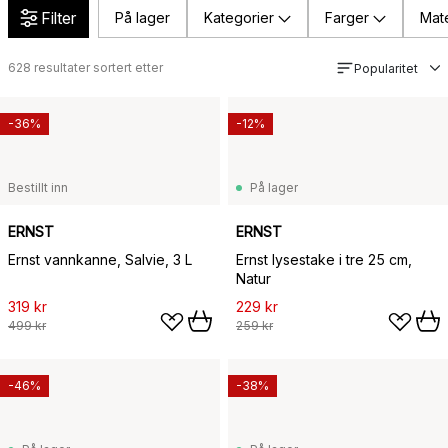
Filter
På lager
Kategorier
Farger
Mate
628
resultater sortert etter
Popularitet
-36%
-12%
Bestillt inn
På lager
ERNST
ERNST
Ernst vannkanne, Salvie, 3 L
Ernst lysestake i tre 25 cm,
Natur
319 kr
229 kr
499 kr
259 kr
-46%
-38%