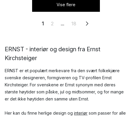
Vise flere
1
2
...
18
ERNST - interiør og design fra Ernst
Kirchsteiger
ERNST er et populært merkevare fra den svært folkekjære
svenske designeren, formgiveren og TV-profilen Ernst
Kirchsteiger. For svenskene er Ernst synonym med deres
største høytider som påske, jul og midtsommer, og for mange
er det ikke høytiden den samme uten Ernst.
Her kan du finne herlige design og
interiør
som passer for alle
deler av livet fra ERNST.