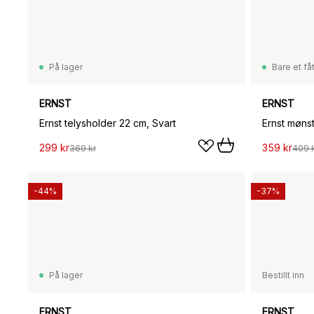
På lager
Bare et fåt
ERNST
ERNST
Ernst telysholder 22 cm, Svart
299 kr
359 kr
369 kr
409 
-44%
-37%
På lager
Bestillt inn
ERNST
ERNST