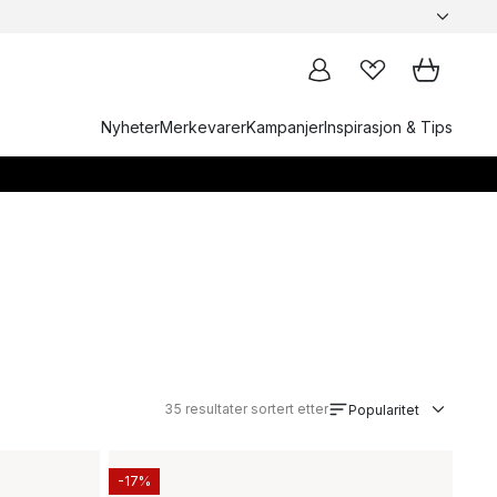
Nyheter
Merkevarer
Kampanjer
Inspirasjon & Tips
35
resultater sortert etter
Popularitet
-17%