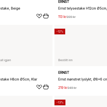
ERNST
estake, Beige
Ernst telysestake H12cm Ø5cm,
113 kr
209 kr
-12%
all igjen
Bestillt inn
ERNST
sestake H8cm Ø5cm, Klar
Ernst mønstret lyslykt, Ø8x6 c
219 kr
249 kr
-13%