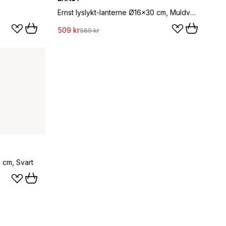
Ernst lyslykt-lanterne Ø16x30 cm, Muldvarp
509 kr
569 kr
3 cm, Svart