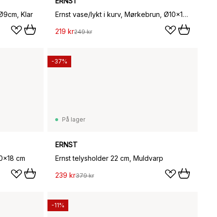
ERNST
Ø9cm, Klar
Ernst vase/lykt i kurv, Mørkebrun, Ø10x12 cm
219 kr
249 kr
-37%
På lager
ERNST
Ø10x18 cm
Ernst telysholder 22 cm, Muldvarp
239 kr
379 kr
-11%