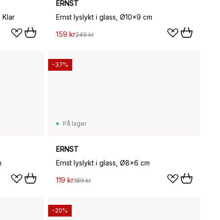
ERNST
 Klar
Ernst lyslykt i glass, Ø10x9 cm
159 kr
249 kr
-37%
På lager
ERNST
m
Ernst lyslykt i glass, Ø8x6 cm
119 kr
189 kr
-20%