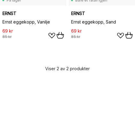
På lager
Bare et fåtall igjen
ERNST
ERNST
Ernst eggekopp, Vanilje
Ernst eggekopp, Sand
69 kr
69 kr
85 kr
85 kr
Viser 2 av 2 produkter