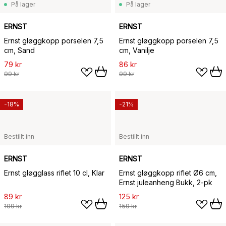
På lager
På lager
ERNST
ERNST
Ernst gløggkopp porselen 7,5
Ernst gløggkopp porselen 7,5
cm, Sand
cm, Vanilje
79 kr
86 kr
99 kr
99 kr
-18%
-21%
Bestillt inn
Bestillt inn
ERNST
ERNST
Ernst gløgglass riflet 10 cl, Klar
Ernst gløggkopp riflet Ø6 cm,
Ernst juleanheng Bukk, 2-pk
89 kr
125 kr
109 kr
159 kr