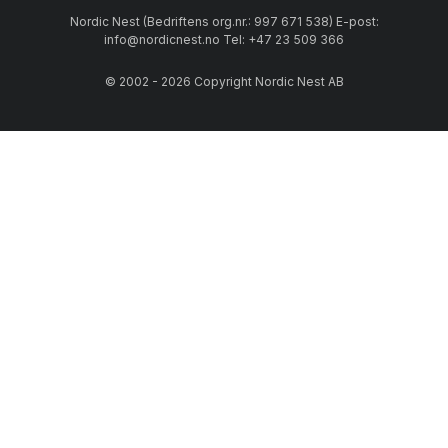
Nordic Nest (Bedriftens org.nr.: 997 671 538) E-post:
info@nordicnest.no Tel: +47 23 509 366
© 2002 - 2026 Copyright Nordic Nest AB