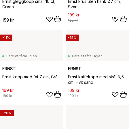
Ernst gløggkopp small 10 cl,
Ernst krus uten hank Ø7 cm,
Grønn
Svart
109 kr
159 kr
125 kr
-11%
-15%
Bare et fåtall igjen
Bare et fåtall igjen
ERNST
ERNST
Ernst kopp med fat 7 cm, Grå
Ernst kaffekopp med skål 8,5
cm, Hvit sand
169 kr
169 kr
189 kr
199 kr
-20%