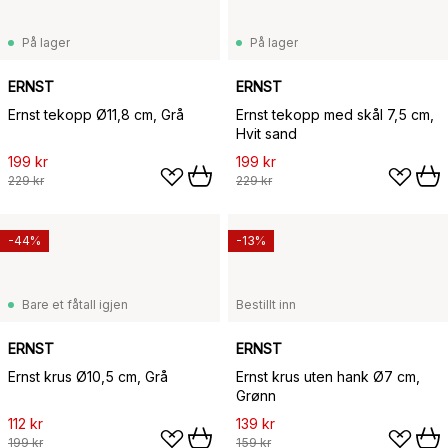
På lager
På lager
ERNST
ERNST
Ernst tekopp Ø11,8 cm, Grå
Ernst tekopp med skål 7,5 cm,
Hvit sand
199 kr
199 kr
229 kr
229 kr
-44%
-13%
Bare et fåtall igjen
Bestillt inn
ERNST
ERNST
Ernst krus Ø10,5 cm, Grå
Ernst krus uten hank Ø7 cm,
Grønn
112 kr
139 kr
199 kr
159 kr