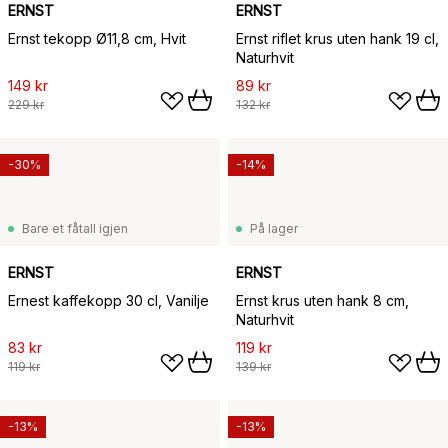
ERNST
ERNST
Ernst tekopp Ø11,8 cm, Hvit
Ernst riflet krus uten hank 19 cl,
Naturhvit
149 kr
89 kr
229 kr
132 kr
-30%
-14%
Bare et fåtall igjen
På lager
ERNST
ERNST
Ernest kaffekopp 30 cl, Vanilje
Ernst krus uten hank 8 cm,
Naturhvit
83 kr
119 kr
119 kr
139 kr
-13%
-13%