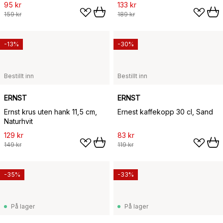
95 kr
133 kr
159 kr
189 kr
-13%
-30%
Bestillt inn
Bestillt inn
ERNST
ERNST
Ernst krus uten hank 11,5 cm,
Ernest kaffekopp 30 cl, Sand
Naturhvit
129 kr
83 kr
149 kr
119 kr
-35%
-33%
På lager
På lager