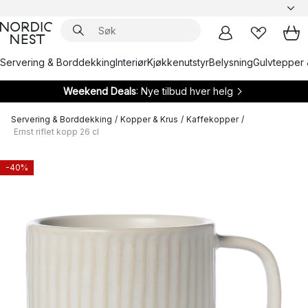
Servering & Borddekking
Interiør
Kjøkkenutstyr
Belysning
Gulvtepper 
Weekend Deals
: Nye tilbud hver helg
Servering & Borddekking
/
Kopper & Krus
/
Kaffekopper
/
Ernst riflet kopp 26 cl
-40%