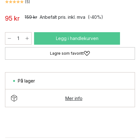
(
5
)
159 kr
Anbefalt pris. inkl. mva
(-40%)
95 kr
Legg i handlekurven
Lagre som favoritt
På lager
Mer info