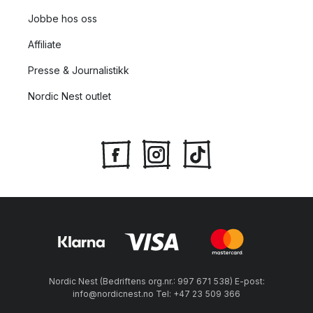
Jobbe hos oss
Affiliate
Presse & Journalistikk
Nordic Nest outlet
Nordic Nest (Bedriftens org.nr.: 997 671 538) E-post:
info@nordicnest.no Tel: +47 23 509 366