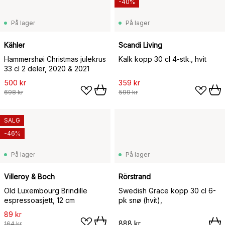
-40%
På lager
På lager
Kähler
Scandi Living
Hammershøi Christmas julekrus
Kalk kopp 30 cl 4-stk., hvit
33 cl 2 deler, 2020 & 2021
500 kr
359 kr
698 kr
599 kr
SALG
-46%
På lager
På lager
Villeroy & Boch
Rörstrand
Old Luxembourg Brindille
Swedish Grace kopp 30 cl 6-
espressoasjett, 12 cm
pk snø (hvit),
89 kr
888 kr
164 kr