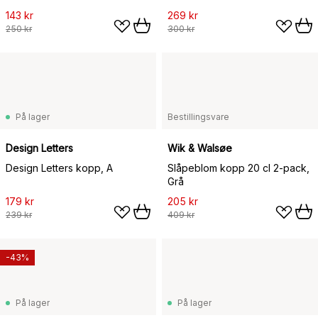
143 kr
269 kr
250 kr
300 kr
På lager
Bestillingsvare
Design Letters
Wik & Walsøe
Design Letters kopp, A
Slåpeblom kopp 20 cl 2-pack,
Grå
179 kr
205 kr
239 kr
409 kr
-43%
På lager
På lager