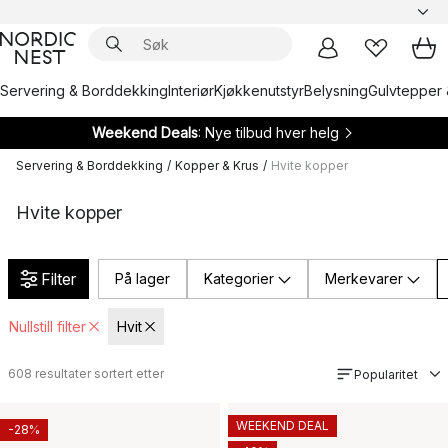
Servering & Borddekking
Interiør
Kjøkkenutstyr
Belysning
Gulvtepper 
Weekend Deals
: Nye tilbud hver helg
Servering & Borddekking
/
Kopper & Krus
/
Hvite kopper
Hvite kopper
Filter
På lager
Kategorier
Merkevarer
Nullstill filter
Hvit
608
resultater sortert etter
Popularitet
WEEKEND DEAL
-28%