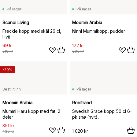
På lager
På lager
Scandi Living
Moomin Arabia
Freckle kopp med skål 26 cl,
Ninni Mummikopp, pudder
Hvit
69 kr
172 kr
219 kr
305 kr
-20%
Bestillt inn
På lager
Moomin Arabia
Rörstrand
Mummi Haru kopp med fat, 2
Swedish Grace kopp 50 cl 6-
deler
pk snø (hvit),
351 kr
1 020 kr
439 kr