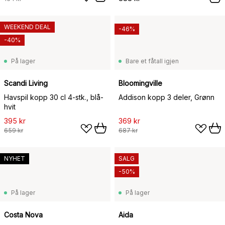
WEEKEND DEAL
-46%
-40%
På lager
Bare et fåtall igjen
Scandi Living
Bloomingville
Havspil kopp 30 cl 4-stk., blå-
Addison kopp 3 deler, Grønn
hvit
395 kr
369 kr
659 kr
687 kr
NYHET
SALG
-50%
På lager
På lager
Costa Nova
Aida