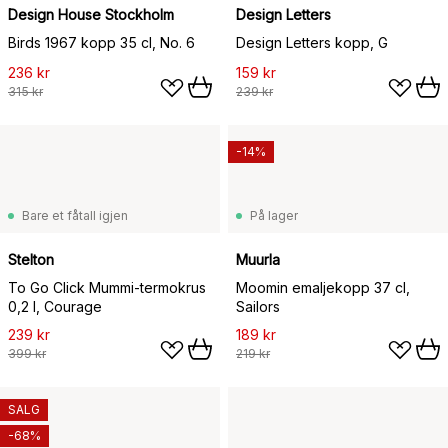
Design House Stockholm
Design Letters
Birds 1967 kopp 35 cl, No. 6
Design Letters kopp, G
236 kr
159 kr
315 kr
239 kr
-14%
Bare et fåtall igjen
På lager
Stelton
Muurla
To Go Click Mummi-termokrus
Moomin emaljekopp 37 cl,
0,2 l, Courage
Sailors
239 kr
189 kr
399 kr
219 kr
SALG
-68%