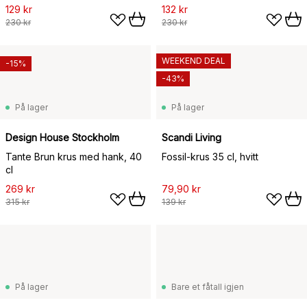
129 kr
132 kr
230 kr
230 kr
WEEKEND DEAL
-15%
-43%
På lager
På lager
Design House Stockholm
Scandi Living
Tante Brun krus med hank, 40
Fossil-krus 35 cl, hvitt
cl
269 kr
79,90 kr
315 kr
139 kr
På lager
Bare et fåtall igjen