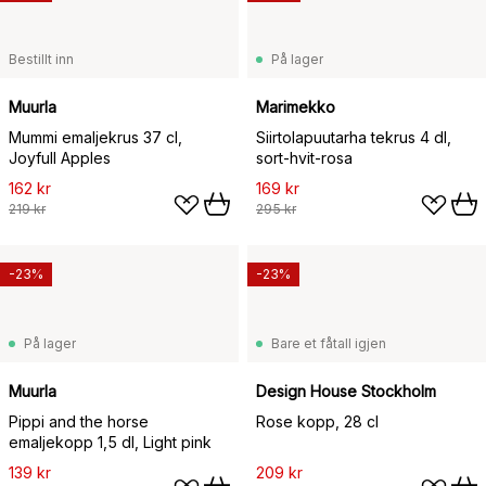
Bestillt inn
På lager
Muurla
Marimekko
Mummi emaljekrus 37 cl,
Siirtolapuutarha tekrus 4 dl,
Joyfull Apples
sort-hvit-rosa
162 kr
169 kr
219 kr
295 kr
-23%
-23%
På lager
Bare et fåtall igjen
Muurla
Design House Stockholm
Pippi and the horse
Rose kopp, 28 cl
emaljekopp 1,5 dl, Light pink
139 kr
209 kr