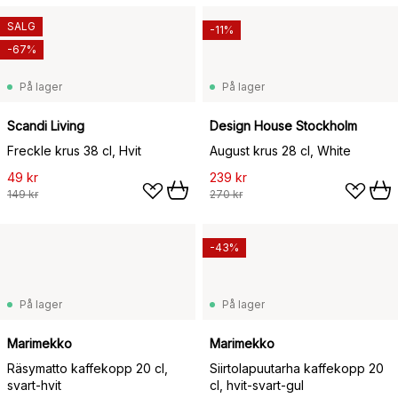
SALG
-11%
-67%
På lager
På lager
Scandi Living
Design House Stockholm
Freckle krus 38 cl, Hvit
August krus 28 cl, White
49 kr
239 kr
149 kr
270 kr
-43%
På lager
På lager
Marimekko
Marimekko
Räsymatto kaffekopp 20 cl,
Siirtolapuutarha kaffekopp 20
svart-hvit
cl, hvit-svart-gul