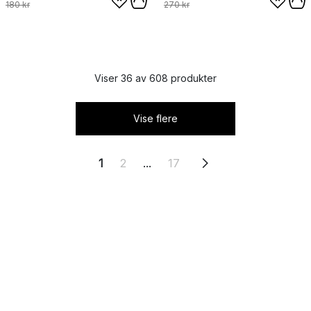
180 kr
270 kr
Viser 36 av 608 produkter
Vise flere
1
2
...
17