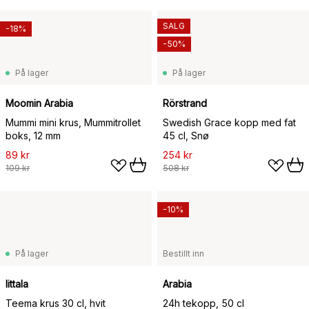
SALG
-18%
-50%
På lager
På lager
Moomin Arabia
Rörstrand
Mummi mini krus, Mummitrollet
Swedish Grace kopp med fat
boks, 12 mm
45 cl, Snø
89 kr
254 kr
109 kr
508 kr
-10%
På lager
Bestillt inn
Iittala
Arabia
Teema krus 30 cl, hvit
24h tekopp, 50 cl