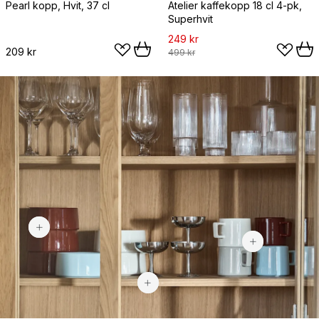
Pearl kopp, Hvit, 37 cl
Atelier kaffekopp 18 cl 4-pk,
Superhvit
249 kr
209 kr
499 kr
137 kr
99,90 kr
185 kr