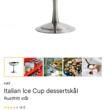
HAY
Italian Ice Cup dessertskål
Rustfritt stål
(
4.1
)