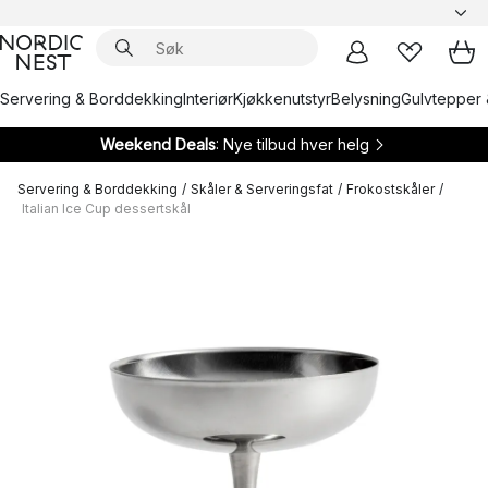
Servering & Borddekking
Interiør
Kjøkkenutstyr
Belysning
Gulvtepper 
Weekend Deals
: Nye tilbud hver helg
Servering & Borddekking
/
Skåler & Serveringsfat
/
Frokostskåler
/
Italian Ice Cup dessertskål