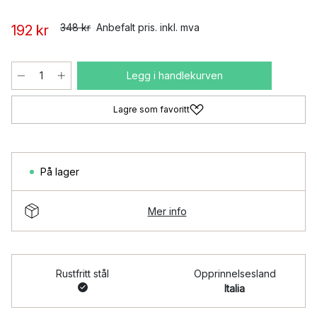
348 kr
Anbefalt pris. inkl. mva
192 kr
Legg i handlekurven
Lagre som favoritt
På lager
Mer info
Rustfritt stål
Opprinnelsesland
Italia