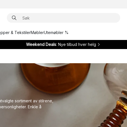
epper & Tekstiler
Møbler
Utemøbler %
Weekend Deals
: Nye tilbud hver helg
tvalgte sortiment av stilrene,
ersonligheter. Enkle å