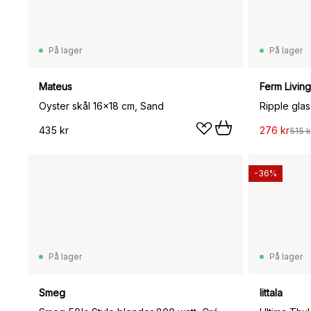
På lager
På lager
Mateus
Ferm Living
Oyster skål 16x18 cm, Sand
Ripple glas
435 kr
276 kr
515 k
-36%
På lager
På lager
Smeg
Iittala