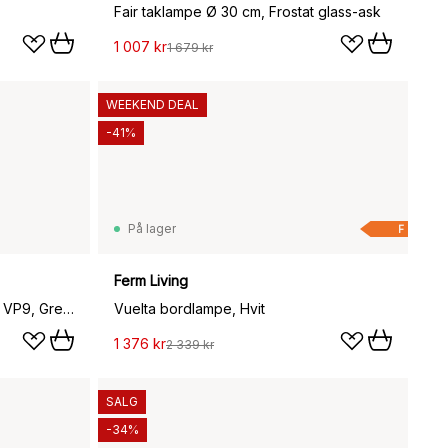
Fair taklampe Ø 30 cm, Frostat glass-ask
1 007 kr
1 679 kr
WEEKEND DEAL
-41%
På lager
F
Ferm Living
Flowerpot portable bordlampe VP9, Grey beige
Vuelta bordlampe, Hvit
1 376 kr
2 339 kr
SALG
-34%