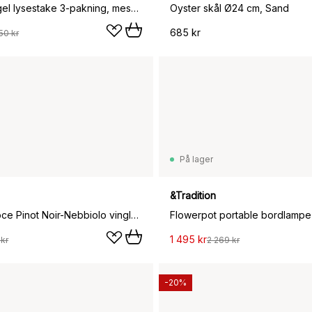
STOFF Nagel lysestake 3-pakning, messing
Oyster skål Ø24 cm, Sand
685 kr
50 kr
På lager
&Tradition
Riedel Veloce Pinot Noir-Nebbiolo vinglass 2-pakning, 76,8 cl
1 495 kr
 kr
2 269 kr
-20%