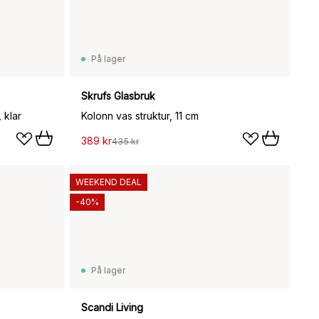
På lager
Skrufs Glasbruk
 klar
Kolonn vas struktur, 11 cm
389 kr
435 kr
WEEKEND DEAL
-40%
På lager
Scandi Living