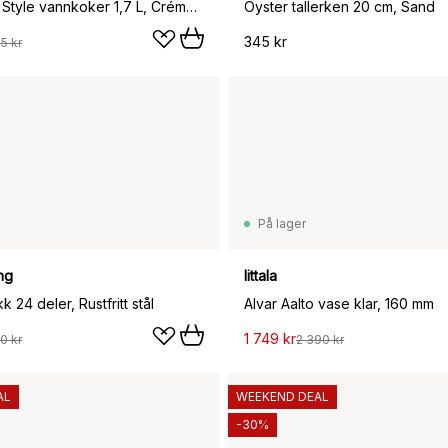
Smeg 50's Style vannkoker 1,7 L, Créme hvit
Oyster tallerken 20 cm, Sand
345 kr
5 kr
På lager
ng
Iittala
 24 deler, Rustfritt stål
Alvar Aalto vase klar, 160 mm
1 749 kr
0 kr
2 390 kr
AL
WEEKEND DEAL
-30%