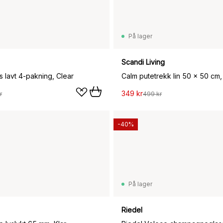
På lager
Scandi Living
s lavt 4-pakning, Clear
Calm putetrekk lin 50 x 50 cm
349 kr
r
499 kr
-40%
På lager
Riedel