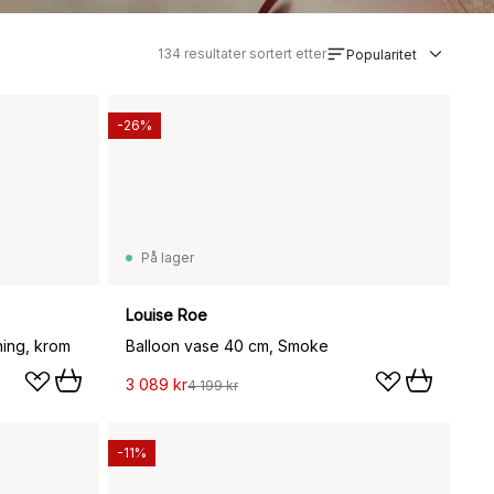
134
resultater sortert etter
Popularitet
-26%
På lager
Louise Roe
ing, krom
Balloon vase 40 cm, Smoke
3 089 kr
4 199 kr
-11%