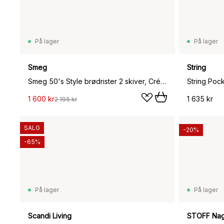
På lager
På lager
Smeg
String
Smeg 50's Style brødrister 2 skiver, Créme hvit
String Pocke
1 600 kr
1 635 kr
2 195 kr
SALG
-20%
-65%
På lager
På lager
Scandi Living
STOFF Nag