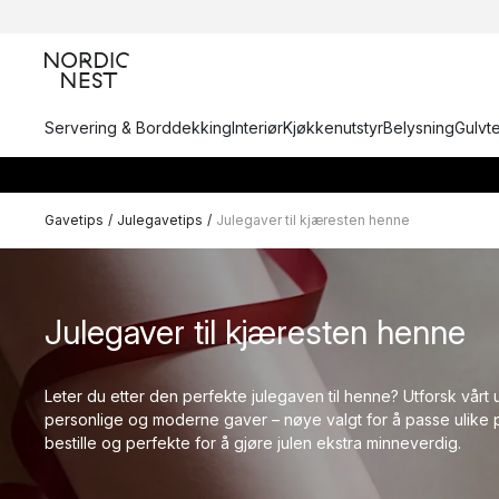
Servering & Borddekking
Interiør
Kjøkkenutstyr
Belysning
Gulvt
Gavetips
/
Julegavetips
/
Julegaver til kjæresten henne
Julegaver til kjæresten henne
Leter du etter den perfekte julegaven til henne? Utforsk vårt u
personlige og moderne gaver – nøye valgt for å passe ulike p
bestille og perfekte for å gjøre julen ekstra minneverdig.