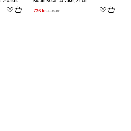
Riedel Veloce champagneglass 2-pakning, 32,7 cl
Bloom Botanica vase, 22 cm
736 kr
1 099 kr