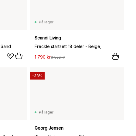
På lager
Scandi Living
, Sand
Freckle startsett 18 deler - Beige,
1 790 kr
3 522 kr
-33%
På lager
Georg Jensen