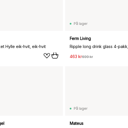
På lager
Ferm Living
t Hylle eik-hvit, eik-hvit
Ripple long drink glass 4-pakk,
463 kr
699 kr
På lager
el
Mateus