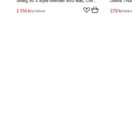
Smeg 50's Style blender 800 watt, Créme hvit
Ultima Thul
2 514 kr
279 kr
3 195 kr
436 