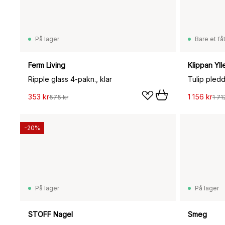
På lager
Bare et fåt
Ferm Living
Klippan Yll
Ripple glass 4-pakn., klar
Tulip pledd
353 kr
1 156 kr
575 kr
1 71
-20%
På lager
På lager
STOFF Nagel
Smeg