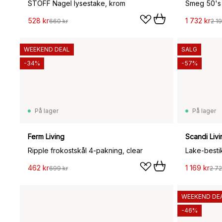
STOFF Nagel lysestake, krom
528 kr
1 732 kr
660 kr
2 19
WEEKEND DEAL
SALG
-34%
-57%
På lager
På lager
Ferm Living
Scandi Livi
Ripple frokostskål 4-pakning, clear
Lake-bestikk
462 kr
1 169 kr
699 kr
2 72
WEEKEND DE
-46%