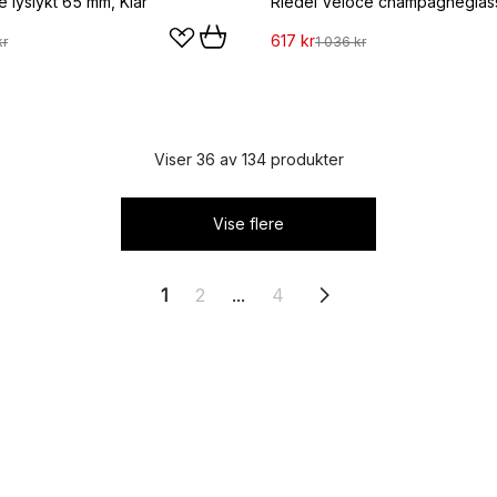
e lyslykt 65 mm, Klar
617 kr
kr
1 036 kr
Viser 36 av 134 produkter
Vise flere
1
2
...
4