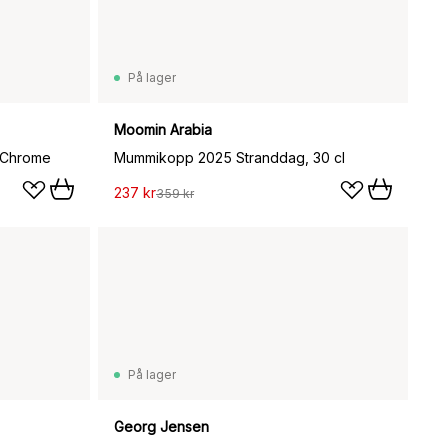
På lager
Moomin Arabia
 Chrome
Mummikopp 2025 Stranddag, 30 cl
237 kr
359 kr
På lager
Georg Jensen