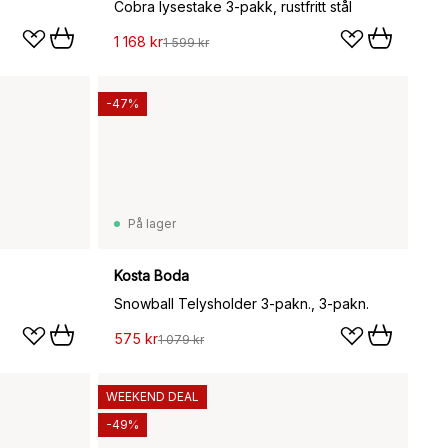
Cobra lysestake 3-pakk, rustfritt stål
1 168 kr
1 599 kr
-47%
På lager
Kosta Boda
Snowball Telysholder 3-pakn., 3-pakn.
575 kr
1 079 kr
WEEKEND DEAL
-49%