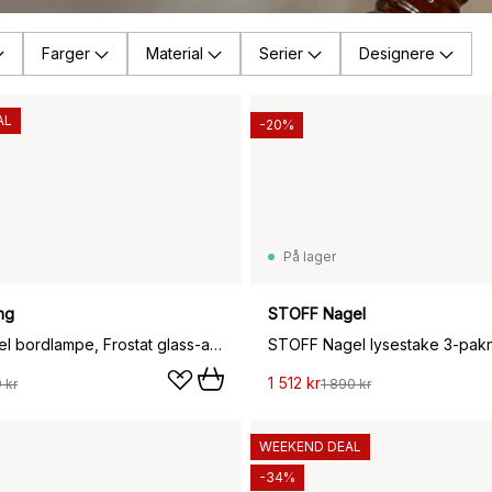
Farger
Material
Serier
Designere
AL
-20%
På lager
ng
STOFF Nagel
Fair portabel bordlampe, Frostat glass-ask
STOFF Nagel lysestake 3-pakn
1 512 kr
 kr
1 890 kr
WEEKEND DEAL
-34%