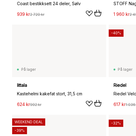
Coast bestikksett 24 deler, Sølv
939 kr
1 960 kr
2 720 kr
2 4
-40%
På lager
På lager
Iittala
Riedel
Kastehelmi kakefat stort, 31,5 cm
624 kr
617 kr
992 kr
1 036
WEEKEND DEAL
-32%
-39%