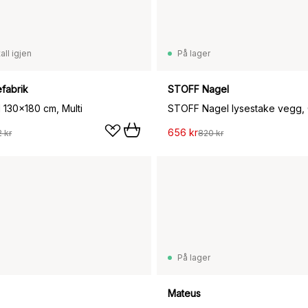
all igjen
På lager
efabrik
STOFF Nagel
 130x180 cm, Multi
STOFF Nagel lysestake vegg,
656 kr
2 kr
820 kr
På lager
Mateus