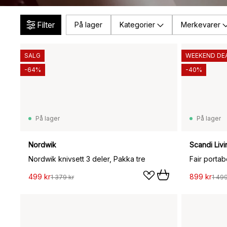
Filter
På lager
Kategorier
Merkevarer
SALG
WEEKEND DE
-64%
-40%
På lager
På lager
Nordwik
Scandi Livi
Nordwik knivsett 3 deler, Pakka tre
499 kr
899 kr
1 379 kr
1 499