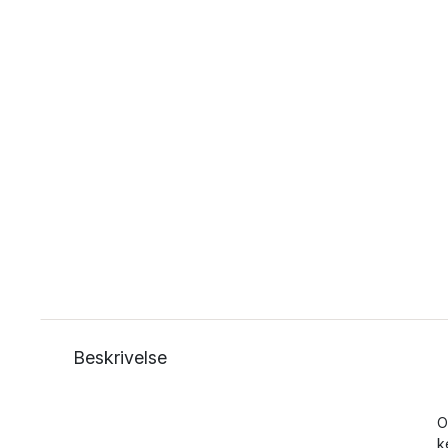
Beskrivelse
O
k