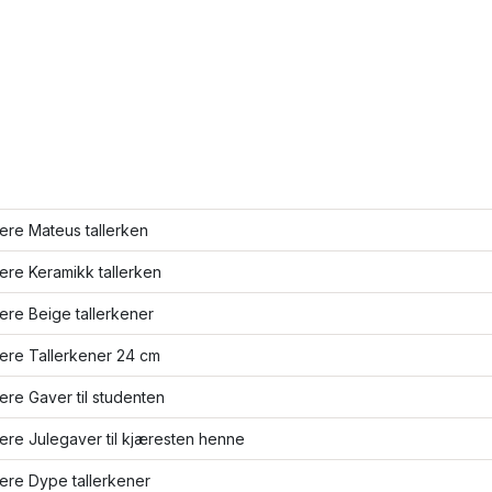
lere Mateus tallerken
lere Keramikk tallerken
lere Beige tallerkener
lere Tallerkener 24 cm
lere Gaver til studenten
lere Julegaver til kjæresten henne
lere Dype tallerkener