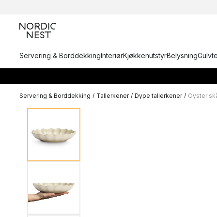
Servering & Borddekking
Interiør
Kjøkkenutstyr
Belysning
Gulvt
Servering & Borddekking
/
Tallerkener
/
Dype tallerkener
/
Oyster sk