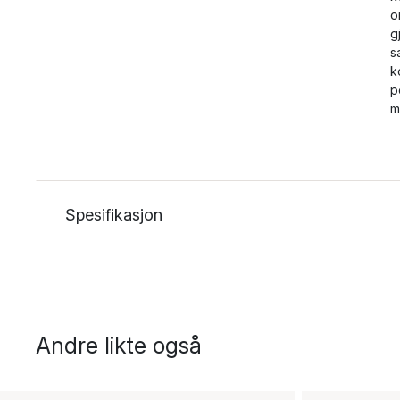
o
g
s
k
p
m
Spesifikasjon
Andre likte også