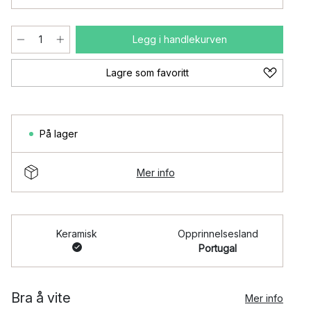
Legg i handlekurven
Lagre som favoritt
På lager
Mer info
Keramisk
Opprinnelsesland
Portugal
Bra å vite
Mer info