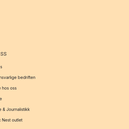
OSS
s
svarlige bedriften
 hos oss
te
 & Journalistikk
 Nest outlet