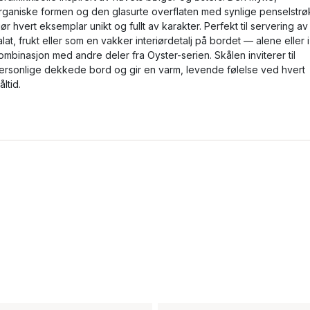
rganiske formen og den glasurte overflaten med synlige penselstrø
jør hvert eksemplar unikt og fullt av karakter. Perfekt til servering av
alat, frukt eller som en vakker interiørdetalj på bordet — alene eller i
ombinasjon med andre deler fra Oyster-serien. Skålen inviterer til
ersonlige dekkede bord og gir en varm, levende følelse ved hvert
åltid.