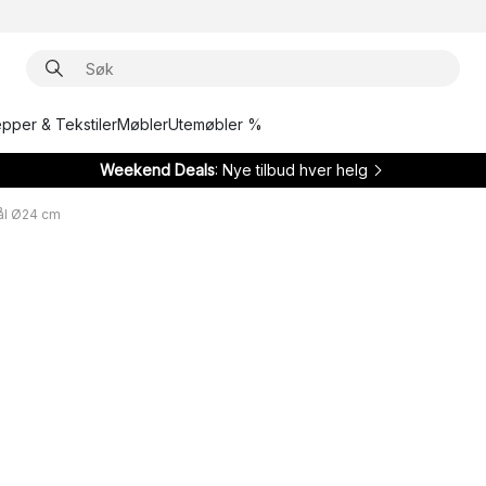
epper & Tekstiler
Møbler
Utemøbler %
Weekend Deals
: Nye tilbud hver helg
ål Ø24 cm