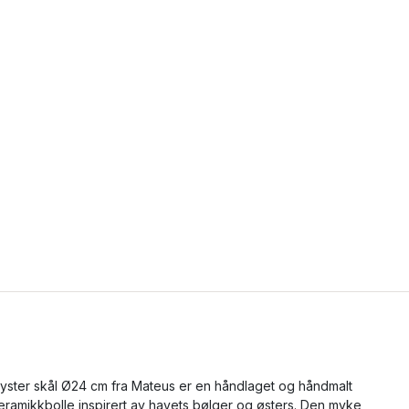
yster skål Ø24 cm fra Mateus er en håndlaget og håndmalt
eramikkbolle inspirert av havets bølger og østers. Den myke,