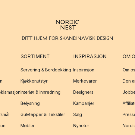
DITT HJEM FOR SKANDINAVISK DESIGN
SORTIMENT
INSPIRASJON
OM 
Servering & Borddekking
Inspirasjon
Om os
on
Kjøkkenutstyr
Merkevarer
Den an
reklamasjon
Interiør & Innredning
Designers
Jobbe
Belysning
Kampanjer
Affilia
rsmål
Gulvtepper & Tekstiler
Salg
Presse
jon
Møbler
Nyheter
Nordic