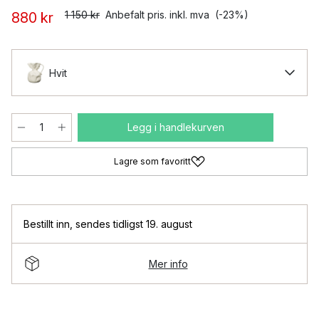
1 150 kr
Anbefalt pris. inkl. mva
(-23%)
880 kr
Hvit
Legg i handlekurven
Lagre som favoritt
Bestillt inn
,
sendes tidligst 19. august
Mer info