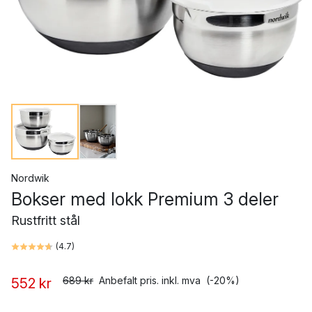
Nordwik
Bokser med lokk Premium 3 deler
Rustfritt stål
(
4.7
)
689 kr
Anbefalt pris. inkl. mva
(-20%)
552 kr