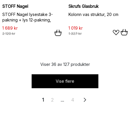
STOFF Nagel
Skrufs Glasbruk
STOFF Nagel lysestake 3-
Kolonn vas struktur, 20 cm
pakning + lys 12-pakning,
1 689 kr
1 019 kr
2 120 kr
1 327 kr
Viser 36 av 127 produkter
Vise flere
1
2
...
4