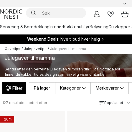
Servering & Borddekking
Interiør
Kjøkkenutstyr
Belysning
Gulvtepper 
Weekend Deals
: Nye tilbud hver helg
Gavetips
/
Julegavetips
/
Julegaver til mamma
Julegaver til mamma
Ser du etter den perfekte julegaven til moren din? Hos Nordic Nest
finner du vakker, tidløs design som virkelig viser omtanke.
Filter
På lager
Kategorier
Merkevarer
127
resultater sortert etter
Popularitet
-20%