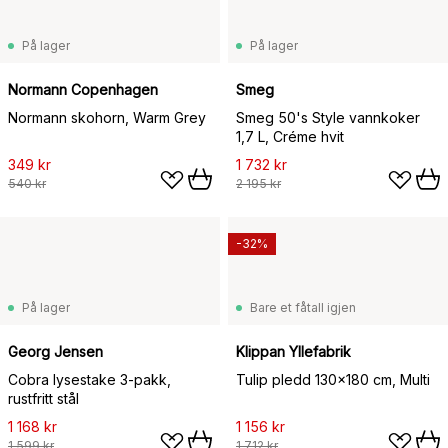
På lager
På lager
Normann Copenhagen
Smeg
Normann skohorn, Warm Grey
Smeg 50's Style vannkoker
1,7 L, Créme hvit
349 kr
1 732 kr
540 kr
2 195 kr
-32%
På lager
Bare et fåtall igjen
Georg Jensen
Klippan Yllefabrik
Cobra lysestake 3-pakk,
Tulip pledd 130x180 cm, Multi
rustfritt stål
1 168 kr
1 156 kr
1 599 kr
1 712 kr