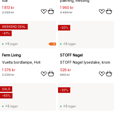
stål
pakning, messing
1 813 kr
1 960 kr
2 259 kr
2 450 kr
WEEKEND DEAL
-20%
-41%
På lager
På lager
F
Ferm Living
STOFF Nagel
Vuelta bordlampe, Hvit
STOFF Nagel lysestake, krom
1 376 kr
528 kr
2 339 kr
660 kr
SALG
-20%
-65%
På lager
På lager