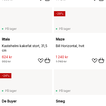
-29%
På lager
På lager
Iittala
Maze
Kastehelmi kakefat stort, 31,5
Bill Horizontal, hvit
cm
624 kr
1 240 kr
992 kr
1 740 kr
-24%
På lager
På lager
De Buyer
Smeg