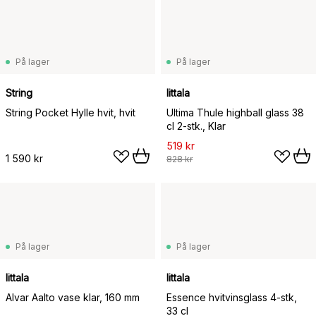
På lager
På lager
String
Iittala
String Pocket Hylle hvit, hvit
Ultima Thule highball glass 38
cl 2-stk., Klar
519 kr
1 590 kr
828 kr
På lager
På lager
Iittala
Iittala
Alvar Aalto vase klar, 160 mm
Essence hvitvinsglass 4-stk,
33 cl