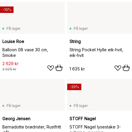
-10%
På lager
På lager
Louise Roe
String
Balloon 08 vase 30 cm,
String Pocket Hylle eik-hvit,
Smoke
eik-hvit
2 629 kr
1 635 kr
2 925 kr
-20%
På lager
På lager
Georg Jensen
STOFF Nagel
Bernadotte brødrister, Rustfritt
STOFF Nagel lysestake 3-