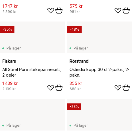
1 747 kr
575 kr
2 390 kr
981 kr
-35%
-48%
På lager
På lager
Fiskars
Rörstrand
All Steel Pure stekepannesett,
Ostindia kopp 30 cl 2-pakn., 2-
2 deler
pakn.
1 439 kr
355 kr
2 199 kr
688 kr
-23%
På lager
På lager