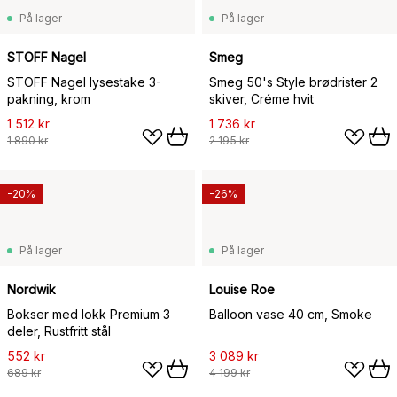
På lager
På lager
STOFF Nagel
Smeg
STOFF Nagel lysestake 3-
Smeg 50's Style brødrister 2
pakning, krom
skiver, Créme hvit
1 512 kr
1 736 kr
1 890 kr
2 195 kr
-20%
-26%
På lager
På lager
Nordwik
Louise Roe
Bokser med lokk Premium 3
Balloon vase 40 cm, Smoke
deler, Rustfritt stål
552 kr
3 089 kr
689 kr
4 199 kr