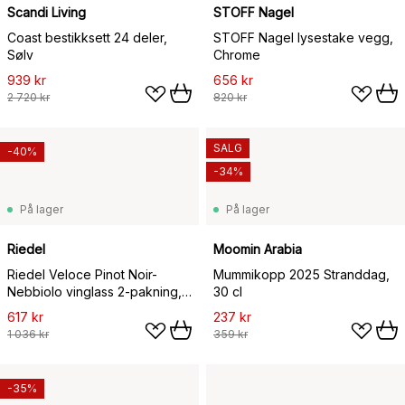
Scandi Living
STOFF Nagel
Coast bestikksett 24 deler,
STOFF Nagel lysestake vegg,
Sølv
Chrome
939 kr
656 kr
2 720 kr
820 kr
SALG
-40%
-34%
På lager
På lager
Riedel
Moomin Arabia
Riedel Veloce Pinot Noir-
Mummikopp 2025 Stranddag,
Nebbiolo vinglass 2-pakning,
30 cl
76,8 cl
617 kr
237 kr
1 036 kr
359 kr
-35%