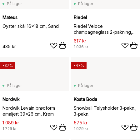
På lager
På lager
Mateus
Riedel
Oyster skål 16x18 cm, Sand
Riedel Veloce
champagneglass 2-pakning,
32,7 cl
617 kr
435 kr
1 036 kr
-37%
-47%
På lager
På lager
Nordwik
Kosta Boda
Nordwik Levain brødform
Snowball Telysholder 3-pakn.,
emaljert 39x26 cm, Krem
3-pakn.
1 089 kr
575 kr
1 729 kr
1 079 kr