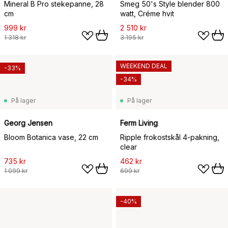
Mineral B Pro stekepanne, 28
Smeg 50's Style blender 800
cm
watt, Créme hvit
999 kr
2 510 kr
1 318 kr
3 195 kr
WEEKEND DEAL
-33%
-34%
På lager
På lager
Georg Jensen
Ferm Living
Bloom Botanica vase, 22 cm
Ripple frokostskål 4-pakning,
clear
735 kr
462 kr
1 099 kr
699 kr
-40%