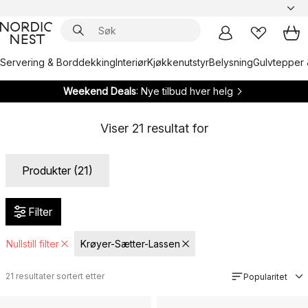
Servering & Borddekking
Interiør
Kjøkkenutstyr
Belysning
Gulvtepper 
Weekend Deals
: Nye tilbud hver helg
Viser
21
resultat for
Produkter (21)
Filter
Nullstill filter
Krøyer-Sætter-Lassen
21
resultater sortert etter
Popularitet