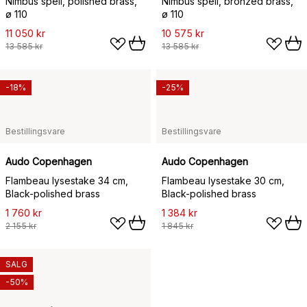
Nimbus speil, polished brass,
Nimbus speil, bronzed brass,
ø 110
ø 110
11 050 kr
10 575 kr
13 585 kr
13 585 kr
-18%
-25%
Bestillingsvare
Bestillingsvare
Audo Copenhagen
Audo Copenhagen
Flambeau lysestake 34 cm,
Flambeau lysestake 30 cm,
Black-polished brass
Black-polished brass
1 760 kr
1 384 kr
2 155 kr
1 845 kr
SALG
-50%