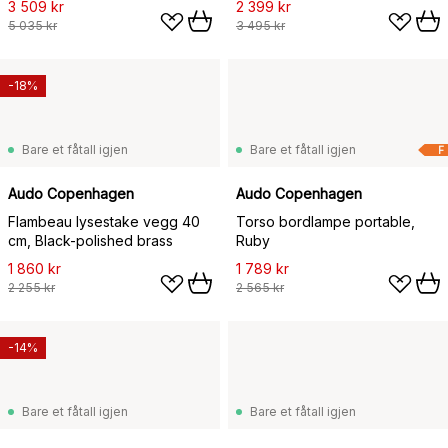
3 509 kr
2 399 kr
5 035 kr
3 495 kr
-18%
Bare et fåtall igjen
Bare et fåtall igjen
F
Audo Copenhagen
Audo Copenhagen
Flambeau lysestake vegg 40
Torso bordlampe portable,
cm, Black-polished brass
Ruby
1 860 kr
1 789 kr
2 255 kr
2 565 kr
-14%
Bare et fåtall igjen
Bare et fåtall igjen