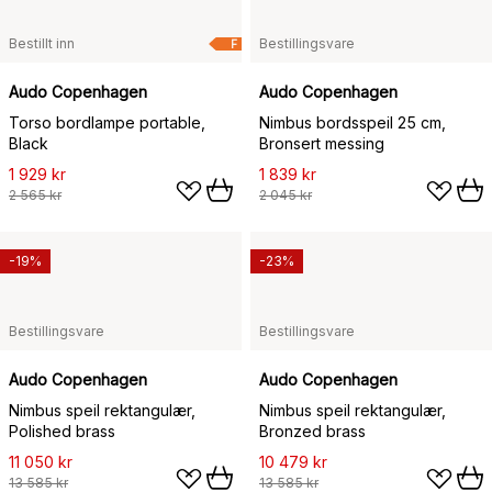
Bestillt inn
Bestillingsvare
F
Audo Copenhagen
Audo Copenhagen
Torso bordlampe portable,
Nimbus bordsspeil 25 cm,
Black
Bronsert messing
1 929 kr
1 839 kr
2 565 kr
2 045 kr
-19%
-23%
Bestillingsvare
Bestillingsvare
Audo Copenhagen
Audo Copenhagen
Nimbus speil rektangulær,
Nimbus speil rektangulær,
Polished brass
Bronzed brass
11 050 kr
10 479 kr
13 585 kr
13 585 kr