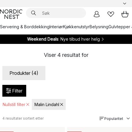
Servering & Borddekking
Interiør
Kjøkkenutstyr
Belysning
Gulvtepper 
Weekend Deals
: Nye tilbud hver helg
Viser
4
resultat for
Produkter (4)
Filter
Nullstill filter
Malin Lindahl
4
resultater sortert etter
Popularitet