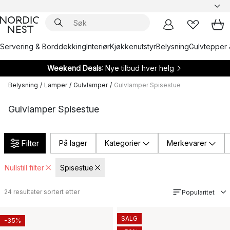
Servering & Borddekking
Interiør
Kjøkkenutstyr
Belysning
Gulvtepper 
Weekend Deals
: Nye tilbud hver helg
Belysning
/
Lamper
/
Gulvlamper
/
Gulvlamper Spisestue
Gulvlamper Spisestue
Filter
På lager
Kategorier
Merkevarer
Nullstill filter
Spisestue
24
resultater sortert etter
Popularitet
SALG
-35%