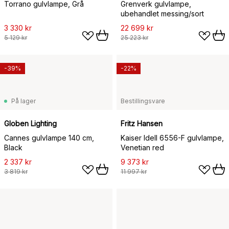
Torrano gulvlampe, Grå
Grenverk gulvlampe,
ubehandlet messing/sort ​
3 330 kr
22 699 kr
5 129 kr
25 223 kr
-39%
-22%
På lager
Bestillingsvare
Globen Lighting
Fritz Hansen
Cannes gulvlampe 140 cm,
Kaiser Idell 6556-F gulvlampe,
Black
Venetian red
2 337 kr
9 373 kr
3 819 kr
11 997 kr