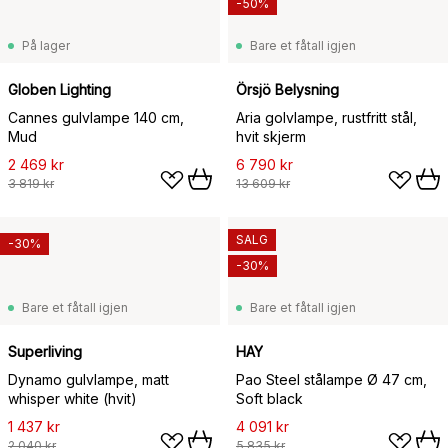
-50%
På lager
Bare et fåtall igjen
Globen Lighting
Örsjö Belysning
Cannes gulvlampe 140 cm,
Aria golvlampe, rustfritt stål,
Mud
hvit skjerm
2 469 kr
6 790 kr
3 819 kr
13 609 kr
SALG
-30%
-30%
Bare et fåtall igjen
Bare et fåtall igjen
Superliving
HAY
Dynamo gulvlampe, matt
Pao Steel stålampe Ø 47 cm,
whisper white (hvit)
Soft black
1 437 kr
4 091 kr
2 040 kr
5 835 kr