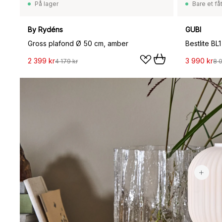
På lager
Bare et fåt
By Rydéns
GUBI
Gross plafond Ø 50 cm, amber
Bestlite BL
2 399 kr
3 990 kr
4 179 kr
8 