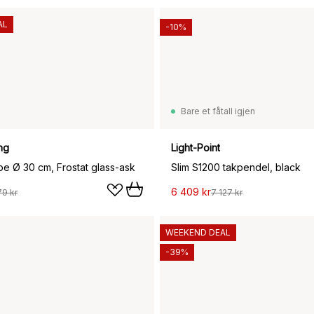
AL
-10%
Bare et fåtall igjen
ng
Light-Point
pe Ø 30 cm, Frostat glass-ask
Slim S1200 takpendel, black
6 409 kr
79 kr
7 127 kr
WEEKEND DEAL
-39%