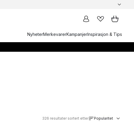
Nyheter
Merkevarer
Kampanjer
Inspirasjon & Tips
326
resultater sortert etter
Popularitet