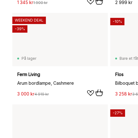
1 345 kr
2 999 kr
1 900 kr
WEEKEND DEAL
-10%
-39%
På lager
Bare et fåt
Ferm Living
Flos
Arum bordlampe, Cashmere
Bilboquet 
3 000 kr
3 258 kr
4 919 kr
3 6
-27%