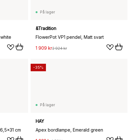
På lager
&Tradition
white
FlowerPot VP1 pendel, Matt svart
1 909 kr
2 924 kr
-35%
På lager
HAY
36,5x31 cm
Apex bordlampe, Emerald green