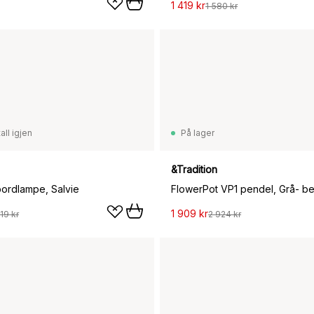
1 419 kr
1 580 kr
all igjen
På lager
&Tradition
bordlampe, Salvie
FlowerPot VP1 pendel, Grå- b
1 909 kr
19 kr
2 924 kr