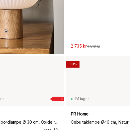
2 735 kr
4 519 kr
-10%
are
På lager
G
PR Home
Matin table bordlampe Ø 30 cm, Oxide red shade
Cebu taklampe Ø46 cm, Natur