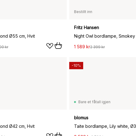
Bestillt inn
Fritz Hansen
fond Ø55 cm, Hvit
Night Owl bordlampe, Smokey 
1 589 kr
00 kr
2 399 kr
-10%
Bare et fåtall igjen
blomus
fond Ø42 cm, Hvit
Taite bordlampe, Lily white, Ø