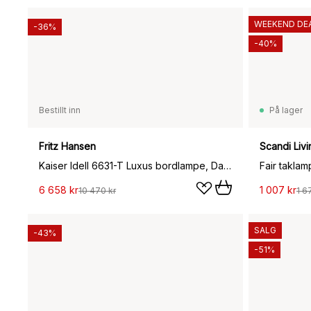
WEEKEND DE
-36%
-40%
Bestillt inn
På lager
Fritz Hansen
Scandi Livi
Kaiser Idell 6631-T Luxus bordlampe, Dark green
Fair taklam
6 658 kr
1 007 kr
10 470 kr
1 6
SALG
-43%
-51%