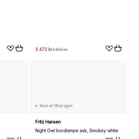
3 472 kr
3 890 kr
Bare et fåtall igjen
Fritz Hansen
Night Owl bordlampe ask, Smokey white