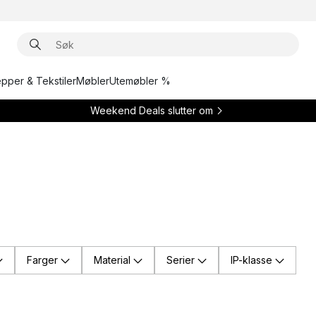
epper & Tekstiler
Møbler
Utemøbler %
Weekend Deals slutter om
Farger
Material
Serier
IP-klasse