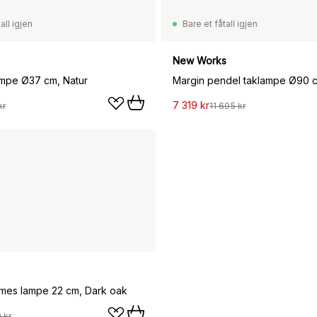
all igjen
Bare et fåtall igjen
New Works
mpe Ø37 cm, Natur
Margin pendel taklampe Ø90 
7 319 kr
kr
11 695 kr
mes lampe 22 cm, Dark oak
 kr