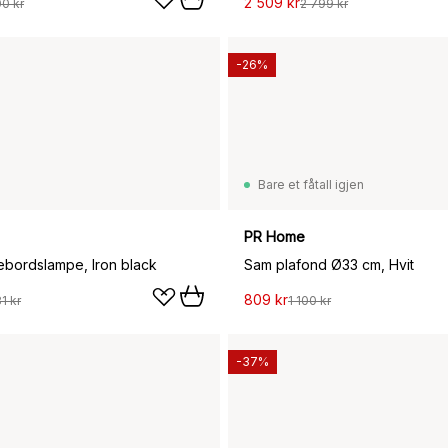
2 509 kr
00 kr
2 799 kr
-26%
Bare et fåtall igjen
PR Home
ebordslampe, Iron black
Sam plafond Ø33 cm, Hvit
809 kr
1 kr
1 100 kr
-37%