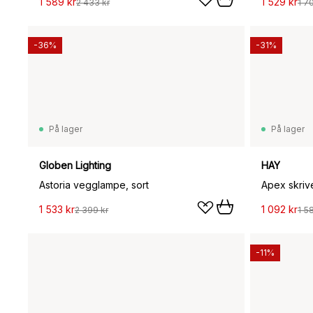
1 589 kr
1 529 kr
2 433 kr
1 7
-36%
-31%
På lager
På lager
Globen Lighting
HAY
Astoria vegglampe, sort
Apex skriv
1 533 kr
1 092 kr
2 399 kr
1 58
-11%