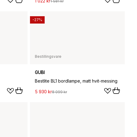
1 022 kr
1 581 kr
-27%
Bestillingsvare
GUBI
Bestlite BL1 bordlampe, matt hvit-messing
5 930 kr
8 099 kr