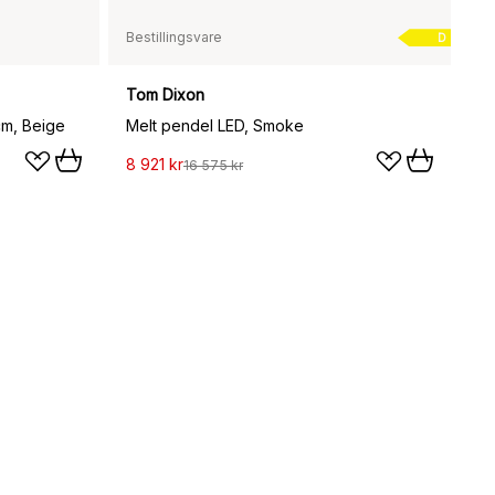
Bestillingsvare
D
Tom Dixon
cm, Beige
Melt pendel LED, Smoke
8 921 kr
16 575 kr