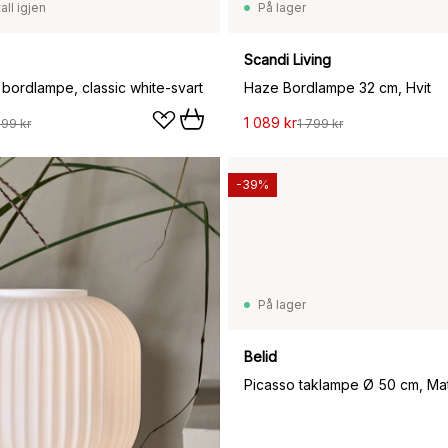
all igjen
På lager
Scandi Living
1 bordlampe, classic white-svart
Haze Bordlampe 32 cm, Hvit
1 089 kr
099 kr
1 799 kr
-39%
På lager
899 kr
Belid
Picasso taklampe Ø 50 cm, Matt