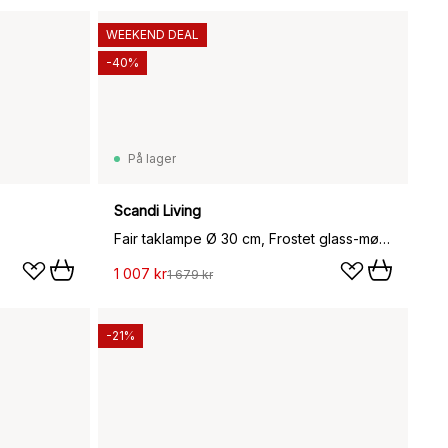
WEEKEND DEAL
-40%
På lager
Scandi Living
Fair taklampe Ø 30 cm, Frostet glass-mørkbeiset ask
1 007 kr
1 679 kr
-21%