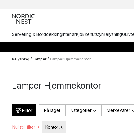
Servering & Borddekking
Interiør
Kjøkkenutstyr
Belysning
Gulvt
Belysning
/
Lamper
/
Lamper Hjemmekontor
Lamper Hjemmekontor
Filter
På lager
Kategorier
Merkevarer
Nullstill filter
Kontor