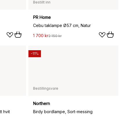
Bestillt inn
PR Home
Cebu taklampe Ø57 cm, Natur
1 700 kr
2 150 kr
-11%
Bestillingsvare
Northern
 hvit
Birdy bordlampe, Sort-messing