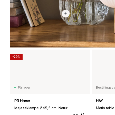
2 799 kr
-29%
På lager
Bestillingsv
PR Home
HAY
Maja taklampe Ø45,5 cm, Natur