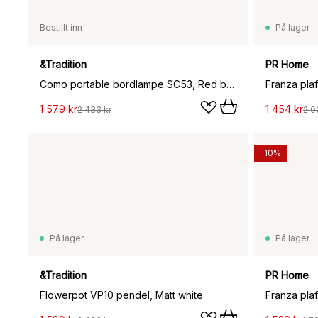
Bestillt inn
På lager
&Tradition
PR Home
Como portable bordlampe SC53, Red brown
Franza pla
1 579 kr
1 454 kr
2 433 kr
2 0
-10%
På lager
På lager
&Tradition
PR Home
Flowerpot VP10 pendel, Matt white
Franza pla