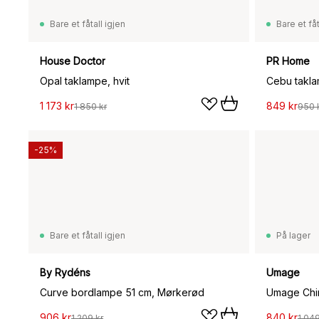
Bare et fåtall igjen
Bare et fåt
House Doctor
PR Home
Opal taklampe, hvit
Cebu takla
1 173 kr
849 kr
1 850 kr
950 
-25%
Bare et fåtall igjen
På lager
By Rydéns
Umage
Curve bordlampe 51 cm, Mørkerød
Umage Chi
906 kr
840 kr
1 209 kr
1 049