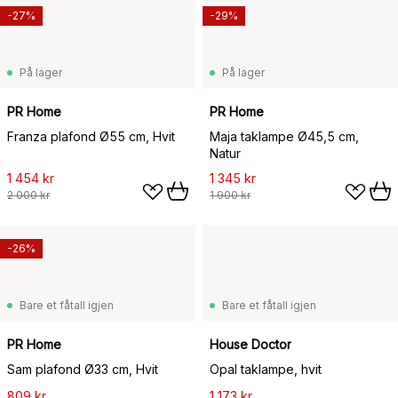
-27%
-29%
På lager
På lager
PR Home
PR Home
Franza plafond Ø55 cm, Hvit
Maja taklampe Ø45,5 cm,
Natur
1 454 kr
1 345 kr
2 000 kr
1 900 kr
-26%
Bare et fåtall igjen
Bare et fåtall igjen
PR Home
House Doctor
Sam plafond Ø33 cm, Hvit
Opal taklampe, hvit
809 kr
1 173 kr