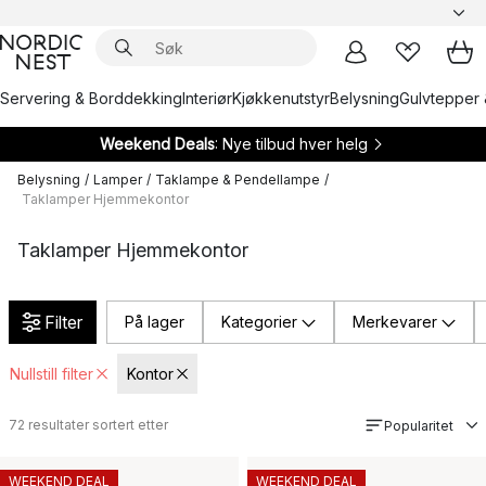
Servering & Borddekking
Interiør
Kjøkkenutstyr
Belysning
Gulvtepper 
Weekend Deals
: Nye tilbud hver helg
Belysning
/
Lamper
/
Taklampe & Pendellampe
/
Taklamper Hjemmekontor
Taklamper Hjemmekontor
Filter
På lager
Kategorier
Merkevarer
Nullstill filter
Kontor
72
resultater sortert etter
Popularitet
WEEKEND DEAL
WEEKEND DEAL