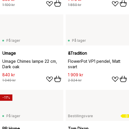
1 100 kr
1 850 kr
På lager
På lager
Umage
&Tradition
Umage Chimes lampe 22 cm,
FlowerPot VP1 pendel, Matt
Dark oak
svart
840 kr
1 909 kr
1 049 kr
2 924 kr
-11%
På lager
Bestillingsvare
D
PR Home
Tom Dixon