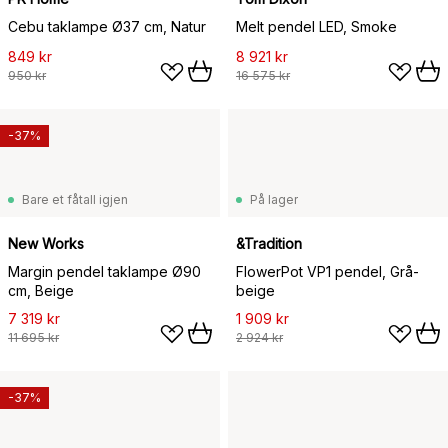
Cebu taklampe Ø37 cm, Natur
Melt pendel LED, Smoke
849 kr
8 921 kr
950 kr
16 575 kr
-37%
Bare et fåtall igjen
På lager
New Works
&Tradition
Margin pendel taklampe Ø90
FlowerPot VP1 pendel, Grå-
cm, Beige
beige
7 319 kr
1 909 kr
11 695 kr
2 924 kr
-37%