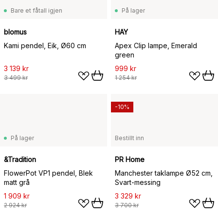
Bare et fåtall igjen
På lager
blomus
HAY
Kami pendel, Eik, Ø60 cm
Apex Clip lampe, Emerald
green
3 139 kr
999 kr
3 499 kr
1 254 kr
-10%
På lager
Bestillt inn
&Tradition
PR Home
FlowerPot VP1 pendel, Blek
Manchester taklampe Ø52 cm,
matt grå
Svart-messing
1 909 kr
3 329 kr
2 924 kr
3 700 kr