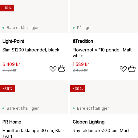
-10%
Bare et fåtall igjen
På lager
Light-Point
&Tradition
Slim S1200 takpendel, black
Flowerpot VP10 pendel, Matt
white
6 409 kr
1 589 kr
7 127 kr
2 433 kr
-39%
-39%
Bare et fåtall igjen
Bare et fåtall igjen
PR Home
Globen Lighting
Hamilton taklampe 30 cm, Klar-
Ray taklampe Ø70 cm, Mud
svart