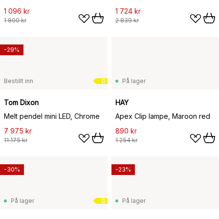
1 096 kr
1 724 kr
1 800 kr
2 839 kr
-29%
Bestillt inn
På lager
D
Tom Dixon
HAY
Melt pendel mini LED, Chrome
Apex Clip lampe, Maroon red
7 975 kr
890 kr
11 175 kr
1 254 kr
-30%
-23%
På lager
På lager
D