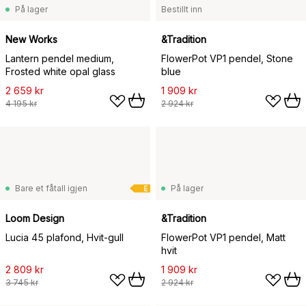
På lager
Bestillt inn
New Works
&Tradition
Lantern pendel medium,
FlowerPot VP1 pendel, Stone
Frosted white opal glass
blue
2 659 kr
1 909 kr
4 195 kr
2 924 kr
Bare et fåtall igjen
På lager
E
Loom Design
&Tradition
Lucia 45 plafond, Hvit-gull
FlowerPot VP1 pendel, Matt
hvit
2 809 kr
1 909 kr
3 745 kr
2 924 kr