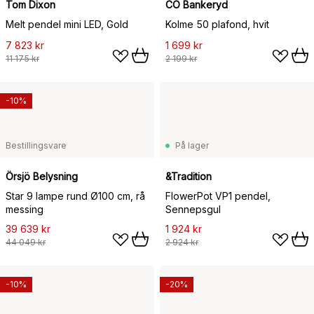
Tom Dixon
CO Bankeryd
Melt pendel mini LED, Gold
Kolme 50 plafond, hvit
7 823 kr
1 699 kr
11 175 kr
2 199 kr
-10%
Bestillingsvare
På lager
Örsjö Belysning
&Tradition
Star 9 lampe rund Ø100 cm, rå
FlowerPot VP1 pendel,
messing
Sennepsgul
39 639 kr
1 924 kr
44 049 kr
2 924 kr
-10%
-20%