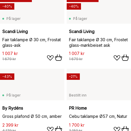
-40%
-40%
På lager
På lager
Scandi Living
Scandi Living
Fair taklampe Ø 30 cm, Frostat
Fair taklampe Ø 30 cm, Frostet
glass-ask
glass-mørkbeiset ask
1 007 kr
1 007 kr
1 679 kr
1 679 kr
-43%
-21%
På lager
Bestillt inn
By Rydéns
PR Home
Gross plafond Ø 50 cm, amber
Cebu taklampe Ø57 cm, Natur
2 399 kr
1 700 kr
4 179 kr
2 150 kr