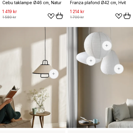
Cebu taklampe Ø46 cm, Natur
Franza plafond Ø42 cm, Hvit
1 419 kr
1 214 kr
1 580 kr
1 700 kr
149 kr
229 kr
1 123 kr