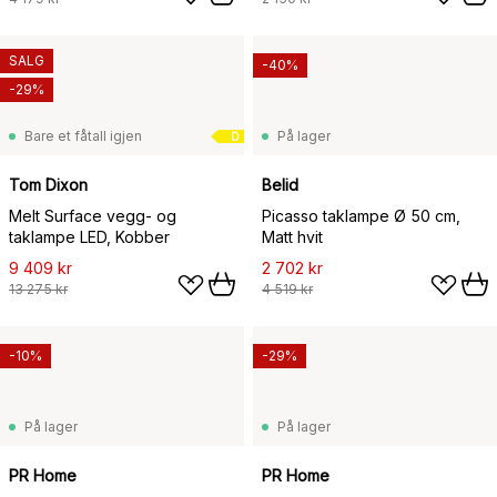
SALG
-40%
-29%
Bare et fåtall igjen
På lager
D
Tom Dixon
Belid
Melt Surface vegg- og
Picasso taklampe Ø 50 cm,
taklampe LED, Kobber
Matt hvit
9 409 kr
2 702 kr
13 275 kr
4 519 kr
-10%
-29%
På lager
På lager
PR Home
PR Home