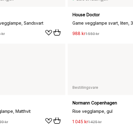
House Doctor
 vegglampe, Sandsvart
Game vegglampe svart, liten, 
988 kr
 kr
1 550 kr
Bestillingsvare
Normann Copenhagen
lampe, Matthvit
Rise vegglampe, gul
1 045 kr
39 kr
1 425 kr