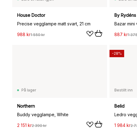
House Doctor
By Rydéns
Precise vegglampe matt svart, 21 cm
Bazar mini
988 kr
887 kr
1 550 kr
1 375
-28%
På lager
Bestillt inn
Northern
Belid
Buddy vegglampe, White
Ledro vegg
2 151 kr
1 984 kr
2 390 kr
2 7