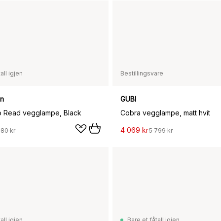
all igjen
Bestillingsvare
en
GUBI
o Read vegglampe, Black
Cobra vegglampe, matt hvit
4 069 kr
580 kr
5 799 kr
all igjen
Bare et fåtall igjen