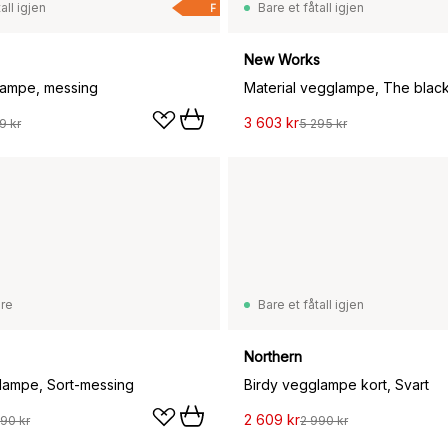
all igjen
Bare et fåtall igjen
F
New Works
lampe, messing
Material vegglampe, The blac
3 603 kr
9 kr
5 295 kr
are
Bare et fåtall igjen
Northern
lampe, Sort-messing
Birdy vegglampe kort, Svart
2 609 kr
90 kr
2 990 kr