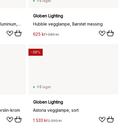
På lager
Globen Lighting
Tolomeo Faretto vegglampe, aluminium, uten av-og-på-knapp
Hubble vegglampe, Børstet messing
625 kr
1 089 kr
-36%
På lager
Globen Lighting
rslin-krom
Astoria vegglampe, sort
1 533 kr
2 399 kr