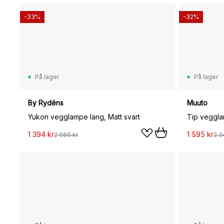
-33%
-32%
På lager
På lager
By Rydéns
Muuto
Yukon vegglampe lang, Matt svart
Tip veggl
1 394 kr
1 595 kr
2 085 kr
2 3