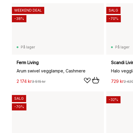
WEEKEND DEAL
SALG
-38%
-70%
På lager
På lager
Ferm Living
Scandi Livi
Arum swivel vegglampe, Cashmere
Halo veggl
2 174 kr
729 kr
3 515 kr
2 420
SALG
-32%
-70%