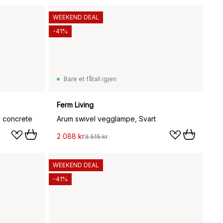
WEEKEND DEAL
-41%
Bare et fåtall igjen
Ferm Living
y concrete
Arum swivel vegglampe, Svart
2 088 kr
3 515 kr
WEEKEND DEAL
-41%