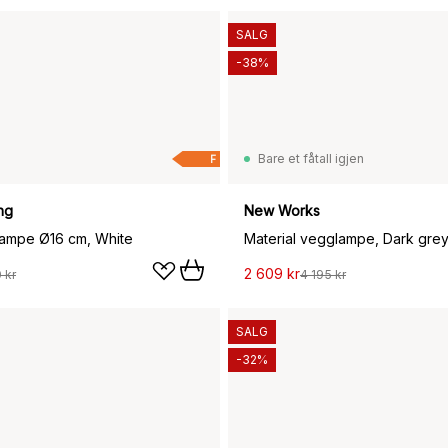
SALG
-38%
Bare et fåtall igjen
F
ng
New Works
ampe Ø16 cm, White
Material vegglampe, Dark gre
2 609 kr
 kr
4 195 kr
SALG
-32%