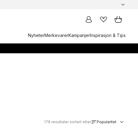
Nyheter
Merkevarer
Kampanjer
Inspirasjon & Tips
178
resultater sortert etter
Popularitet