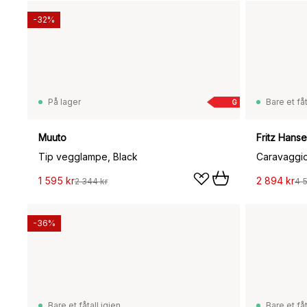
-32%
På lager
Bare et fåt
G
Muuto
Fritz Hans
Tip vegglampe, Black
Caravaggi
1 595 kr
2 894 kr
2 344 kr
4 
-36%
Bare et fåtall igjen
Bare et fåt