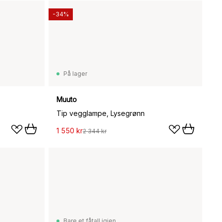
-34%
På lager
Muuto
Tip vegglampe, Lysegrønn
1 550 kr
2 344 kr
Bare et fåtall igjen