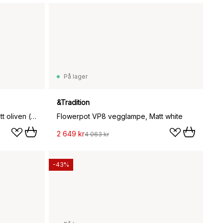
På lager
&Tradition
Urban vegglampe kort arm, Matt oliven (grønn)
Flowerpot VP8 vegglampe, Matt white
2 649 kr
4 063 kr
-43%