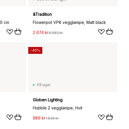
&Tradition
30 cm
Flowerpot VP8 vegglampe, Matt black
2 674 kr
4 063 kr
-40%
På lager
Globen Lighting
Hubble 2 vegglampe, Hvit
986 kr
1 639 kr