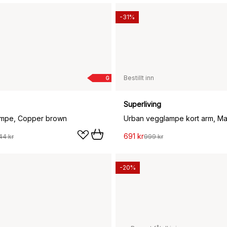
-31%
Bestillt inn
G
Superliving
ampe, Copper brown
691 kr
44 kr
999 kr
-20%