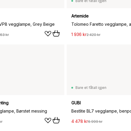
Bare et fåtall igjen
Artemide
 VP8 vegglampe, Grey Beige
1 936 kr
63 kr
2 420 kr
Bare et fåtall igjen
hting
GUBI
gglampe, Børstet messing
Bestlite BL7 vegglampe, benpo
4 478 kr
kr
6 999 kr