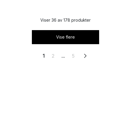
Viser 36 av 178 produkter
Vise flere
1
2
...
5