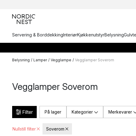
Servering & Borddekking
Interiør
Kjøkkenutstyr
Belysning
Gulvt
Belysning
/
Lamper
/
Vegglampe
/
Vegglamper Soverom
Vegglamper Soverom
Filter
På lager
Kategorier
Merkevarer
Nullstill filter
Soverom