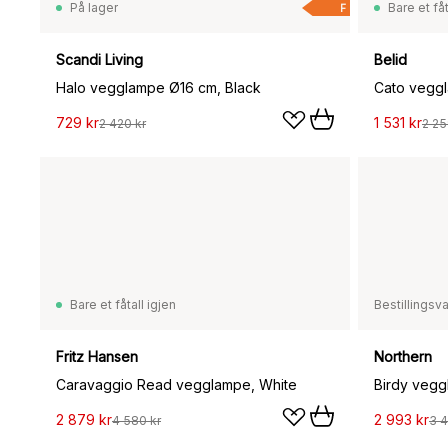
På lager
Bare et fåt
F
Scandi Living
Belid
Halo vegglampe Ø16 cm, Black
Cato vegg
729 kr
1 531 kr
2 420 kr
2 25
Bare et fåtall igjen
Bestillingsv
Fritz Hansen
Northern
Caravaggio Read vegglampe, White
Birdy vegg
2 879 kr
2 993 kr
4 580 kr
3 4