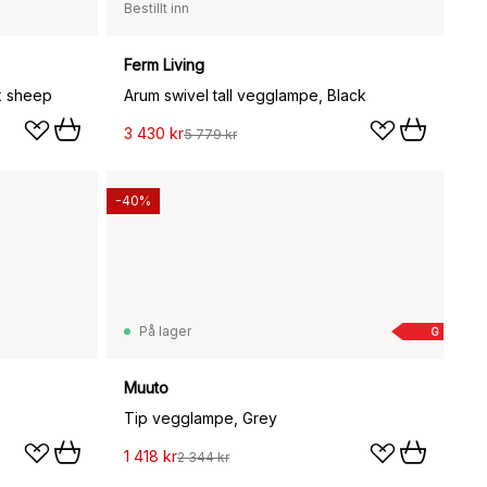
Bestillt inn
Ferm Living
k sheep
Arum swivel tall vegglampe, Black
3 430 kr
5 779 kr
-40%
På lager
G
Muuto
Tip vegglampe, Grey
1 418 kr
2 344 kr