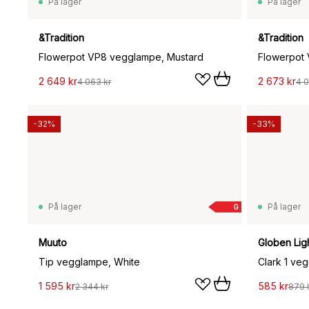
På lager
På lager
&Tradition
&Tradition
Flowerpot VP8 vegglampe, Mustard
Flowerpot
2 649 kr
2 673 kr
4 063 kr
4 0
-32%
-33%
På lager
På lager
G
Muuto
Globen Lig
Tip vegglampe, White
Clark 1 ve
1 595 kr
585 kr
2 344 kr
879 