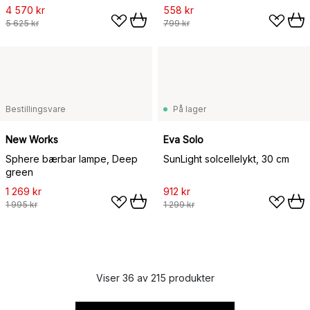
4 570 kr
558 kr
5 625 kr
799 kr
Bestillingsvare
På lager
New Works
Eva Solo
Sphere bærbar lampe, Deep
SunLight solcellelykt, 30 cm
green
1 269 kr
912 kr
1 995 kr
1 299 kr
Viser 36 av 215 produkter