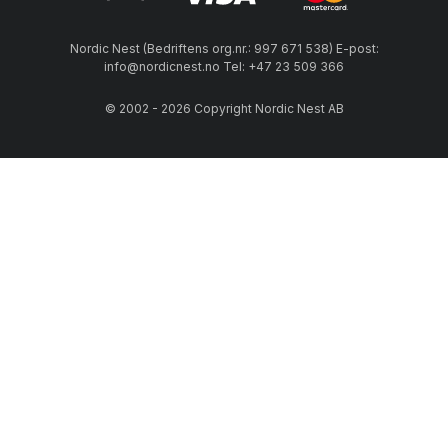
Nordic Nest (Bedriftens org.nr.: 997 671 538) E-post:
info@nordicnest.no Tel: +47 23 509 366
© 2002 - 2026 Copyright Nordic Nest AB