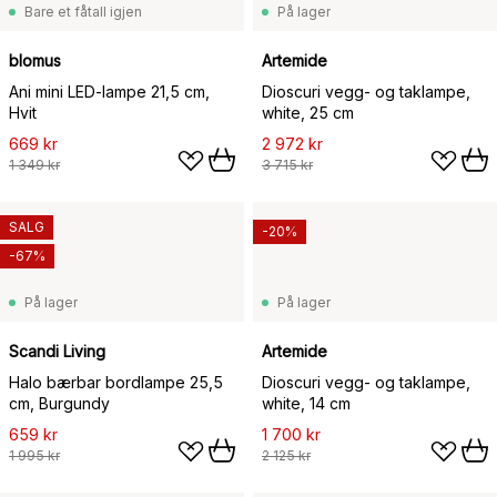
Bare et fåtall igjen
På lager
blomus
Artemide
Ani mini LED-lampe 21,5 cm,
Dioscuri vegg- og taklampe,
Hvit
white, 25 cm
669 kr
2 972 kr
1 349 kr
3 715 kr
SALG
-20%
-67%
På lager
På lager
Scandi Living
Artemide
Halo bærbar bordlampe 25,5
Dioscuri vegg- og taklampe,
cm, Burgundy
white, 14 cm
659 kr
1 700 kr
1 995 kr
2 125 kr