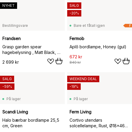
NYHET
SALG
-20%
Bestillingsvare
Bare et fåtall igjen
F
Frandsen
Fermob
Grasp garden spear
Aplô bordlampe, Honey (gul)
hagebelysning , Matt Black, 82
672 kr
cm
2 699 kr
840 kr
SALG
WEEKEND DEAL
-59%
-19%
På lager
På lager
Scandi Living
Ferm Living
Halo bærbar bordlampe 25,5
Cortivo utendørs
cm, Green
solcellelampe, Rust, Ø18x46
cm