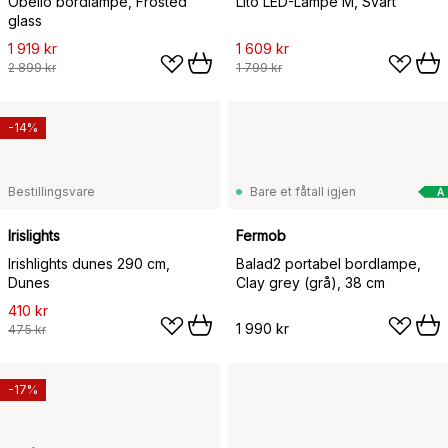
Obello bordlampe, Frosted
Lito LED-Lampe M, Svart
glass
1 919 kr
1 609 kr
2 899 kr
1 799 kr
-14%
Bestillingsvare
Bare et fåtall igjen
A
Irislights
Fermob
Irishlights dunes 290 cm,
Balad2 portabel bordlampe,
Dunes
Clay grey (grå), 38 cm
410 kr
1 990 kr
475 kr
-17%