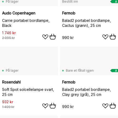
På lager
Bestillt inn
A
Audo Copenhagen
Fermob
Carrie portabel bordlampe,
Balad2 portabel bordlampe,
Black
Cactus (grønn), 25 cm
1 746 kr
990 kr
2 095 kr
På lager
Bare et fåtall igjen
A
Rosendahl
Fermob
Soft Spot solcellelampe svart,
Balad2 portabel bordlampe,
25 cm
Clay grey (grå), 25 cm
932 kr
990 kr
1 409 kr