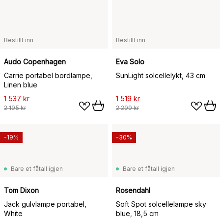
Bestillt inn
Bestillt inn
Audo Copenhagen
Eva Solo
Carrie portabel bordlampe,
SunLight solcellelykt, 43 cm
Linen blue
1 537 kr
1 519 kr
2 195 kr
2 299 kr
-19%
-30%
Bare et fåtall igjen
Bare et fåtall igjen
Tom Dixon
Rosendahl
Jack gulvlampe portabel,
Soft Spot solcellelampe sky
White
blue, 18,5 cm