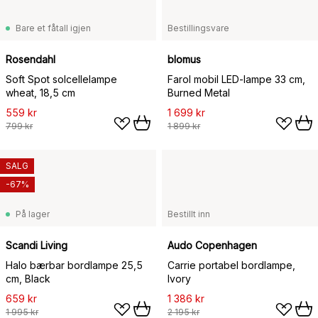
Bare et fåtall igjen
Bestillingsvare
Rosendahl
blomus
Soft Spot solcellelampe
Farol mobil LED-lampe 33 cm,
wheat, 18,5 cm
Burned Metal
559 kr
1 699 kr
799 kr
1 899 kr
SALG
-67%
På lager
Bestillt inn
Scandi Living
Audo Copenhagen
Halo bærbar bordlampe 25,5
Carrie portabel bordlampe,
cm, Black
Ivory
659 kr
1 386 kr
1 995 kr
2 195 kr