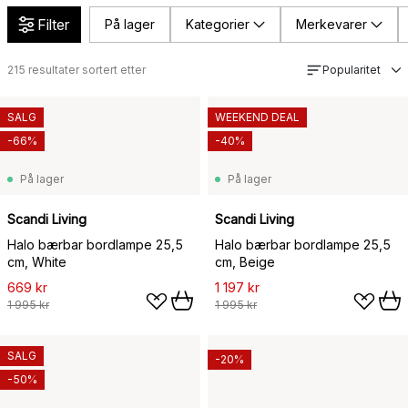
Filter
På lager
Kategorier
Merkevarer
215
resultater sortert etter
Popularitet
SALG
WEEKEND DEAL
-66%
-40%
På lager
På lager
Scandi Living
Scandi Living
Halo bærbar bordlampe 25,5
Halo bærbar bordlampe 25,5
cm, White
cm, Beige
669 kr
1 197 kr
1 995 kr
1 995 kr
SALG
-20%
-50%