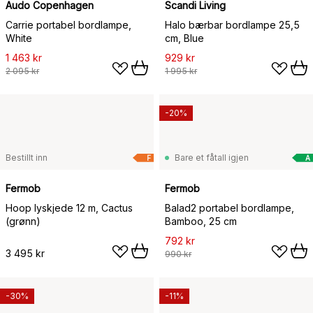
Audo Copenhagen
Scandi Living
Carrie portabel bordlampe,
Halo bærbar bordlampe 25,5
White
cm, Blue
1 463 kr
929 kr
2 095 kr
1 995 kr
-20%
Bestillt inn
Bare et fåtall igjen
F
A
Fermob
Fermob
Hoop lyskjede 12 m, Cactus
Balad2 portabel bordlampe,
(grønn)
Bamboo, 25 cm
792 kr
3 495 kr
990 kr
-30%
-11%