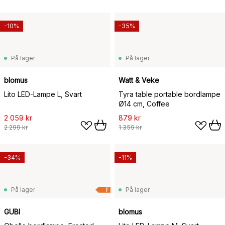
-10%
-35%
På lager
På lager
blomus
Watt & Veke
Lito LED-Lampe L, Svart
Tyra table portable bordlampe
Ø14 cm, Coffee
2 059 kr
879 kr
2 299 kr
1 359 kr
-34%
-11%
På lager
På lager
F
GUBI
blomus