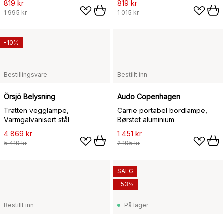
819 kr
819 kr
1 995 kr
1 015 kr
-10%
Bestillingsvare
Bestillt inn
Örsjö Belysning
Audo Copenhagen
Tratten vegglampe,
Carrie portabel bordlampe,
Varmgalvanisert stål
Børstet aluminium
4 869 kr
1 451 kr
5 419 kr
2 195 kr
SALG
-53%
Bestillt inn
På lager