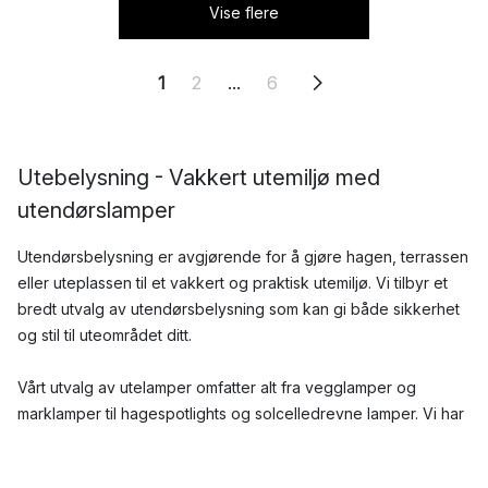
Vise flere
1
2
...
6
Utebelysning - Vakkert utemiljø med
utendørslamper
Utendørsbelysning er avgjørende for å gjøre hagen, terrassen
eller uteplassen til et vakkert og praktisk utemiljø. Vi tilbyr et
bredt utvalg av utendørsbelysning som kan gi både sikkerhet
og stil til uteområdet ditt.
Vårt utvalg av utelamper omfatter alt fra vegglamper og
marklamper til hagespotlights og solcelledrevne lamper. Vi har
nøye utvalgt lamper fra kjente varemerker som kombinerer
funksjon og design på beste måte. Utendørslampene våre er