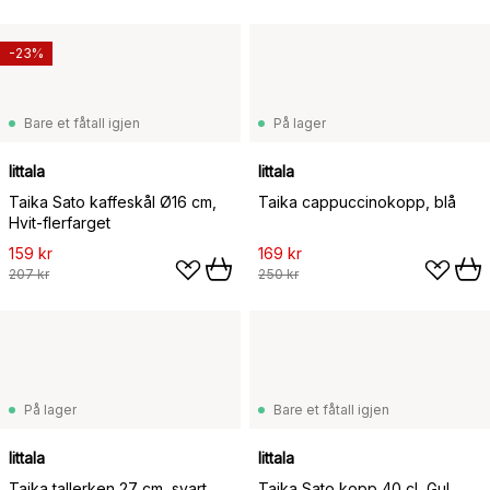
-23%
Bare et fåtall igjen
På lager
Iittala
Iittala
Taika Sato kaffeskål Ø16 cm,
Taika cappuccinokopp, blå
Hvit-flerfarget
159 kr
169 kr
207 kr
250 kr
På lager
Bare et fåtall igjen
Iittala
Iittala
Taika tallerken 27 cm, svart
Taika Sato kopp 40 cl, Gul