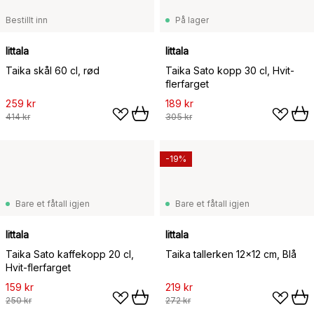
Bestillt inn
På lager
Iittala
Iittala
Taika skål 60 cl, rød
Taika Sato kopp 30 cl, Hvit-
flerfarget
259 kr
189 kr
414 kr
305 kr
-19%
Bare et fåtall igjen
Bare et fåtall igjen
Iittala
Iittala
Taika Sato kaffekopp 20 cl,
Taika tallerken 12x12 cm, Blå
Hvit-flerfarget
159 kr
219 kr
250 kr
272 kr