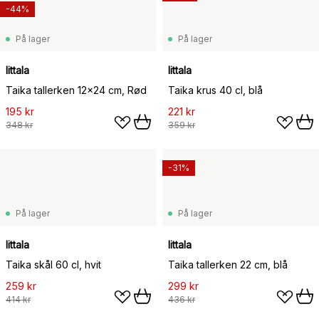
-44%
På lager
På lager
Iittala
Iittala
Taika tallerken 12x24 cm, Rød
Taika krus 40 cl, blå
195 kr
221 kr
348 kr
359 kr
-31%
På lager
På lager
Iittala
Iittala
Taika skål 60 cl, hvit
Taika tallerken 22 cm, blå
259 kr
299 kr
414 kr
436 kr