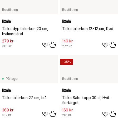
Bestillt inn
Bestillt inn
Iittala
Iittala
Taika dyp tallerken 20 cm,
Taika tallerken 12x12 cm, Rød
hvitmønstret
279 kr
149 kr
381 kr
272 kr
-35%
På lager
Bestillt inn
Iittala
Iittala
Taika tallerken 27 cm, blå
Taika Sato kopp 30 cl, Hvit-
flerfarget
369 kr
169 kr
512 kr
261 kr