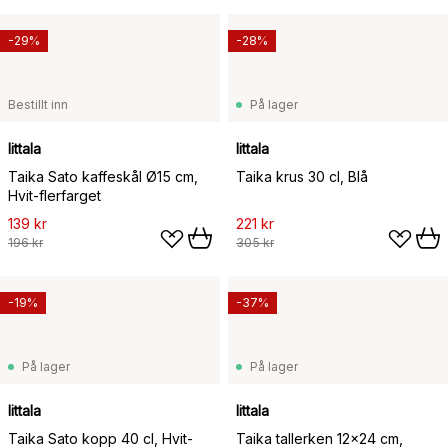
-29%
-28%
Bestillt inn
På lager
Iittala
Iittala
Taika Sato kaffeskål Ø15 cm,
Taika krus 30 cl, Blå
Hvit-flerfarget
139 kr
221 kr
196 kr
305 kr
-19%
-37%
På lager
På lager
Iittala
Iittala
Taika Sato kopp 40 cl, Hvit-
Taika tallerken 12x24 cm,