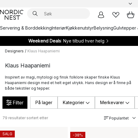
Servering & Borddekking
Interiør
Kjøkkenutstyr
Belysning
Gulvtepper 
Weekend Deals
: Nye tilbud hver helg
Designers
/
Klaus Haapaniemi
Klaus Haapaniemi
Inspirert av magi, mytologi og finsk folklore skaper finske Klaus
Haapaniemi design med et helt eget utrykk. Hans design er å finne på
både tekstiler og tepper.
Filter
På lager
Kategorier
Merkevarer
79
resultater sortert etter
Popularitet
SALG
-38%