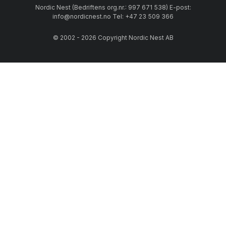
Nordic Nest (Bedriftens org.nr.: 997 671 538) E-post:
info@nordicnest.no Tel: +47 23 509 366
© 2002 - 2026 Copyright Nordic Nest AB