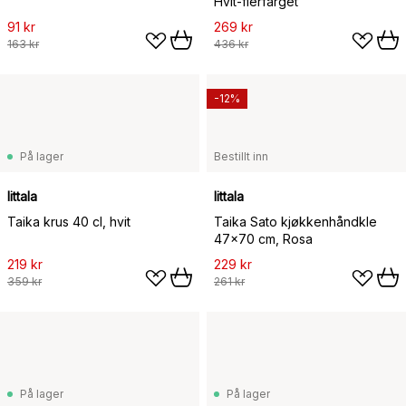
Hvit-flerfarget
91 kr
269 kr
163 kr
436 kr
-12%
På lager
Bestillt inn
Iittala
Iittala
Taika krus 40 cl, hvit
Taika Sato kjøkkenhåndkle
47x70 cm, Rosa
219 kr
229 kr
359 kr
261 kr
På lager
På lager