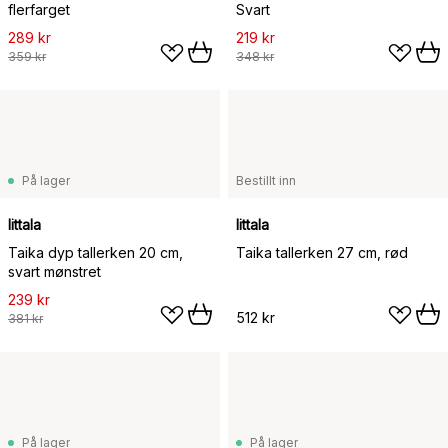
flerfarget
Svart
289 kr
219 kr
359 kr
348 kr
På lager
Bestillt inn
Iittala
Iittala
Taika dyp tallerken 20 cm,
Taika tallerken 27 cm, rød
svart mønstret
239 kr
512 kr
381 kr
På lager
På lager