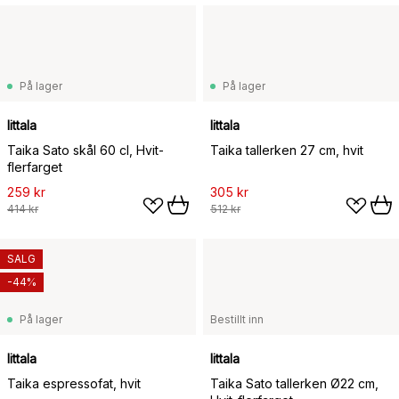
På lager
På lager
Iittala
Iittala
Taika Sato skål 60 cl, Hvit-
Taika tallerken 27 cm, hvit
flerfarget
259 kr
305 kr
414 kr
512 kr
SALG
-44%
På lager
Bestillt inn
Iittala
Iittala
Taika espressofat, hvit
Taika Sato tallerken Ø22 cm,