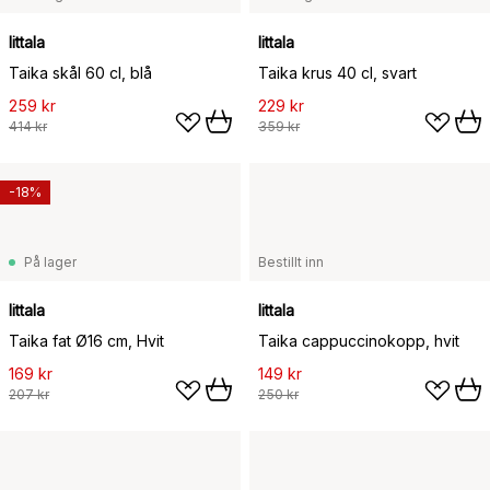
Iittala
Iittala
Taika skål 60 cl, blå
Taika krus 40 cl, svart
259 kr
229 kr
414 kr
359 kr
-18%
På lager
Bestillt inn
Iittala
Iittala
Taika fat Ø16 cm, Hvit
Taika cappuccinokopp, hvit
169 kr
149 kr
207 kr
250 kr