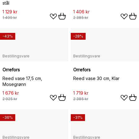
stål
1 129 kr
1 406 kr
1 499 kr
2 385 kr
-43%
-28%
Bestillingsvare
Bestillingsvare
Orrefors
Orrefors
Reed vase 17,5 cm,
Reed vase 30 cm, Klar
Mosegrønn
1 676 kr
1 719 kr
2 925 kr
2 385 kr
-36%
-31%
Bestillingsvare
Bestillingsvare