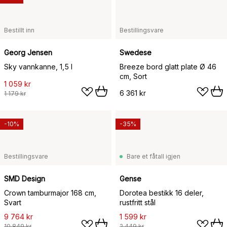
Bestillt inn
Bestillingsvare
Georg Jensen
Swedese
Sky vannkanne, 1,5 l
Breeze bord glatt plate Ø 46
cm, Sort
1 059 kr
6 361 kr
1 179 kr
-10%
-35%
Bestillingsvare
Bare et fåtall igjen
SMD Design
Gense
Crown tamburmajor 168 cm,
Dorotea bestikk 16 deler,
Svart
rustfritt stål
9 764 kr
1 599 kr
10 849 kr
2 449 kr