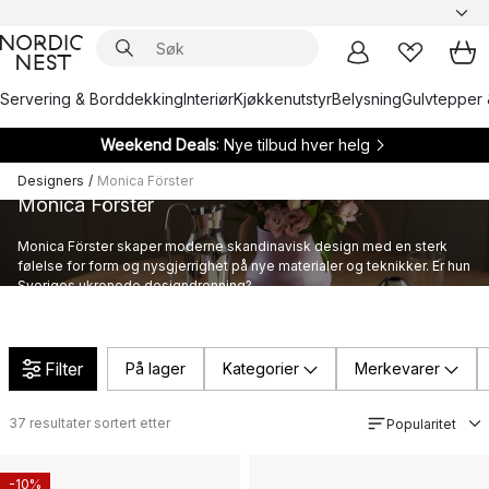
Servering & Borddekking
Interiør
Kjøkkenutstyr
Belysning
Gulvtepper 
Weekend Deals
: Nye tilbud hver helg
Designers
/
Monica Förster
Monica Förster
Monica Förster skaper moderne skandinavisk design med en sterk
følelse for form og nysgjerrighet på nye materialer og teknikker. Er hun
Sveriges ukronede designdronning?
Filter
På lager
Kategorier
Merkevarer
37
resultater sortert etter
Popularitet
-10%