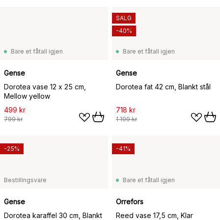
SALG
-40%
Bare et fåtall igjen
Bare et fåtall igjen
Gense
Gense
Dorotea vase 12 x 25 cm,
Dorotea fat 42 cm, Blankt stål
Mellow yellow
499 kr
718 kr
799 kr
1 199 kr
-25%
-41%
Bestillingsvare
Bare et fåtall igjen
Gense
Orrefors
Dorotea karaffel 30 cm, Blankt
Reed vase 17,5 cm, Klar