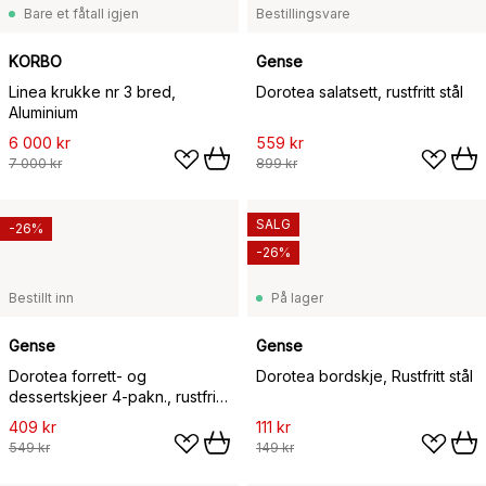
Bare et fåtall igjen
Bestillingsvare
KORBO
Gense
Linea krukke nr 3 bred,
Dorotea salatsett, rustfritt stål
Aluminium
6 000 kr
559 kr
7 000 kr
899 kr
SALG
-26%
-26%
Bestillt inn
På lager
Gense
Gense
Dorotea forrett- og
Dorotea bordskje, Rustfritt stål
dessertskjeer 4-pakn., rustfritt
stål
409 kr
111 kr
549 kr
149 kr