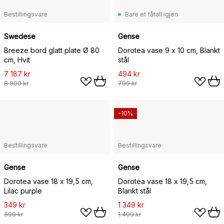
Bestillingsvare
Bare et fåtall igjen
Swedese
Gense
Breeze bord glatt plate Ø 80
Dorotea vase 9 x 10 cm, Blankt
cm, Hvit
stål
7 187 kr
494 kr
8 900 kr
799 kr
-10%
Bestillingsvare
Bestillingsvare
Gense
Gense
Dorotea vase 18 x 19,5 cm,
Dorotea vase 18 x 19,5 cm,
Lilac purple
Blankt stål
349 kr
1 349 kr
599 kr
1 499 kr