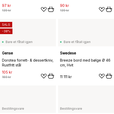
97 kr
90 kr
139 kr
139 kr
SALG
-38%
Bare et fåtall igjen
Bare et fåtall igjen
Gense
Swedese
Dorotea forrett- & dessertkniv,
Breeze bord med bølge Ø 46
Rustfritt stål
cm, Hvit
105 kr
11 111 kr
169 kr
Bestillingsvare
Bestillingsvare