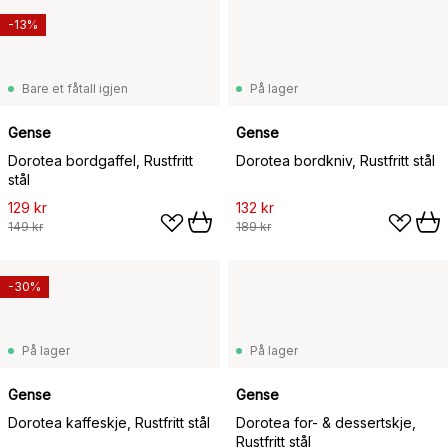
-13%
Bare et fåtall igjen
På lager
Gense
Gense
Dorotea bordgaffel, Rustfritt
Dorotea bordkniv, Rustfritt stål
stål
129 kr
132 kr
149 kr
189 kr
-30%
På lager
På lager
Gense
Gense
Dorotea kaffeskje, Rustfritt stål
Dorotea for- & dessertskje,
Rustfritt stål