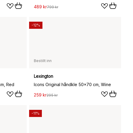
489 kr
799 kr
-12%
Bestillt inn
Lexington
cm, Red
Icons Original håndkle 50x70 cm, Wine
259 kr
295 kr
-11%