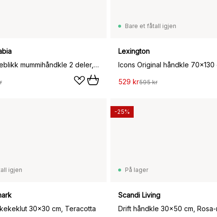
Bare et fåtall igjen
abia
Lexington
Festlige øyeblikk mummihåndkle 2 deler, 30x50 cm
Icons Original håndkle 70x130
529 kr
r
595 kr
-25%
all igjen
På lager
ark
Scandi Living
skekeklut 30x30 cm, Teracotta
Drift håndkle 30x50 cm, Rosa-