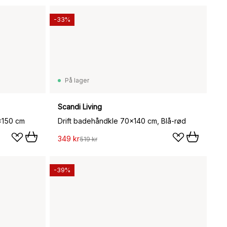
-33%
På lager
Scandi Living
x150 cm
Drift badehåndkle 70x140 cm, Blå-rød
349 kr
519 kr
-39%