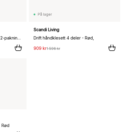
På lager
Scandi Living
Drift badehåndkle 100x150 cm 2‑pakning - Rød,
Drift håndklesett 4 deler - Rød,
909 kr
1 596 kr
, Rød