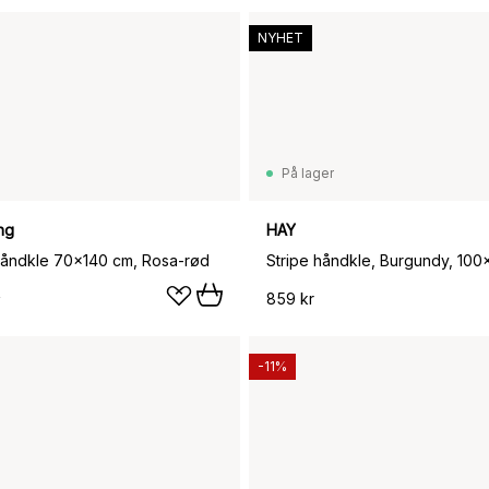
NYHET
På lager
ng
HAY
håndkle 70x140 cm, Rosa-rød
Stripe håndkle, Burgundy, 100
859 kr
-11%