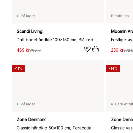
På lager
Bestillt inn
Scandi Living
Moomin Ar
Drift badehåndkle 100x150 cm, Blå-rød
489 kr
239 kr
799 kr
272 k
-11%
-14%
På lager
Bare et fåt
Zone Denmark
Zone Denm
Classic håndkle 50x100 cm, Teracotta
Classic va