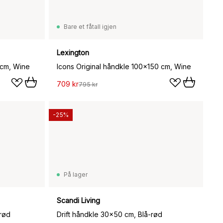
Bare et fåtall igjen
Lexington
 cm, Wine
Icons Original håndkle 100x150 cm, Wine
709 kr
795 kr
-25%
På lager
Scandi Living
rød
Drift håndkle 30x50 cm, Blå-rød