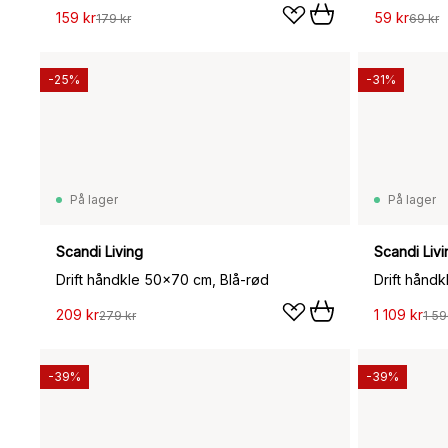
159 kr
59 kr
179 kr
69 kr
-25%
-31%
På lager
På lager
Scandi Living
Scandi Livi
Drift håndkle 50x70 cm, Blå-rød
Drift håndk
209 kr
1 109 kr
279 kr
1 59
-39%
-39%