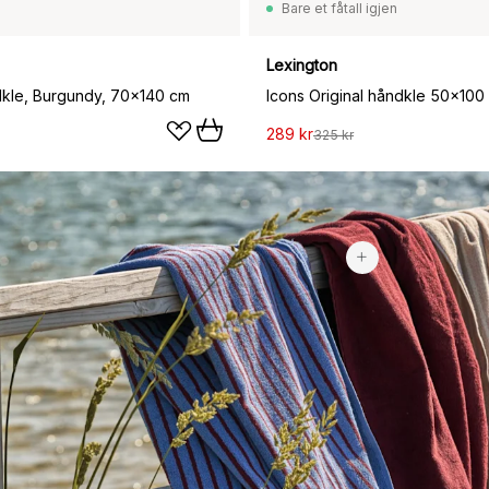
Bare et fåtall igjen
Lexington
dkle, Burgundy, 70×140 cm
Icons Original håndkle 50x100
289 kr
325 kr
489 kr