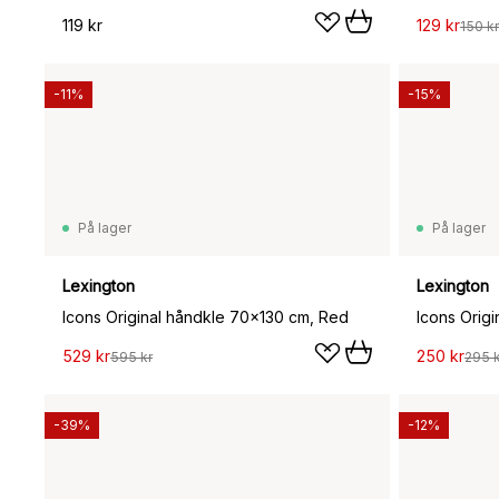
119 kr
129 kr
150 kr
-11%
-15%
På lager
På lager
Lexington
Lexington
Icons Original håndkle 70x130 cm, Red
Icons Orig
529 kr
250 kr
595 kr
295 k
-39%
-12%