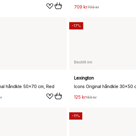
709 kr
795 kr
-17%
Bestillt inn
Lexington
inal håndkle 50x70 cm, Red
Icons Original håndkle 30x50 
125 kr
r
150 kr
-11%