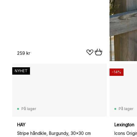
259 kr
NYHET
-14%
På lager
På lager
HAY
Lexington
Stripe håndkle, Burgundy, 30×30 cm
Icons Orig