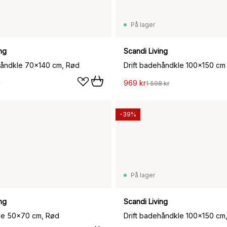
På lager
ng
Scandi Living
håndkle 70x140 cm, Rød
969 kr
1 598 kr
-39%
På lager
ng
Scandi Living
kle 50x70 cm, Rød
Drift badehåndkle 100x150 cm