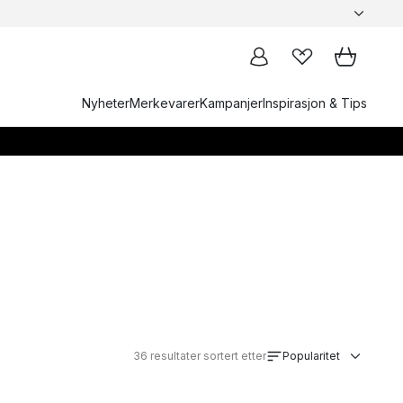
Nyheter
Merkevarer
Kampanjer
Inspirasjon & Tips
36
resultater sortert etter
Popularitet