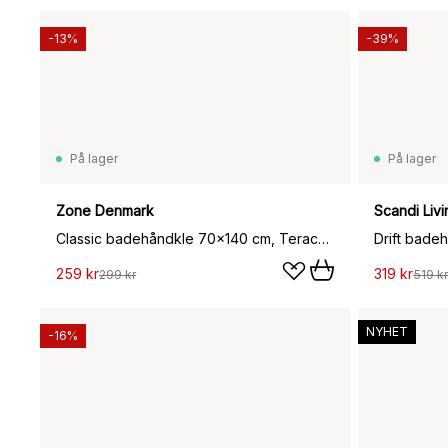
-13%
-39%
På lager
På lager
Zone Denmark
Scandi Livi
Classic badehåndkle 70x140 cm, Teracotta
Drift bade
259 kr
319 kr
299 kr
519 kr
NYHET
-16%