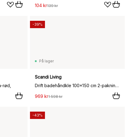
104 kr
139 kr
-39%
På lager
Scandi Living
a-rød,
Drift badehåndkle 100x150 cm 2-pakning - Blå-rød,
969 kr
1 598 kr
-43%