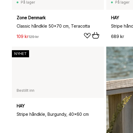
På lager
På lager
Zone Denmark
HAY
Classic håndkle 50x70 cm, Teracotta
Stripe hån
109 kr
689 kr
129 kr
NYHET
Bestillt inn
HAY
Stripe håndkle, Burgundy, 40x60 cm