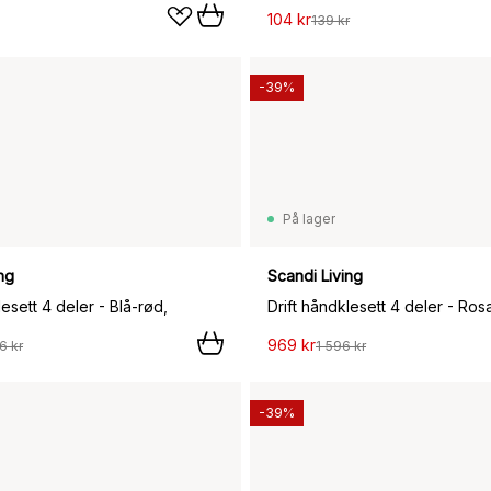
104 kr
139 kr
-39%
På lager
ng
Scandi Living
lesett 4 deler - Blå-rød,
Drift håndklesett 4 deler - Ros
969 kr
6 kr
1 596 kr
-39%