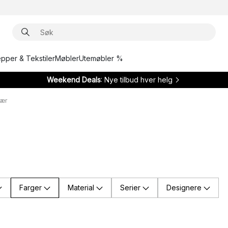
epper & Tekstiler
Møbler
Utemøbler %
Weekend Deals
: Nye tilbud hver helg
lær
Farger
Material
Serier
Designere