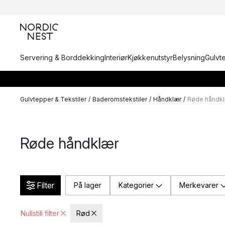
Servering & Borddekking
Interiør
Kjøkkenutstyr
Belysning
Gulvt
Gulvtepper & Tekstiler
/
Baderomstekstiler
/
Håndklær
/
Røde håndk
Røde håndklær
Filter
På lager
Kategorier
Merkevarer
Nullstill filter
Rød