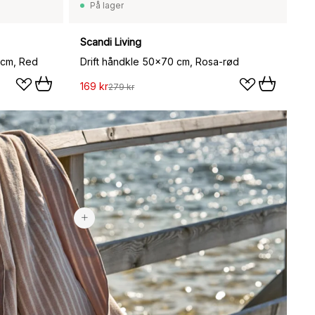
På lager
Scandi Living
 cm, Red
Drift håndkle 50x70 cm, Rosa-rød
169 kr
279 kr
489 kr