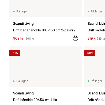
På lager
På lager
Scandi Living
Scandi Livi
Drift badehåndkle 100x150 cm 2‑pakning - Rosa-rød,
Drift bade
969 kr
319 kr
1 598 kr
519 kr
-51%
-50%
På lager
På lager
Scandi Living
Scandi Livi
Drift håndkle 30x50 cm, Lilla
Drift hånd