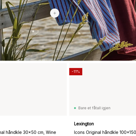
489 kr
-11%
Bare et fåtall igjen
Lexington
inal håndkle 30x50 cm, Wine
Icons Original håndkle 100x15