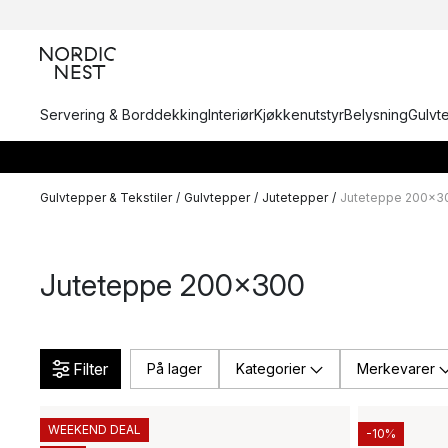
Servering & Borddekking
Interiør
Kjøkkenutstyr
Belysning
Gulvt
Gulvtepper & Tekstiler
/
Gulvtepper
/
Jutetepper
/
Juteteppe 200x3
Juteteppe 200x300
Filter
På lager
Kategorier
Merkevarer
WEEKEND DEAL
-10%