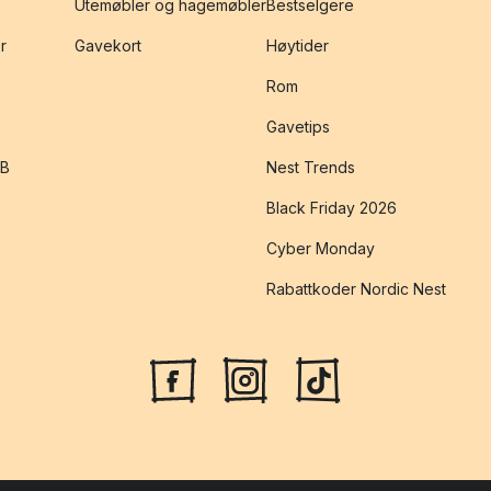
Utemøbler og hagemøbler
Bestselgere
r
Gavekort
Høytider
Rom
Gavetips
2B
Nest Trends
Black Friday 2026
Cyber Monday
Rabattkoder Nordic Nest