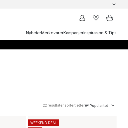
Nyheter
Merkevarer
Kampanjer
Inspirasjon & Tips
22
resultater sortert etter
Popularitet
WEEKEND DEAL