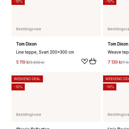
-10%
-10%
Bestillingsvare
Bestillingsv
Tom Dixon
Tom Dixon
Line teppe, Svart 200x300 cm
Weave tep
5 119 kr
7 139 kr
5 690 kr
7 9
WEEKEND DEAL
WEEKEND DE
-10%
-10%
Bestillingsvare
Bestillingsv