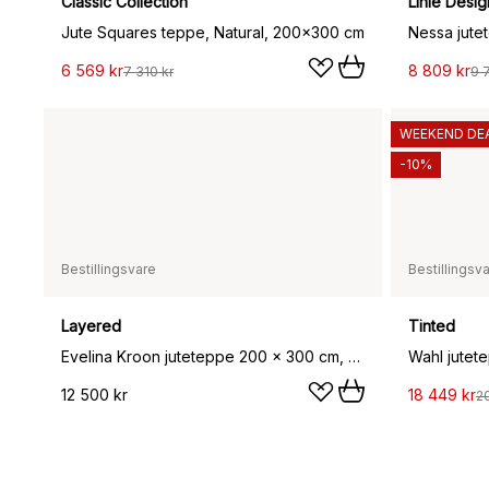
Classic Collection
Linie Desig
Jute Squares teppe, Natural, 200x300 cm
Nessa jute
6 569 kr
8 809 kr
7 310 kr
9 
WEEKEND DE
-10%
Bestillingsvare
Bestillingsv
Layered
Tinted
Evelina Kroon juteteppe 200 x 300 cm, Plum punsch
12 500 kr
18 449 kr
2