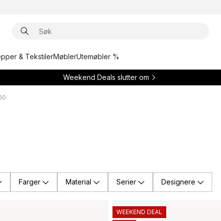
epper & Tekstiler
Møbler
Utemøbler %
Weekend Deals slutter om
00
Farger
Material
Serier
Designere
WEEKEND DEAL