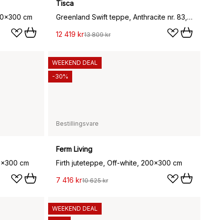
Tisca
 200x300 cm
Greenland Swift teppe, Anthracite nr. 83, 200x300 cm
12 419 kr
13 809 kr
WEEKEND DEAL
-30%
Bestillingsvare
Ferm Living
00x300 cm
Firth juteteppe, Off-white, 200x300 cm
7 416 kr
10 625 kr
WEEKEND DEAL