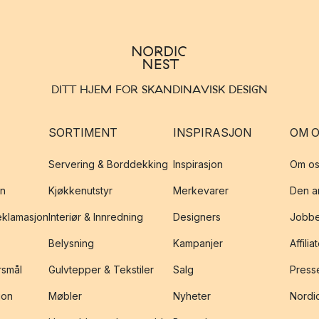
DITT HJEM FOR SKANDINAVISK DESIGN
SORTIMENT
INSPIRASJON
OM 
Servering & Borddekking
Inspirasjon
Om os
on
Kjøkkenutstyr
Merkevarer
Den an
reklamasjon
Interiør & Innredning
Designers
Jobbe
Belysning
Kampanjer
Affilia
rsmål
Gulvtepper & Tekstiler
Salg
Presse
jon
Møbler
Nyheter
Nordic