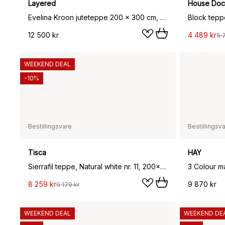
Layered
House Doc
Evelina Kroon juteteppe 200 x 300 cm, Sunny side up
Block tepp
12 500 kr
4 489 kr
5 
WEEKEND DEAL
-10%
Bestillingsvare
Bestillingsv
Tisca
HAY
Sierrafil teppe, Natural white nr. 11, 200x300 cm
3 Colour m
8 259 kr
9 870 kr
9 179 kr
WEEKEND DEAL
WEEKEND DE