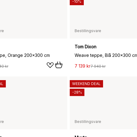
-10%
are
Bestillingsvare
Tom Dixon
pe, Orange 200x300 cm
Weave teppe, Blå 200x300 c
7 139 kr
40 kr
7 940 kr
AL
WEEKEND DEAL
-28%
are
Bestillingsvare