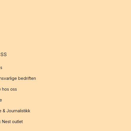
OSS
s
svarlige bedriften
 hos oss
te
 & Journalistikk
 Nest outlet