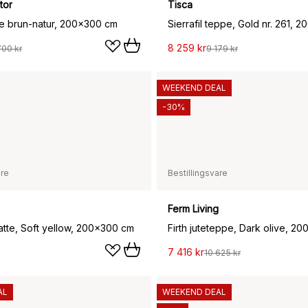
tor
Tisca
e brun-natur, 200x300 cm
Sierrafil teppe, Gold nr. 261,
8 259 kr
700 kr
9 179 kr
WEEKEND DEAL
-30%
are
Bestillingsvare
Ferm Living
atte, Soft yellow, 200x300 cm
Firth juteteppe, Dark olive, 2
7 416 kr
10 625 kr
AL
WEEKEND DEAL