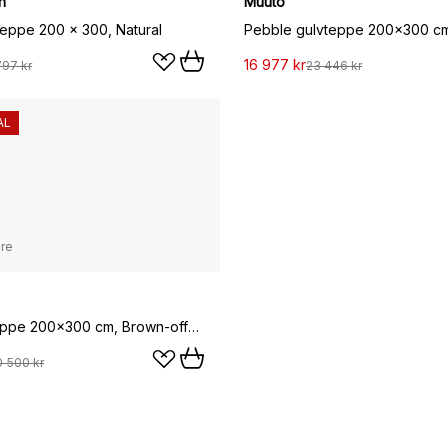
n
Muuto
teppe 200 x 300, Natural
Pebble gulvteppe 200x300 cm
16 977 kr
797 kr
23 446 kr
AL
are
Wahl juteteppe 200x300 cm, Brown-offwhite
0 500 kr