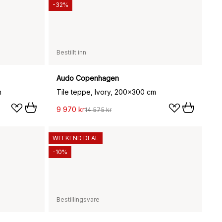
-32%
Bestillt inn
Audo Copenhagen
m
Tile teppe, Ivory, 200x300 cm
9 970 kr
14 575 kr
WEEKEND DEAL
-10%
Bestillingsvare