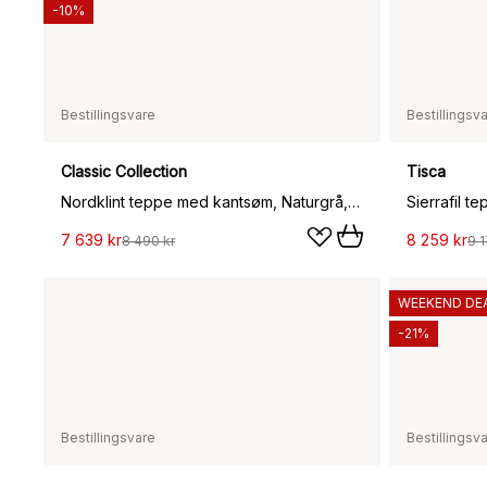
-10%
Bestillingsvare
Bestillingsv
Classic Collection
Tisca
Nordklint teppe med kantsøm, Naturgrå, 200x300 cm
7 639 kr
8 259 kr
8 490 kr
9 1
WEEKEND DE
-21%
Bestillingsvare
Bestillingsv