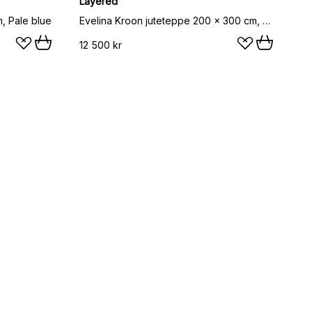
Layered
, Pale blue
Evelina Kroon juteteppe 200 x 300 cm, Korean chives
12 500 kr