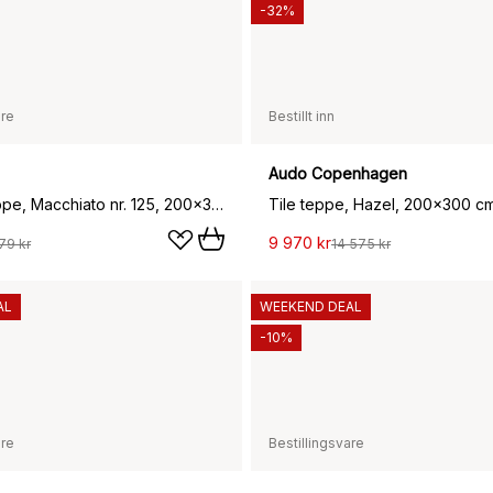
-32%
are
Bestillt inn
Audo Copenhagen
Sierrafil teppe, Macchiato nr. 125, 200x300 cm
Tile teppe, Hazel, 200x300 c
9 970 kr
79 kr
14 575 kr
AL
WEEKEND DEAL
-10%
are
Bestillingsvare