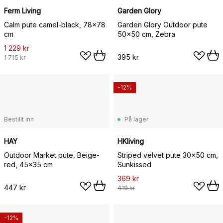
Ferm Living
Garden Glory
Calm pute camel-black, 78x78
Garden Glory Outdoor pute
cm
50x50 cm, Zebra
1 229 kr
395 kr
1 715 kr
-12%
Bestillt inn
På lager
HAY
HKliving
Outdoor Market pute, Beige-
Striped velvet pute 30x50 cm,
red, 45x35 cm
Sunkissed
369 kr
447 kr
419 kr
-12%