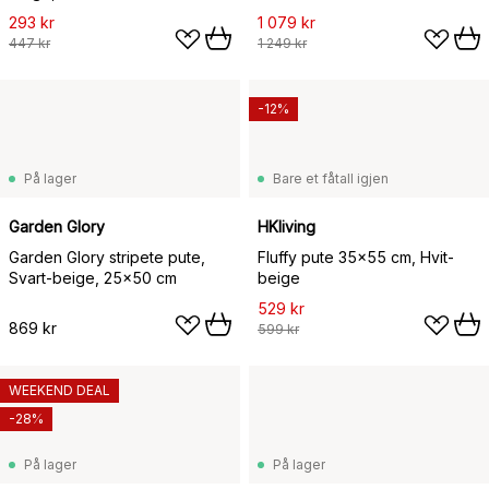
293 kr
1 079 kr
447 kr
1 249 kr
-12%
På lager
Bare et fåtall igjen
Garden Glory
HKliving
Garden Glory stripete pute,
Fluffy pute 35x55 cm, Hvit-
Svart-beige, 25x50 cm
beige
529 kr
869 kr
599 kr
WEEKEND DEAL
-28%
På lager
På lager