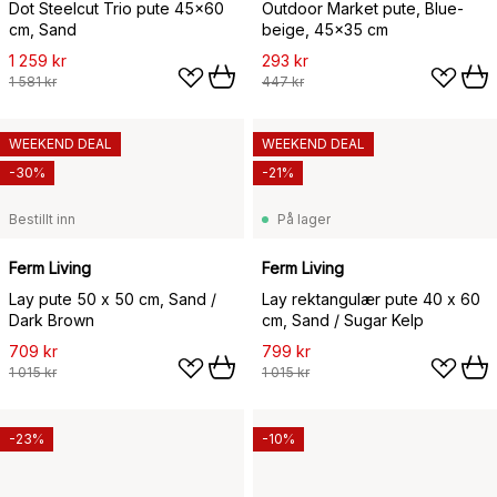
Dot Steelcut Trio pute 45x60
Outdoor Market pute, Blue-
cm, Sand
beige, 45x35 cm
1 259 kr
293 kr
1 581 kr
447 kr
WEEKEND DEAL
WEEKEND DEAL
-30%
-21%
Bestillt inn
På lager
Ferm Living
Ferm Living
Lay pute 50 x 50 cm, Sand /
Lay rektangulær pute 40 x 60
Dark Brown
cm, Sand / Sugar Kelp
709 kr
799 kr
1 015 kr
1 015 kr
-23%
-10%