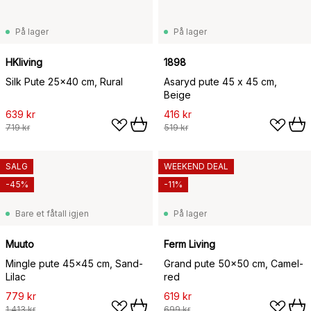
På lager
På lager
HKliving
1898
Silk Pute 25x40 cm, Rural
Asaryd pute 45 x 45 cm,
Beige
639 kr
416 kr
719 kr
519 kr
SALG
WEEKEND DEAL
-45%
-11%
Bare et fåtall igjen
På lager
Muuto
Ferm Living
Mingle pute 45x45 cm, Sand-
Grand pute 50x50 cm, Camel-
Lilac
red
779 kr
619 kr
1 413 kr
699 kr