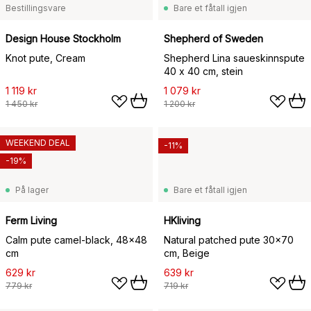
Bestillingsvare
Bare et fåtall igjen
Design House Stockholm
Shepherd of Sweden
Knot pute, Cream
Shepherd Lina saueskinnspute
40 x 40 cm, stein
1 119 kr
1 079 kr
1 450 kr
1 200 kr
WEEKEND DEAL
-11%
-19%
På lager
Bare et fåtall igjen
Ferm Living
HKliving
Calm pute camel-black, 48x48
Natural patched pute 30x70
cm
cm, Beige
629 kr
639 kr
779 kr
719 kr