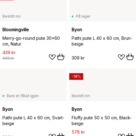
Bestillt inn
På lager
Bloomingville
Byon
Merry-go-round pute 30x60
Pathi pute L 40 x 60 cm, Brun-
cm, Natur
beige
439 kr
309 kr
499 kr
-18%
Bare et fåtall igjen
Bestillt inn
Byon
Byon
Pathi pute L 40 x 60 cm, Svart-
Fluffy pute 50 x 50 cm, Black-
beige
beige
578 kr