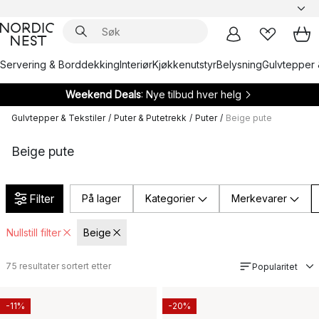
Servering & Borddekking
Interiør
Kjøkkenutstyr
Belysning
Gulvtepper 
Weekend Deals
: Nye tilbud hver helg
Gulvtepper & Tekstiler
/
Puter & Putetrekk
/
Puter
/
Beige pute
Beige pute
Filter
På lager
Kategorier
Merkevarer
Nullstill filter
Beige
75
resultater sortert etter
Popularitet
-11%
-20%