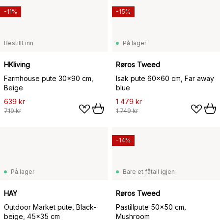
-11%
-15%
Bestillt inn
På lager
HKliving
Røros Tweed
Farmhouse pute 30x90 cm,
Isak pute 60x60 cm, Far away
Beige
blue
639 kr
1 479 kr
719 kr
1 749 kr
-14%
På lager
Bare et fåtall igjen
HAY
Røros Tweed
Outdoor Market pute, Black-
Pastillpute 50x50 cm,
beige, 45x35 cm
Mushroom