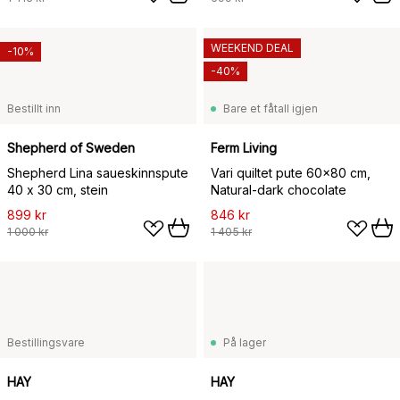
WEEKEND DEAL
-10%
-40%
Bestillt inn
Bare et fåtall igjen
Shepherd of Sweden
Ferm Living
Shepherd Lina saueskinnspute
Vari quiltet pute 60x80 cm,
40 x 30 cm, stein
Natural-dark chocolate
899 kr
846 kr
1 000 kr
1 405 kr
Bestillingsvare
På lager
HAY
HAY