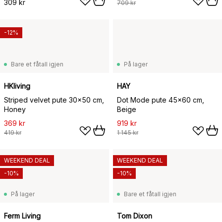
309 kr
709 kr
-12%
Bare et fåtall igjen
På lager
HKliving
HAY
Striped velvet pute 30x50 cm,
Dot Mode pute 45x60 cm,
Honey
Beige
369 kr
919 kr
419 kr
1 145 kr
WEEKEND DEAL
WEEKEND DEAL
-10%
-10%
På lager
Bare et fåtall igjen
Ferm Living
Tom Dixon