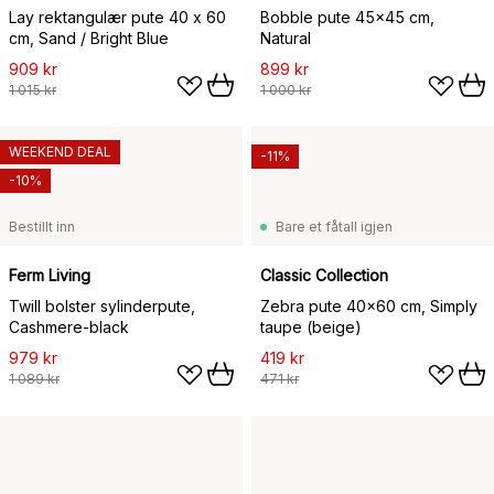
Lay rektangulær pute 40 x 60
Bobble pute 45x45 cm,
cm, Sand / Bright Blue
Natural
909 kr
899 kr
1 015 kr
1 000 kr
WEEKEND DEAL
-11%
-10%
Bestillt inn
Bare et fåtall igjen
Ferm Living
Classic Collection
Twill bolster sylinderpute,
Zebra pute 40x60 cm, Simply
Cashmere-black
taupe (beige)
979 kr
419 kr
1 089 kr
471 kr