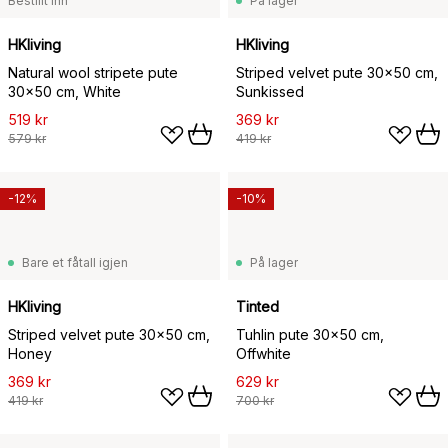
Bestillt inn
På lager
HKliving
HKliving
Natural wool stripete pute
Striped velvet pute 30x50 cm,
30x50 cm, White
Sunkissed
519 kr
369 kr
579 kr
419 kr
-12%
-10%
Bare et fåtall igjen
På lager
HKliving
Tinted
Striped velvet pute 30x50 cm,
Tuhlin pute 30x50 cm,
Honey
Offwhite
369 kr
629 kr
419 kr
700 kr