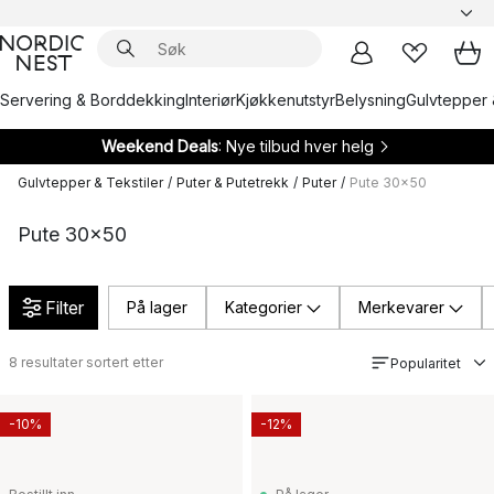
Servering & Borddekking
Interiør
Kjøkkenutstyr
Belysning
Gulvtepper 
Weekend Deals
: Nye tilbud hver helg
Gulvtepper & Tekstiler
/
Puter & Putetrekk
/
Puter
/
Pute 30x50
Pute 30x50
Filter
På lager
Kategorier
Merkevarer
8
resultater sortert etter
Popularitet
-10%
-12%