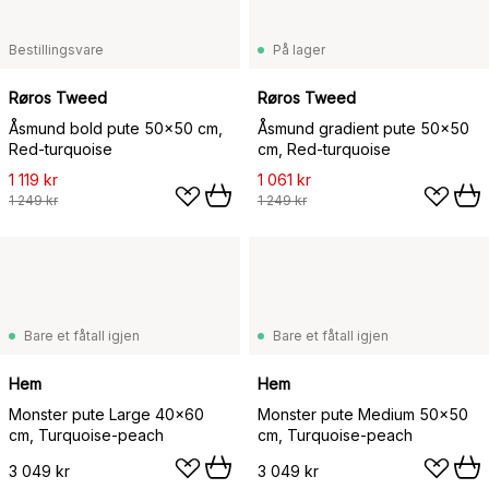
Bestillingsvare
På lager
Røros Tweed
Røros Tweed
Åsmund bold pute 50x50 cm,
Åsmund gradient pute 50x50
Red-turquoise
cm, Red-turquoise
1 119 kr
1 061 kr
1 249 kr
1 249 kr
Bare et fåtall igjen
Bare et fåtall igjen
Hem
Hem
Monster pute Large 40x60
Monster pute Medium 50x50
cm, Turquoise-peach
cm, Turquoise-peach
3 049 kr
3 049 kr