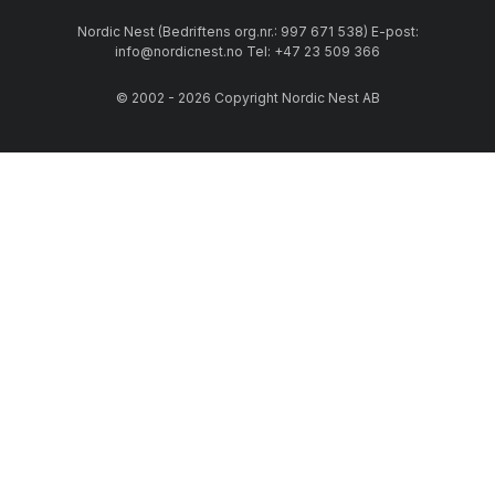
Nordic Nest (Bedriftens org.nr.: 997 671 538) E-post:
info@nordicnest.no Tel: +47 23 509 366
© 2002 - 2026 Copyright Nordic Nest AB