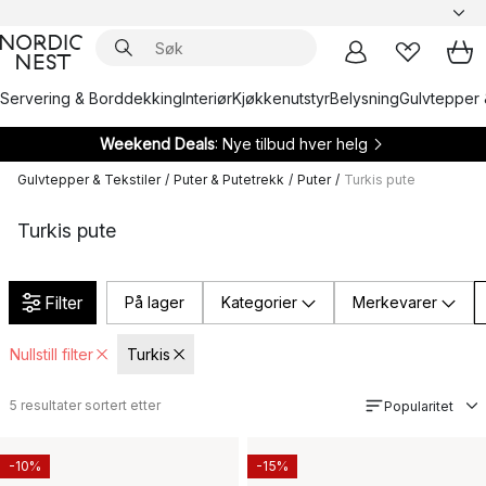
Servering & Borddekking
Interiør
Kjøkkenutstyr
Belysning
Gulvtepper 
Weekend Deals
: Nye tilbud hver helg
Gulvtepper & Tekstiler
/
Puter & Putetrekk
/
Puter
/
Turkis pute
Turkis pute
Filter
På lager
Kategorier
Merkevarer
Nullstill filter
Turkis
5
resultater sortert etter
Popularitet
-10%
-15%