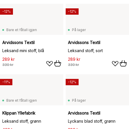
-12%
-12%
Bare et fåtall igjen
På lager
Arvidssons Textil
Arvidssons Textil
Leksand mini stoff, blå
Leksand stoff, sort
289 kr
289 kr
330 kr
330 kr
-11%
-12%
Bare et fåtall igjen
På lager
Klippan Yllefabrik
Arvidssons Textil
Leksand stoff, grønn
Lyckans blad stoff, grønn