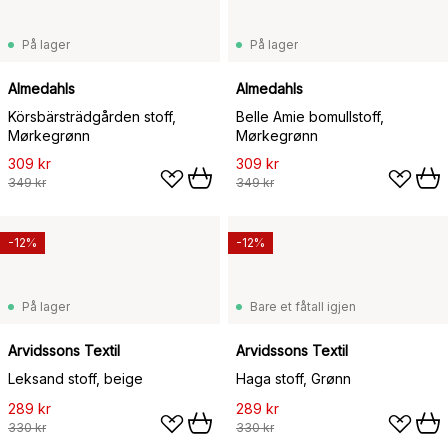
På lager
På lager
Almedahls
Almedahls
Körsbärsträdgården stoff,
Belle Amie bomullstoff,
Mørkegrønn
Mørkegrønn
309 kr
309 kr
349 kr
349 kr
-12%
-12%
På lager
Bare et fåtall igjen
Arvidssons Textil
Arvidssons Textil
Leksand stoff, beige
Haga stoff, Grønn
289 kr
289 kr
330 kr
330 kr