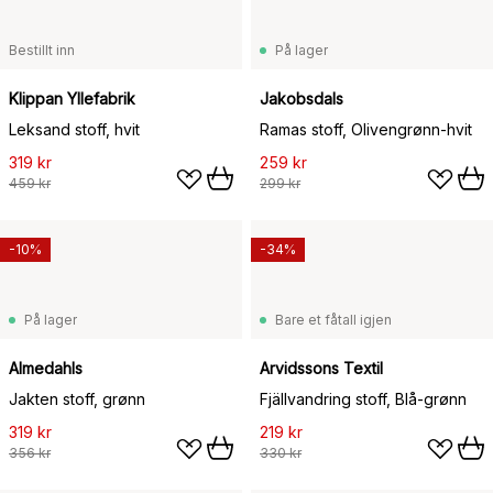
Bestillt inn
På lager
Klippan Yllefabrik
Jakobsdals
Leksand stoff, hvit
Ramas stoff, Olivengrønn-hvit
319 kr
259 kr
459 kr
299 kr
-10%
-34%
På lager
Bare et fåtall igjen
Almedahls
Arvidssons Textil
Jakten stoff, grønn
Fjällvandring stoff, Blå-grønn
319 kr
219 kr
356 kr
330 kr