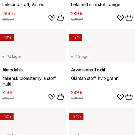
Leksand stoff, Vinrød
Leksand mini stoff, beige
289 kr
289 kr
330 kr
330 kr
-10%
-12%
På lager
På lager
Almedahls
Arvidssons Textil
Italiensk blomsterhylla stoff,
Gläntan stoff, hvit-grønn
multi
319 kr
289 kr
356 kr
330 kr
-12%
-34%