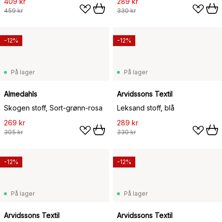
409 kr
289 kr
459 kr
330 kr
-12%
-12%
På lager
På lager
Almedahls
Arvidssons Textil
Skogen stoff, Sort-grønn-rosa
Leksand stoff, blå
269 kr
289 kr
305 kr
330 kr
-12%
-12%
På lager
På lager
Arvidssons Textil
Arvidssons Textil