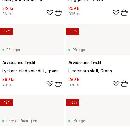
319 kr
209 kr
361 kr
305 kr
-12%
-12%
På lager
På lager
Arvidssons Textil
Arvidssons Textil
Lyckans blad voksduk, grønn
Hedemora stoff, Grønn
369 kr
289 kr
418 kr
330 kr
-12%
-12%
Bare et fåtall igjen
På lager