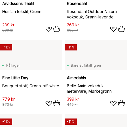
Arvidssons Textil
Rosendahl
Humlan tekstil, Grønn
Rosendahl Outdoor Natura
voksduk, Grønn-lavendel
289 kr
269 kr
330 kr
305 kr
-11%
-11%
På lager
Bare et fåtall igjen
Fine Little Day
Almedahls
Bouquet stoff, Grønn-off-white
Belle Amie voksduk
metervare, Mørkegrønn
779 kr
399 kr
873 kr
449 kr
-11%
-11%