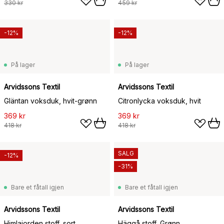
330 kr
459 kr
-12%
-12%
På lager
På lager
Arvidssons Textil
Arvidssons Textil
Gläntan voksduk, hvit-grønn
Citronlycka voksduk, hvit
369 kr
369 kr
418 kr
418 kr
SALG
-12%
-31%
Bare et fåtall igjen
Bare et fåtall igjen
Arvidssons Textil
Arvidssons Textil
Himlajorden stoff, sort
Häggå stoff, Grønn