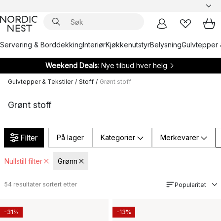
Servering & Borddekking
Interiør
Kjøkkenutstyr
Belysning
Gulvtepper 
Weekend Deals
: Nye tilbud hver helg
Gulvtepper & Tekstiler
/
Stoff
/
Grønt stoff
Grønt stoff
Filter
På lager
Kategorier
Merkevarer
Nullstill filter
Grønn
54
resultater sortert etter
Popularitet
-31%
-13%