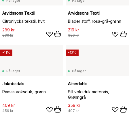
På lager
På lager
Arvidssons Textil
Arvidssons Textil
Citronlycka tekstil, hvit
Blader stoff, rosa-grå-grønn
289 kr
219 kr
330 kr
330 kr
-11%
-12%
På lager
På lager
Jakobsdals
Almedahls
Ramas voksduk, grønn
Sill voksduk metervis,
Grønngrå
409 kr
359 kr
459 kr
407 kr