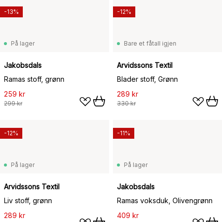
-13%
-12%
På lager
Bare et fåtall igjen
Jakobsdals
Arvidssons Textil
Ramas stoff, grønn
Blader stoff, Grønn
259 kr
289 kr
299 kr
330 kr
-12%
-11%
På lager
På lager
Arvidssons Textil
Jakobsdals
Liv stoff, grønn
Ramas voksduk, Olivengrønn
289 kr
409 kr