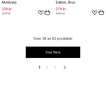
Muldvarp
Edition, Brun
239 kr
279 kr
379 kr
439 kr
Viser 36 av 82 produkter
Vise flere
1
2
3