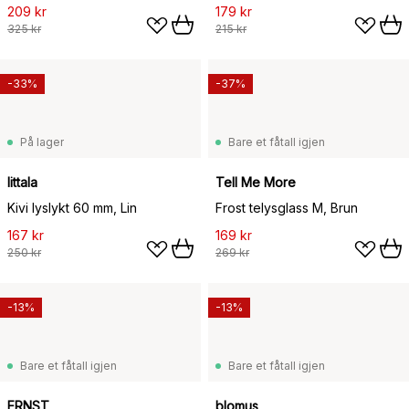
209 kr
179 kr
325 kr
215 kr
-33%
-37%
På lager
Bare et fåtall igjen
Iittala
Tell Me More
Kivi lyslykt 60 mm, Lin
Frost telysglass M, Brun
167 kr
169 kr
250 kr
269 kr
-13%
-13%
Bare et fåtall igjen
Bare et fåtall igjen
ERNST
blomus