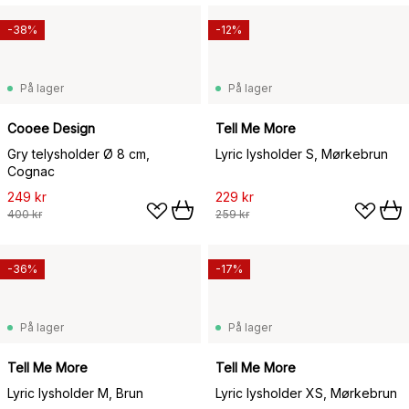
-38%
-12%
På lager
På lager
Cooee Design
Tell Me More
Gry telysholder Ø 8 cm,
Lyric lysholder S, Mørkebrun
Cognac
249 kr
229 kr
400 kr
259 kr
-36%
-17%
På lager
På lager
Tell Me More
Tell Me More
Lyric lysholder M, Brun
Lyric lysholder XS, Mørkebrun