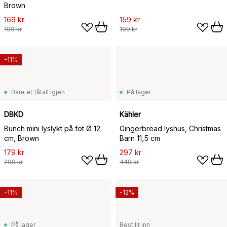
Brown
169 kr
159 kr
190 kr
199 kr
-11%
Bare et fåtall igjen
På lager
DBKD
Kähler
Bunch mini lyslykt på fot Ø 12
Gingerbread lyshus, Christmas
cm, Brown
Barn 11,5 cm
179 kr
297 kr
200 kr
449 kr
-11%
-12%
På lager
Bestillt inn