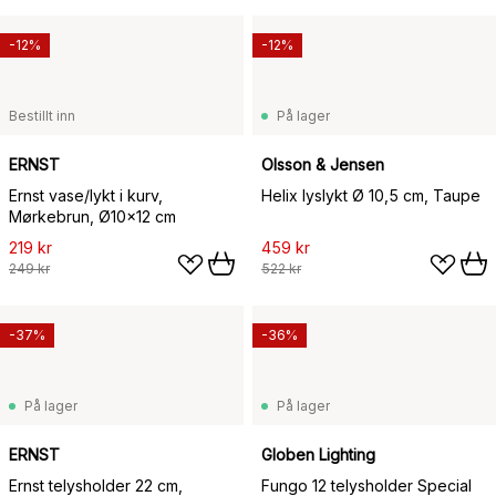
-12%
-12%
Bestillt inn
På lager
ERNST
Olsson & Jensen
Ernst vase/lykt i kurv,
Helix lyslykt Ø 10,5 cm, Taupe
Mørkebrun, Ø10x12 cm
219 kr
459 kr
249 kr
522 kr
-37%
-36%
På lager
På lager
ERNST
Globen Lighting
Ernst telysholder 22 cm,
Fungo 12 telysholder Special