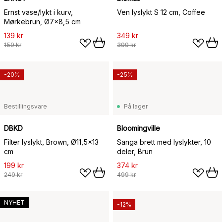
Ernst vase/lykt i kurv,
Ven lyslykt S 12 cm, Coffee
Mørkebrun, Ø7x8,5 cm
139 kr
349 kr
159 kr
399 kr
-20%
-25%
Bestillingsvare
På lager
DBKD
Bloomingville
Filter lyslykt, Brown, Ø11,5x13
Sanga brett med lyslykter, 10
cm
deler, Brun
199 kr
374 kr
249 kr
499 kr
NYHET
-12%