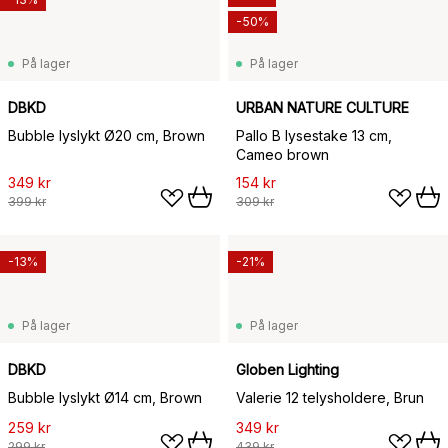
-50%
På lager
På lager
DBKD
URBAN NATURE CULTURE
Bubble lyslykt Ø20 cm, Brown
Pallo B lysestake 13 cm,
Cameo brown
349 kr
154 kr
399 kr
309 kr
-13%
-21%
På lager
På lager
DBKD
Globen Lighting
Bubble lyslykt Ø14 cm, Brown
Valerie 12 telysholdere, Brun
259 kr
349 kr
299 kr
439 kr