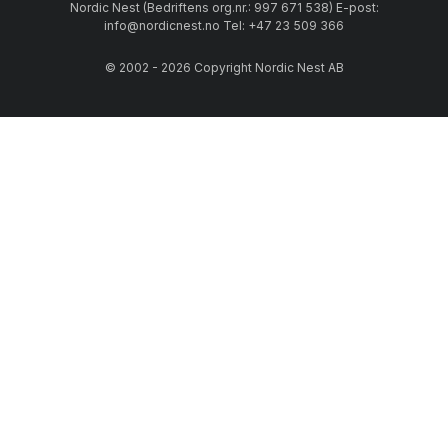
Nordic Nest (Bedriftens org.nr.: 997 671 538) E-post:
info@nordicnest.no Tel: +47 23 509 366
© 2002 - 2026 Copyright Nordic Nest AB