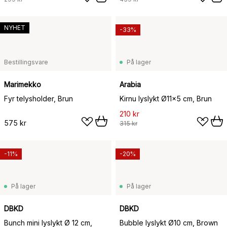
NYHET
-33%
Bestillingsvare
På lager
Marimekko
Arabia
Fyr telysholder, Brun
Kirnu lyslykt Ø11x5 cm, Brun
210 kr
575 kr
315 kr
-11%
-20%
På lager
På lager
DBKD
DBKD
Bunch mini lyslykt Ø 12 cm,
Bubble lyslykt Ø10 cm, Brown