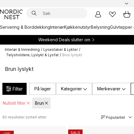
Servering & Borddekking
Interiør
Kjøkkenutstyr
Belysning
Gulvtepper 
Weekend Deals slutter om
Interiør & Innredning
/
Lysestaker & Lykter
/
Telysholdere, Lyslykt & Lysfat
/
Brun lyslykt
Brun lyslykt
Filter
På lager
Kategorier
Merkevarer
Nullstill filter
Brun
82
resultater sortert etter
Popularitet
SALG
-13%