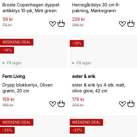
Broste Copenhagen dyppet
Herregårdslys 30 cm 6-
antikklys 10-pk, Mint green
pakning, Mørkegrønn
59 kr
229 kr
75 kr
286 kr
WEEKEND DEAL
-13%
-14%
På lager
På lager
Ferm Living
ester & erik
Drypp blokkerlys, Oliven
ester & erik lys 4-stk. matt,
grønn, 20 cm
olive glow, 42 cm
159 kr
179 kr
185 kr
205 kr
WEEKEND DEAL
WEEKEND DEAL
-25%
-37%