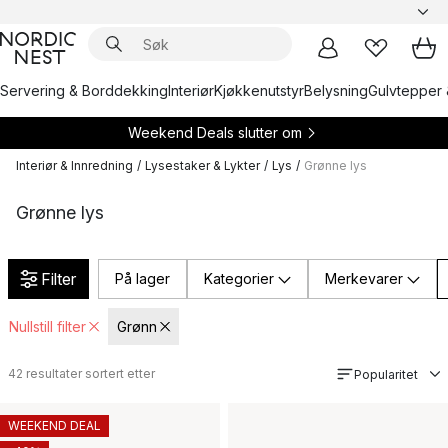
Servering & Borddekking
Interiør
Kjøkkenutstyr
Belysning
Gulvtepper 
Weekend Deals slutter om
Interiør & Innredning
/
Lysestaker & Lykter
/
Lys
/
Grønne lys
Grønne lys
Filter
På lager
Kategorier
Merkevarer
Nullstill filter
Grønn
42
resultater sortert etter
Popularitet
WEEKEND DEAL