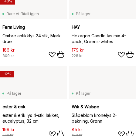
-40%
Bare et fåtall igjen
På lager
Ferm Living
HAY
Ombre antikklys 24 stk, Mørk
Hexagon Candle lys mix 4-
drue
pack, Greens-whites
186 kr
179 kr
309 kr
228 kr
-12%
På lager
På lager
ester & erik
Wik & Walsøe
ester & erik lys 4-stk. lakket,
Slåpeblom kronelys 2-
eucalyptus, 32 cm
pakning, Grønn
199 kr
85 kr
226 kr
139 kr