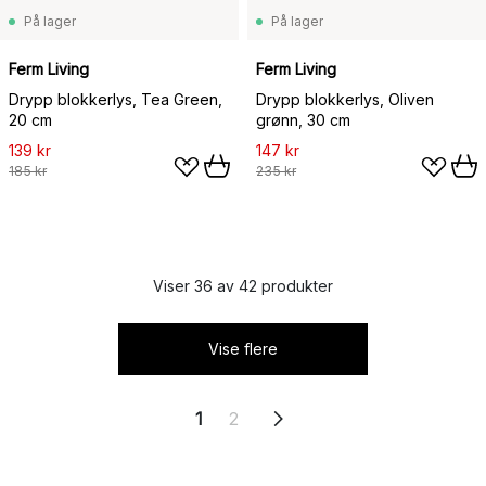
På lager
På lager
Ferm Living
Ferm Living
Drypp blokkerlys, Tea Green,
Drypp blokkerlys, Oliven
20 cm
grønn, 30 cm
139 kr
147 kr
185 kr
235 kr
Viser 36 av 42 produkter
Vise flere
1
2