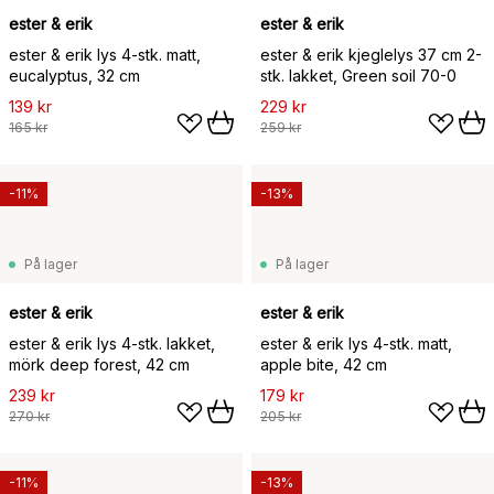
ester & erik
ester & erik
ester & erik lys 4-stk. matt,
ester & erik kjeglelys 37 cm 2-
eucalyptus, 32 cm
stk. lakket, Green soil 70-0
139 kr
229 kr
165 kr
259 kr
-11%
-13%
På lager
På lager
ester & erik
ester & erik
ester & erik lys 4-stk. lakket,
ester & erik lys 4-stk. matt,
mörk deep forest, 42 cm
apple bite, 42 cm
239 kr
179 kr
270 kr
205 kr
-11%
-13%