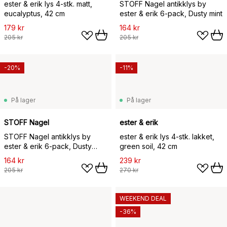
ester & erik lys 4-stk. matt,
STOFF Nagel antikklys by
eucalyptus, 42 cm
ester & erik 6-pack, Dusty mint
179 kr
164 kr
205 kr
205 kr
-20%
-11%
På lager
På lager
STOFF Nagel
ester & erik
STOFF Nagel antikklys by
ester & erik lys 4-stk. lakket,
ester & erik 6-pack, Dusty
green soil, 42 cm
green
164 kr
239 kr
205 kr
270 kr
WEEKEND DEAL
-36%