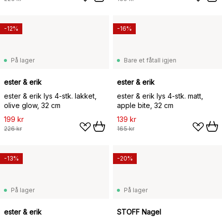
-12%
-16%
På lager
Bare et fåtall igjen
ester & erik
ester & erik
ester & erik lys 4-stk. lakket,
ester & erik lys 4-stk. matt,
olive glow, 32 cm
apple bite, 32 cm
199 kr
139 kr
226 kr
165 kr
-13%
-20%
På lager
På lager
ester & erik
STOFF Nagel