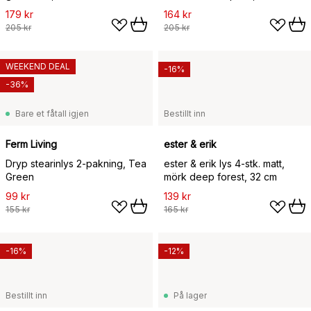
179 kr
164 kr
205 kr
205 kr
WEEKEND DEAL
-16%
-36%
Bare et fåtall igjen
Bestillt inn
Ferm Living
ester & erik
Dryp stearinlys 2-pakning, Tea
ester & erik lys 4-stk. matt,
Green
mörk deep forest, 32 cm
99 kr
139 kr
155 kr
165 kr
-16%
-12%
Bestillt inn
På lager