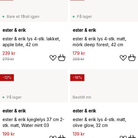
Bare et fåtall igjen
På lager
ester & erik
ester & erik
ester & erik lys 4-stk. lakket,
ester & erik lys 4-stk. matt,
apple bite, 42 cm
mörk deep forest, 42 cm
239 kr
179 kr
270 kr
205 kr
-12%
-16%
På lager
Bestillt inn
ester & erik
ester & erik
ester & erik kjeglelys 37 cm 2-
ester & erik lys 4-stk. matt,
stk. matt, Water mint 03
olive glow, 32 cm
199 kr
139 kr