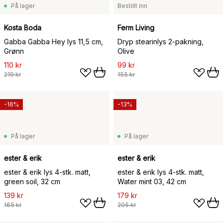
På lager
Bestillt inn
Kosta Boda
Ferm Living
Gabba Gabba Hey lys 11,5 cm,
Dryp stearinlys 2-pakning,
Grønn
Olive
110 kr
99 kr
219 kr
155 kr
-16%
-13%
På lager
På lager
ester & erik
ester & erik
ester & erik lys 4-stk. matt,
ester & erik lys 4-stk. matt,
green soil, 32 cm
Water mint 03, 42 cm
139 kr
179 kr
165 kr
205 kr