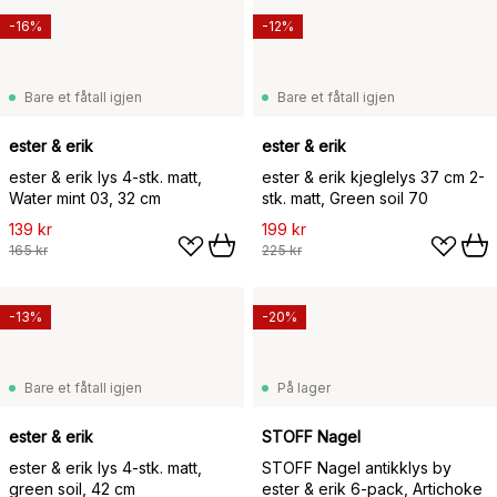
-16%
-12%
Bare et fåtall igjen
Bare et fåtall igjen
ester & erik
ester & erik
ester & erik lys 4-stk. matt,
ester & erik kjeglelys 37 cm 2-
Water mint 03, 32 cm
stk. matt, Green soil 70
139 kr
199 kr
165 kr
225 kr
-13%
-20%
Bare et fåtall igjen
På lager
ester & erik
STOFF Nagel
ester & erik lys 4-stk. matt,
STOFF Nagel antikklys by
green soil, 42 cm
ester & erik 6-pack, Artichoke