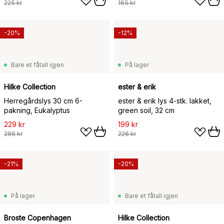
225 kr
165 kr
-20%
-12%
Bare et fåtall igjen
På lager
Hilke Collection
ester & erik
Herregårdslys 30 cm 6-
ester & erik lys 4-stk. lakket,
pakning, Eukalyptus
green soil, 32 cm
229 kr
199 kr
286 kr
226 kr
-21%
-20%
På lager
Bare et fåtall igjen
Broste Copenhagen
Hilke Collection