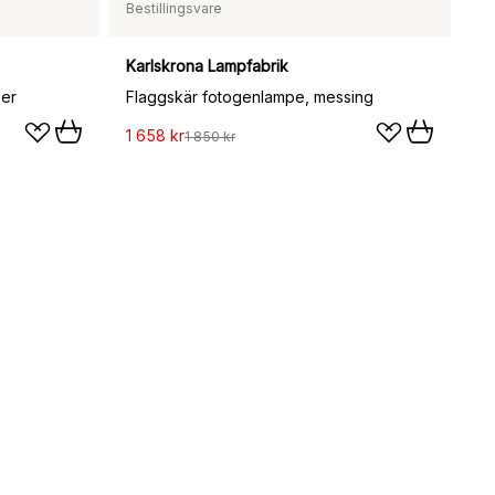
Bestillingsvare
Karlskrona Lampfabrik
ber
Flaggskär fotogenlampe, messing
1 658 kr
1 850 kr