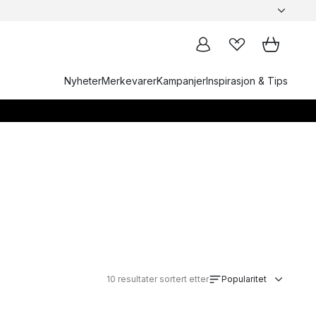
Nyheter
Merkevarer
Kampanjer
Inspirasjon & Tips
10
resultater sortert etter
Popularitet