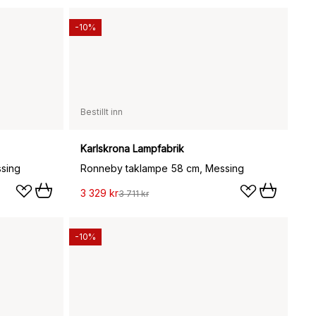
-10%
Bestillt inn
Karlskrona Lampfabrik
sing
Ronneby taklampe 58 cm, Messing
3 329 kr
3 711 kr
-10%