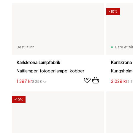
-10%
Bestillt inn
Bare et fåt
Karlskrona Lampfabrik
Karlskrona
Nattlampen fotogenlampe, kobber
Kungsholm
1 397 kr
2 029 kr
2 258 kr
2 2
-10%