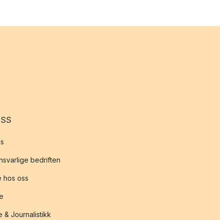
OSS
s
svarlige bedriften
 hos oss
te
 & Journalistikk