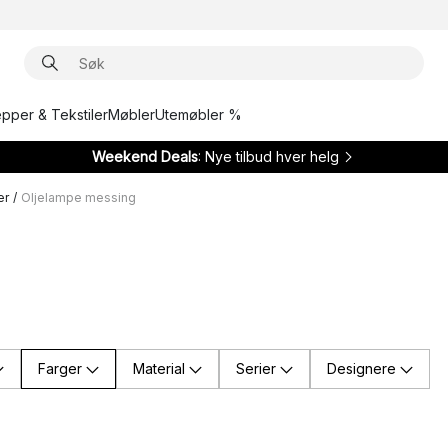
epper & Tekstiler
Møbler
Utemøbler %
Weekend Deals
: Nye tilbud hver helg
er
/
Oljelampe messing
Farger
Material
Serier
Designere