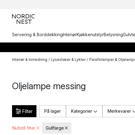
Servering & Borddekking
Interiør
Kjøkkenutstyr
Belysning
Gulvt
Interiør & Innredning
/
Lysestaker & Lykter
/
Parafinlamper & Oljelamp
Oljelampe messing
Filter
På lager
Kategorier
Merkevarer
Nullstill filter
Gullfarge