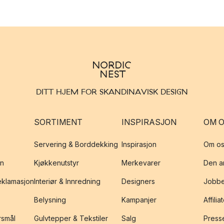
DITT HJEM FOR SKANDINAVISK DESIGN
SORTIMENT
INSPIRASJON
OM 
Servering & Borddekking
Inspirasjon
Om os
on
Kjøkkenutstyr
Merkevarer
Den an
reklamasjon
Interiør & Innredning
Designers
Jobbe
Belysning
Kampanjer
Affilia
rsmål
Gulvtepper & Tekstiler
Salg
Presse