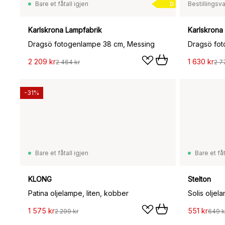
Bare et fåtall igjen
Bestillingsv
D
Karlskrona Lampfabrik
Karlskrona
Dragsö fotogenlampe 38 cm, Messing
Dragsö fo
2 209 kr
1 630 kr
2 464 kr
2 7
-31%
Bare et fåtall igjen
Bare et fåt
KLONG
Stelton
Patina oljelampe, liten, kobber
Solis oljel
1 575 kr
551 kr
2 299 kr
649 k