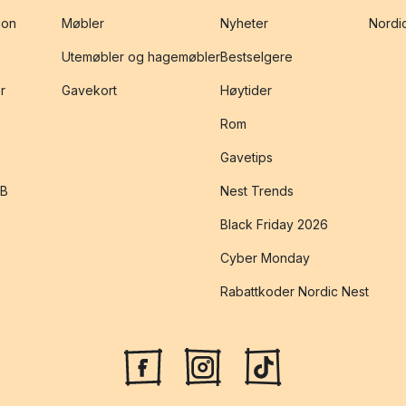
jon
Møbler
Nyheter
Nordic
Utemøbler og hagemøbler
Bestselgere
r
Gavekort
Høytider
Rom
Gavetips
2B
Nest Trends
Black Friday 2026
Cyber Monday
Rabattkoder Nordic Nest