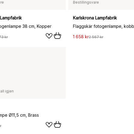
are
Bestillingsvare
 Lampfabrik
Karlskrona Lampfabrik
togenlampe 38 cm, Kopper
Flaggskär fotogenlampe, kob
1 658 kr
73 kr
2 567 kr
all igjen
ampe Ø11,5 cm, Brass
r