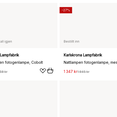
-27%
all igjen
Bestillt inn
 Lampfabrik
Karlskrona Lampfabrik
en fotogenlampe, Cobolt
Nattlampen fotogenlampe, mes
1 347 kr
58 kr
1 845 kr