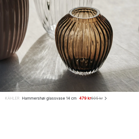
KÄHLER
Hammershøi glassvase 14 cm
479 kr
605 kr