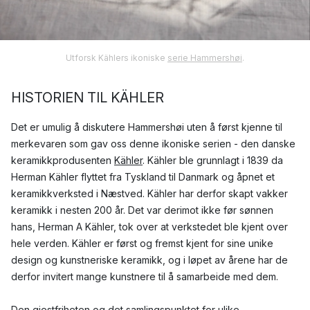
Utforsk Kählers ikoniske
serie Hammershøi
.
HISTORIEN TIL KÄHLER
Det er umulig å diskutere Hammershøi uten å først kjenne til
merkevaren som gav oss denne ikoniske serien - den danske
keramikkprodusenten
Kähler
. Kähler ble grunnlagt i 1839 da
Herman Kähler flyttet fra Tyskland til Danmark og åpnet et
keramikkverksted i Næstved. Kähler har derfor skapt vakker
keramikk i nesten 200 år. Det var derimot ikke før sønnen
hans, Herman A Kähler, tok over at verkstedet ble kjent over
hele verden. Kähler er først og fremst kjent for sine unike
design og kunstneriske keramikk, og i løpet av årene har de
derfor invitert mange kunstnere til å samarbeide med dem.
Den gjestfriheten og det samlingspunktet for ulike