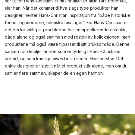
ser ut for Hans-Christian. Funksjonalitet er alltid førsteprioritet,
sier han. Når det kommer til hva slags type produkter han
designer, henter Hans-Christian inspirasjon fra “både historiske
former og moderne, tekniske løsninger”. For Hans-Christian er
det derfor viktig at produktene har en appellerende estetikk,
både alene og også sammen med resten av kolleksjonen, men
produktene må også være tilpasset til sitt bruksområde. Denne
sansen for detaljer er noe som er tydelig i Hans-Christians
arbeid, og som kanskje vises best i serien Hammershøi. Det
enkle designet er subtilt når et produkt står alene, men om du
samler flere sammen, skaper de en egen harmoni.