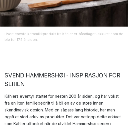
Hvert eneste keramikkprodukt fra Kähler er håndlaget, akkurat som de
ble for 175 år siden.
SVEND HAMMERSHØI - INSPIRASJON FOR
SERIEN
Kählers eventyr startet for nesten 200 år siden, og har vokst
fra en liten familiebedrift til å bli en av de store innen
skandinavisk design. Med en såpass lang historie, har man
også et stort arkiv av produkter. Det var nettopp dette arkivet
som Kähler utforsket når de utviklet Hammershøi-serien i