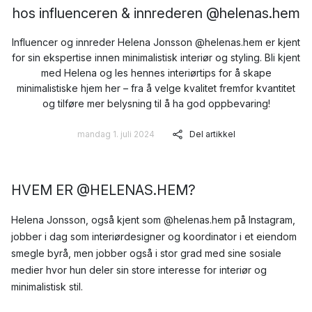
hos influenceren & innrederen @helenas.hem
Influencer og innreder Helena Jonsson @helenas.hem er kjent
for sin ekspertise innen minimalistisk interiør og styling. Bli kjent
med Helena og les hennes interiørtips for å skape
minimalistiske hjem her – fra å velge kvalitet fremfor kvantitet
og tilføre mer belysning til å ha god oppbevaring!
mandag 1. juli 2024
Del artikkel
HVEM ER @HELENAS.HEM?
Helena Jonsson, også kjent som @helenas.hem på Instagram,
jobber i dag som interiørdesigner og koordinator i et eiendom
smegle byrå, men jobber også i stor grad med sine sosiale
medier hvor hun deler sin store interesse for interiør og
minimalistisk stil.