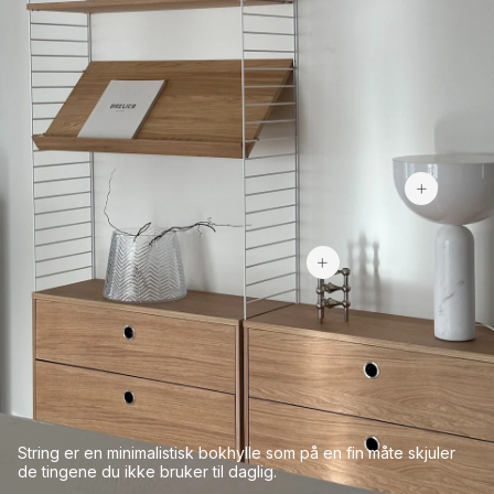
3 3
1 512 kr
String er
en
minimalistisk
bokhylle
som
på en fin måte
skjuler
de tingene
du
ikke
bruker
til
daglig
.