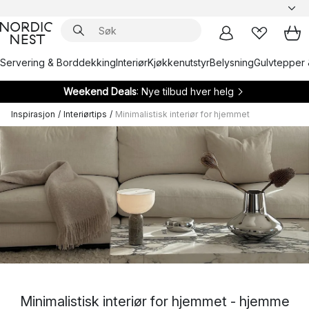
Servering & Borddekking
Interiør
Kjøkkenutstyr
Belysning
Gulvtepper 
Weekend Deals
: Nye tilbud hver helg
Inspirasjon
/
Interiørtips
/
Minimalistisk interiør for hjemmet
Minimalistisk interiør for hjemmet - hjemme