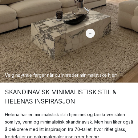
22 214 kr
Velg
nøytrale
farger
når
du
innreder
minimalistiske
hjem
SKANDINAVISK MINIMALISTISK STIL &
HELENAS INSPIRASJON
Helena har en minimalistisk stil i hjemmet og beskriver stilen
som lys, varm og minimalistisk skandinavisk. Men hun liker også
å dekorere med litt inspirasjon fra 70-tallet, hvor riflet glass,
tredetaljer og naturmaterialer inspirerer henne.