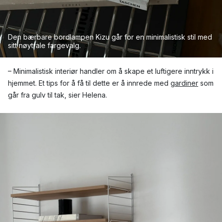
Den
bærbare
bordlampen
Kizu
går
for
en
minimalistisk
stil
med
sitt
nøytrale
fargevalg
.
– Minimalistisk interiør handler om å skape et luftigere inntrykk i
hjemmet. Et tips for å få til dette er å innrede med
gardiner
som
går fra gulv til tak, sier Helena.