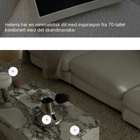
Helena
har
en
minimalistisk
stil
med
inspirasjon fra
70-tall
et
kombinert
med det
skandinaviske
.
1 677 kr
1 699 kr
22 214 kr