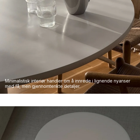
Minimalistisk
interiør
handler om å
innrede i lignende nyanser
med
få
, men
gjennomtenkte
detaljer
.