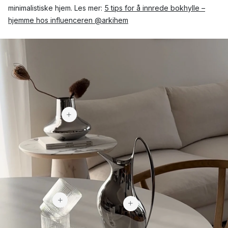
minimalistiske hjem. Les mer:
5 tips for å innrede bokhylle –
hjemme hos influenceren @arkihem
1 699 kr
353 kr
2 600 kr