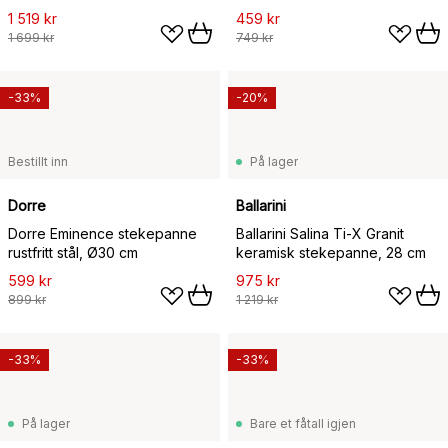
Bordeaux
1 519 kr
459 kr
1 699 kr
749 kr
-33%
-20%
Bestillt inn
På lager
Dorre
Ballarini
Dorre Eminence stekepanne
Ballarini Salina Ti-X Granit
rustfritt stål, Ø30 cm
keramisk stekepanne, 28 cm
599 kr
975 kr
899 kr
1 219 kr
-33%
-33%
På lager
Bare et fåtall igjen