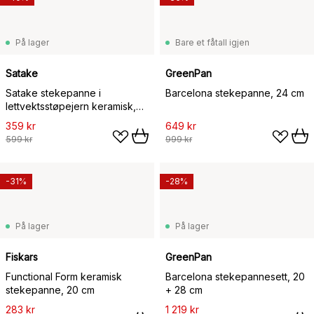
På lager
Bare et fåtall igjen
Satake
GreenPan
Satake stekepanne i
Barcelona stekepanne, 24 cm
lettvektsstøpejern keramisk,
20 cm
359 kr
649 kr
599 kr
999 kr
-31%
-28%
På lager
På lager
Fiskars
GreenPan
Functional Form keramisk
Barcelona stekepannesett, 20
stekepanne, 20 cm
+ 28 cm
283 kr
1 219 kr