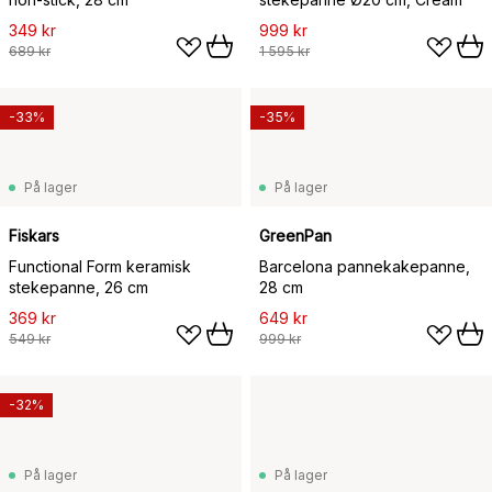
349 kr
999 kr
689 kr
1 595 kr
-33%
-35%
På lager
På lager
Fiskars
GreenPan
Functional Form keramisk
Barcelona pannekakepanne,
stekepanne, 26 cm
28 cm
369 kr
649 kr
549 kr
999 kr
-32%
På lager
På lager