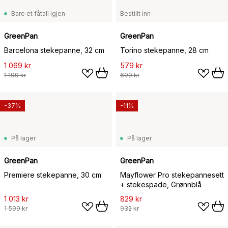
Bare et fåtall igjen
Bestillt inn
GreenPan
GreenPan
Barcelona stekepanne, 32 cm
Torino stekepanne, 28 cm
1 069 kr
579 kr
1 199 kr
699 kr
-37%
-11%
På lager
På lager
GreenPan
GreenPan
Premiere stekepanne, 30 cm
Mayflower Pro stekepannesett
+ stekespade, Grønnblå
1 013 kr
829 kr
1 599 kr
932 kr