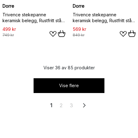
Dorre
Dorre
Trivence stekepanne
Trivence stekepanne
keramisk belegg, Rustfritt stål,
keramisk belegg, Rustfritt stål,
Ø24 cm
Ø28 cm
499 kr
569 kr
749 kr
849 kr
Viser 36 av 85 produkter
Vise flere
1
2
3