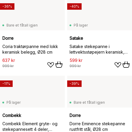
-36%
-40%
Bare et fåtall igjen
På lager
Dorre
Satake
Coria traktørpanne med lokk
Satake stekepanne i
keramisk belegg, Ø28 cm
lettvektsstøpejern keramisk,
30 cm
637 kr
599 kr
999 kr
999 kr
-11%
-39%
På lager
Bare et fåtall igjen
Combekk
Dorre
Combekk Element gryte- og
Dorre Eminence stekepanne
stekepannesett 4 deler,
rustfritt stål, Ø28 cm