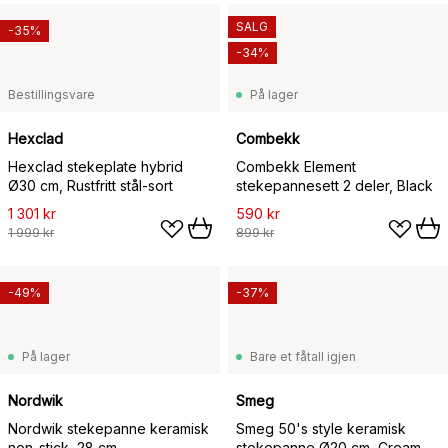
SALG
-35%
-34%
Bestillingsvare
På lager
Hexclad
Combekk
Hexclad stekeplate hybrid
Combekk Element
Ø30 cm, Rustfritt stål-sort
stekepannesett 2 deler, Black
1 301 kr
590 kr
1 999 kr
899 kr
-49%
-37%
På lager
Bare et fåtall igjen
Nordwik
Smeg
Nordwik stekepanne keramisk
Smeg 50's style keramisk
non-stick, 28 cm
stekepanne Ø20 cm, Cream