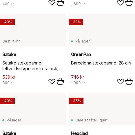
409 kr
1 699 kr
-40%
-32%
Bestillt inn
På lager
Satake
GreenPan
Satake stekepanne i
Barcelona stekepanne, 28 cm
lettvektsstøpejern keramisk,
28 cm
539 kr
746 kr
899 kr
1 099 kr
-40%
-35%
På lager
Bare et fåtall igjen
Satake
Hexclad