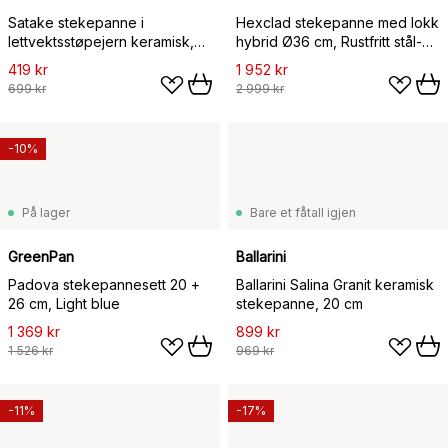
Satake stekepanne i
Hexclad stekepanne med lokk
lettvektsstøpejern keramisk,
hybrid Ø36 cm, Rustfritt stål-
24 cm
sort
419 kr
1 952 kr
699 kr
2 999 kr
-10%
På lager
Bare et fåtall igjen
GreenPan
Ballarini
Padova stekepannesett 20 +
Ballarini Salina Granit keramisk
26 cm, Light blue
stekepanne, 20 cm
1 369 kr
899 kr
1 526 kr
969 kr
-11%
-17%