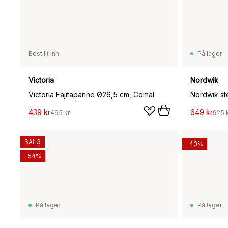
Bestillt inn
På lager
Victoria
Nordwik
Victoria Fajitapanne Ø26,5 cm, Comal
439 kr
649 kr
495 kr
925 
SALG
-40%
-54%
På lager
På lager