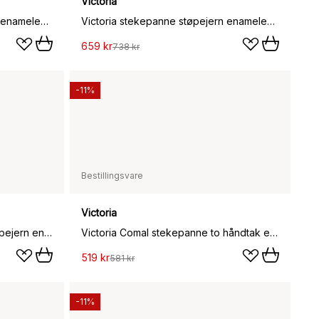
Victoria
Victoria stekepanne støpejern enameled, Ø25 cm
Victoria stekepanne støpejern enameled, Ø30 cm
659 kr
738 kr
-11%
Bestillingsvare
Victoria
Victoria Comal stekepanne støpejern enameled, Ø30 cm
Victoria Comal stekepanne to håndtak emaljert, Ø25 cm
519 kr
581 kr
-11%