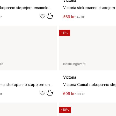
Victoria
Victoria stekepanne støpejern enameled, Ø20 cm
569 kr
r
642 kr
-11%
are
Bestillingsvare
Victoria
Victoria Comal stekepanne støpejern enameled, Ø26,6 cm
609 kr
kr
688 kr
-10%