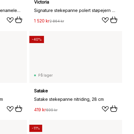
Victoria
Victoria stekepanne støpejern enameled, Ø16 cm
Signature stekepanne polert støpejern 25 cm, Svart
1 520 kr
2 864 kr
-40%
På lager
Satake
cm
Satake stekepanne nitriding, 28 cm
419 kr
699 kr
-11%