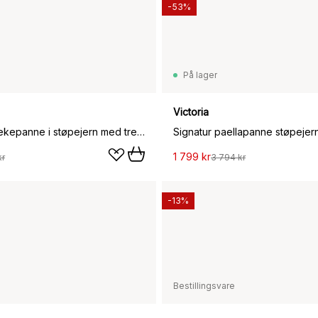
-53%
På lager
Victoria
Nordwik stekepanne i støpejern med trehåndtak, 28 cm
1 799 kr
kr
3 794 kr
-13%
Bestillingsvare