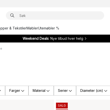
epper & Tekstiler
Møbler
Utemøbler %
Weekend Deals
: Nye tilbud hver helg
ne
Farger
Material
Serier
Diameter (cm)
SALG