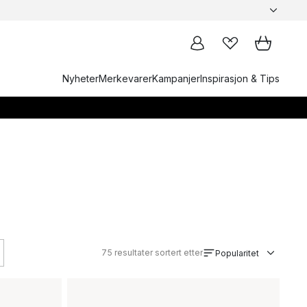
Nyheter
Merkevarer
Kampanjer
Inspirasjon & Tips
75
resultater sortert etter
Popularitet