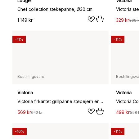
Lodge
Victoria
Chef collection stekepanne, Ø30 cm
1 149 kr
329 kr
369 k
-11%
-11%
Bestillingsvare
Bestillingsv
Victoria
Victoria
Victoria firkantet grillpanne støpejern enameled, 44,1x28,4 cm
569 kr
499 kr
642 kr
558 
-10%
-11%