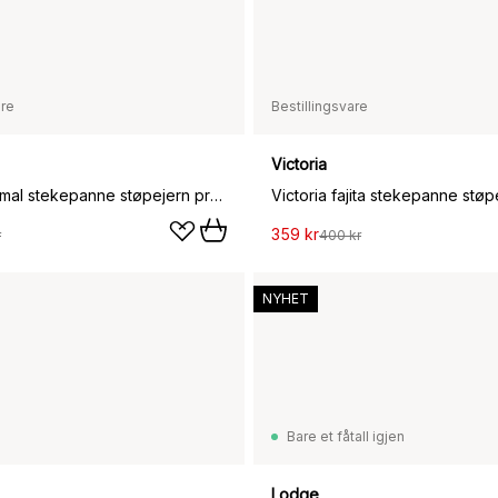
are
Bestillingsvare
Victoria
Victoria Comal stekepanne støpejern pre-seasoned, Ø30 cm
359 kr
r
400 kr
NYHET
Bare et fåtall igjen
Lodge