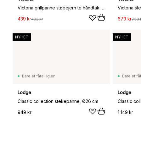
Victoria grillpanne støpejern to håndtak emaljert, Ø25 cm
439 kr
679 kr
492 kr
758 
NYHET
NYHET
Bare et fåtall igjen
Bare et fåt
Lodge
Lodge
Classic collection stekepanne, Ø26 cm
Classic co
949 kr
1 149 kr