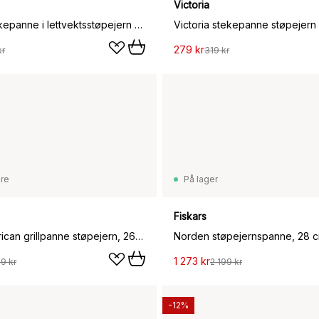
Victoria
Satake stekepanne i lettvektsstøpejern keramisk, 20 cm
279 kr
kr
319 kr
are
På lager
Fiskars
Staub American grillpanne støpejern, 26x26 cm
Norden støpejernspanne, 28 
1 273 kr
79 kr
2 199 kr
-12%