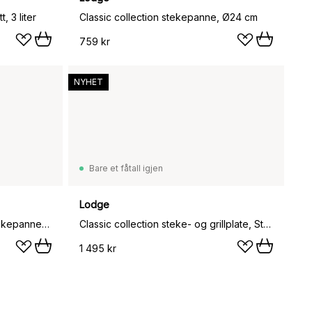
, 3 liter
Classic collection stekepanne, Ø24 cm
759 kr
NYHET
Bare et fåtall igjen
Lodge
Classic collection gryte- og stekepanne, 2 deler
Classic collection steke- og grillplate, Støpejern, vendbar
1 495 kr