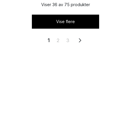
Viser 36 av 75 produkter
Vise flere
1
2
3