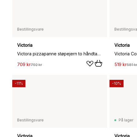
Bestillingsvare
Bestillingsv
Victoria
Victoria
Victora pizzapanne støpejern to håndtak emaljert, Ø38 cm
709 kr
519 kr
792 kr
581 k
-11%
-10%
Bestillingsvare
På lager
Victoria
Victoria