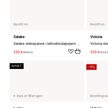
Bestillt inn
Bestillt inn
Satake
Victoria
Satake stekepanne i lettvektsstøpejern keramisk, 28 cm
539 kr
559 kr
899 kr
623 
NYHET
-11%
Bare et fåtall igjen
Bestillingsv