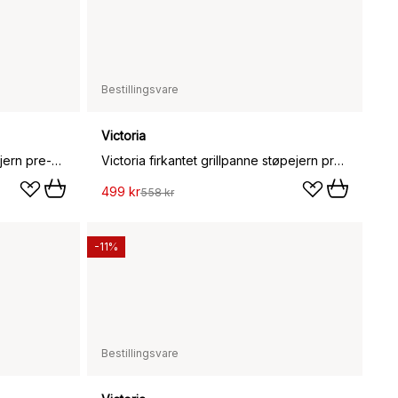
Bestillingsvare
Victoria
Victoria mini stekepanne støpejern pre-seasoned, Ø12 cm
Victoria firkantet grillpanne støpejern pre-seasoned, 44,1x28,4 cm
499 kr
558 kr
-11%
Bestillingsvare