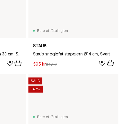
Bare et fåtall igjen
STAUB
Signatur paellapanne støpejern 33 cm, Svart
Staub sneglefat støpejern Ø14 cm, Svart
595 kr
849 kr
SALG
-47%
Bare et fåtall igjen