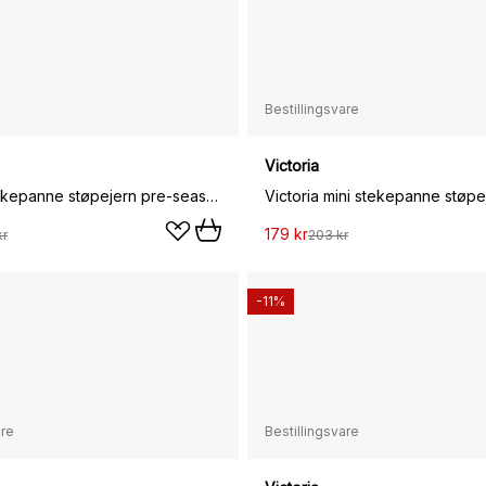
Bestillingsvare
Victoria
Victoria stekepanne støpejern pre-seasoned, Ø30 cm
179 kr
kr
203 kr
-11%
are
Bestillingsvare