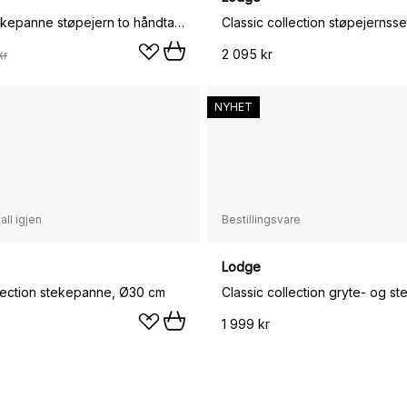
Victoria stekepanne støpejern to håndtak emaljert, Ø33 cm
Classic collection støpejernssett
2 095 kr
kr
NYHET
all igjen
Bestillingsvare
Lodge
llection stekepanne, Ø30 cm
1 999 kr