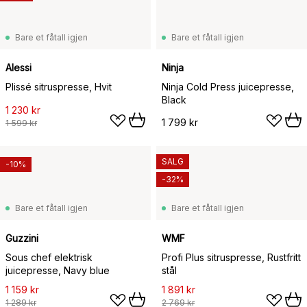
Bare et fåtall igjen
Bare et fåtall igjen
Alessi
Ninja
Plissé sitruspresse, Hvit
Ninja Cold Press juicepresse,
Black
1 230 kr
1 799 kr
1 599 kr
SALG
-10%
-32%
Bare et fåtall igjen
Bare et fåtall igjen
Guzzini
WMF
Sous chef elektrisk
Profi Plus sitruspresse, Rustfritt
juicepresse, Navy blue
stål
1 159 kr
1 891 kr
1 289 kr
2 769 kr