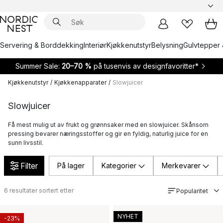
Servering & Borddekking
Interiør
Kjøkkenutstyr
Belysning
Gulvtepper 
Summer Sale:
20–70 %
på tusenvis av designfavoritter*
Kjøkkenutstyr
/
Kjøkkenapparater
/
Slowjuicer
Slowjuicer
Få mest mulig ut av frukt og grønnsaker med en slowjuicer. Skånsom
pressing bevarer næringsstoffer og gir en fyldig, naturlig juice for en
sunn livsstil.
Filter
På lager
Kategorier
Merkevarer
6
resultater sortert etter
Popularitet
NYHET
-23%