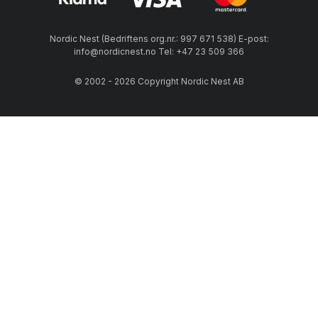
Nordic Nest (Bedriftens org.nr.: 997 671 538) E-post:
info@nordicnest.no Tel: +47 23 509 366
© 2002 - 2026 Copyright Nordic Nest AB