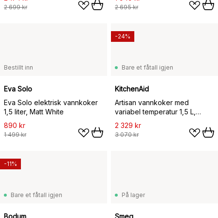
2 699 kr
2 695 kr
-24%
Bestillt inn
Bare et fåtall igjen
Eva Solo
KitchenAid
Eva Solo elektrisk vannkoker
Artisan vannkoker med
1,5 liter, Matt White
variabel temperatur 1,5 L,
Almond cream
890 kr
2 329 kr
1 499 kr
3 070 kr
-11%
Bare et fåtall igjen
På lager
Bodum
Smeg