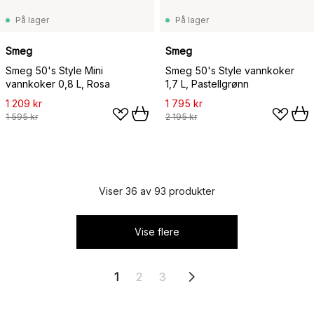
På lager
På lager
Smeg
Smeg
Smeg 50's Style Mini
Smeg 50's Style vannkoker
vannkoker 0,8 L, Rosa
1,7 L, Pastellgrønn
1 209 kr
1 795 kr
1 595 kr
2 195 kr
Viser 36 av 93 produkter
Vise flere
1
2
3