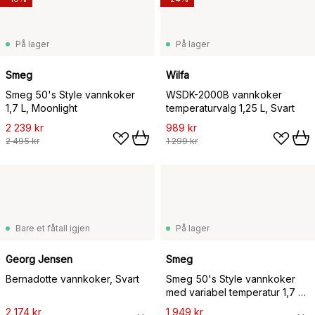
På lager
På lager
Smeg
Wilfa
Smeg 50's Style vannkoker
WSDK-2000B vannkoker
1,7 L, Moonlight
temperaturvalg 1,25 L, Svart
2 239 kr
989 kr
2 495 kr
1 299 kr
Bare et fåtall igjen
På lager
Georg Jensen
Smeg
Bernadotte vannkoker, Svart
Smeg 50's Style vannkoker
med variabel temperatur 1,7 L,
Krom
2 174 kr
1 949 kr