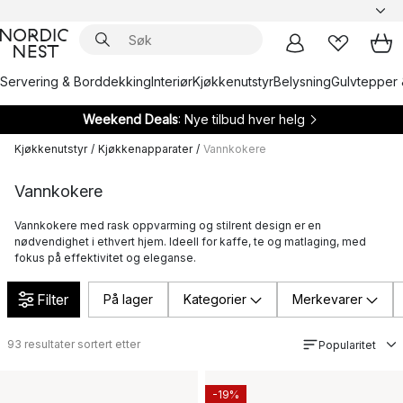
Servering & Borddekking
Interiør
Kjøkkenutstyr
Belysning
Gulvtepper 
Weekend Deals
: Nye tilbud hver helg
Kjøkkenutstyr
/
Kjøkkenapparater
/
Vannkokere
Vannkokere
Vannkokere med rask oppvarming og stilrent design er en
nødvendighet i ethvert hjem. Ideell for kaffe, te og matlaging, med
fokus på effektivitet og eleganse.
Filter
På lager
Kategorier
Merkevarer
93
resultater sortert etter
Popularitet
-19%