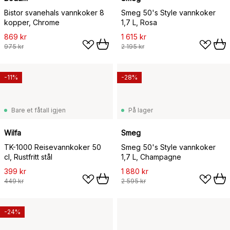
Bistor svanehals vannkoker 8
Smeg 50's Style vannkoker
kopper, Chrome
1,7 L, Rosa
869 kr
1 615 kr
975 kr
2 195 kr
-11%
-28%
Bare et fåtall igjen
På lager
Wilfa
Smeg
TK-1000 Reisevannkoker 50
Smeg 50's Style vannkoker
cl, Rustfritt stål
1,7 L, Champagne
399 kr
1 880 kr
449 kr
2 595 kr
-24%