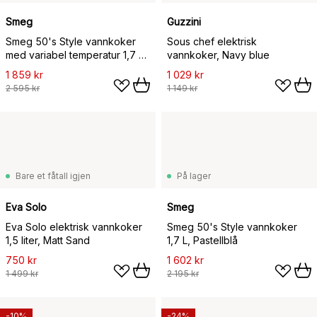
Smeg
Guzzini
Smeg 50's Style vannkoker
Sous chef elektrisk
med variabel temperatur 1,7 L,
vannkoker, Navy blue
Rød
1 859 kr
1 029 kr
2 595 kr
1 149 kr
Bare et fåtall igjen
På lager
Eva Solo
Smeg
Eva Solo elektrisk vannkoker
Smeg 50's Style vannkoker
1,5 liter, Matt Sand
1,7 L, Pastellblå
750 kr
1 602 kr
1 499 kr
2 195 kr
-10%
-24%