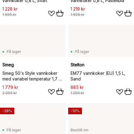
vannkoker 0,8 L, Svart
vannkoker 0,8 L, Pastellblå
1 228 kr
1 219 kr
1 595 kr
1 595 kr
På lager
På lager
Smeg
Stelton
Smeg 50's Style vannkoker
EM77 vannkoker (EU) 1,5 L,
med variabel temperatur 1,7 L,
Sand
Svart
1 779 kr
885 kr
2 595 kr
1 299 kr
-28%
-10%
På lager
Bestillt inn