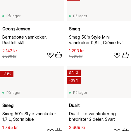
På lager
På lager
Georg Jensen
Smeg
Bernadotte vannkoker,
Smeg 50's Style Mini
Rustfritt stål
vannkoker 0,8 L, Créme hvit
2 142 kr
1 293 kr
2 699 kr
1 595 kr
SALG
-31%
-39%
På lager
På lager
Smeg
Dualit
Smeg 50's Style vannkoker
Dualit Lite vannkoker og
1,7 L, Storm blue
brødrister 2 deler, Svart
1 795 kr
2 669 kr